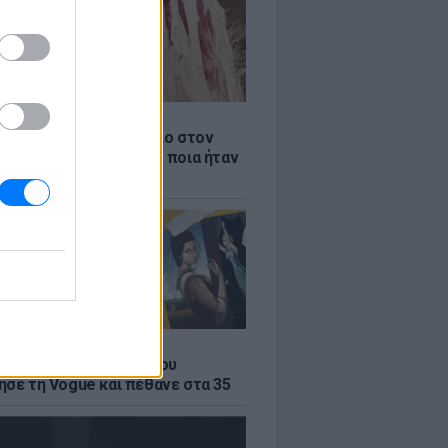
Α
αιότερο ξύλινο εργαλείο στον
βρέθηκε στην Ελλάδα - ποια ήταν
η του
Α
α του σουρεαλισμού που
ησε τη Vogue και πέθανε στα 35