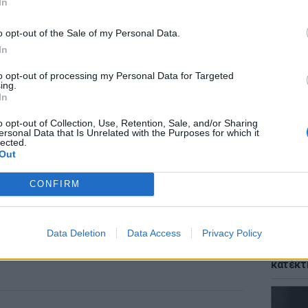
In
o opt-out of the Sale of my Personal Data.
In
to opt-out of processing my Personal Data for Targeted
ΘΕΜΑΤ
ing.
Το αρχ
In
κόσμο 
η χρήσ
o opt-out of Collection, Use, Retention, Sale, and/or Sharing
ersonal Data that Is Unrelated with the Purposes for which it
lected.
Out
CONFIRM
Data Deletion
Data Access
Privacy Policy
ΘΕΜΑΤ
Η μούσ
κατέκτ