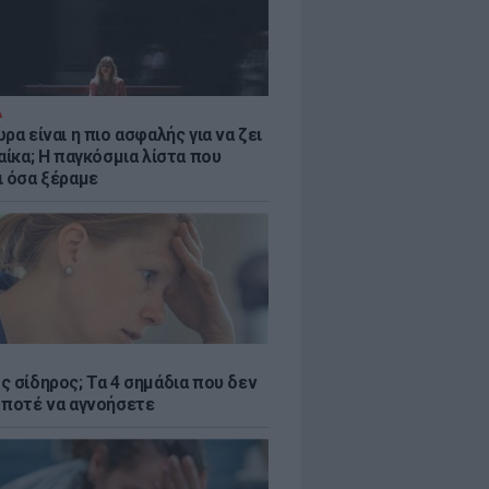
Α
ρα είναι η πιο ασφαλής για να ζει
αίκα; Η παγκόσμια λίστα που
ι όσα ξέραμε
ς σίδηρος; Τα 4 σημάδια που δεν
 ποτέ να αγνοήσετε