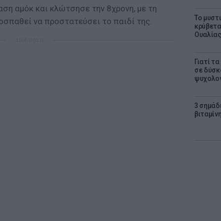
ση αμόκ και κλώτσησε την 8χρονη, με τη
Το μυστ
οσπαθεί να προστατεύσει το παιδί της.
κρύβετα
Ουαλία
ΔΙΑΦΗΜΙΣΗ
Γιατί τ
σε δύσκο
ψυχολογ
3 σημάδ
βιταμίνη