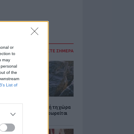
sonal or
ΔΙΑΒΑΣΤΕ ΣΗΜΕΡΑ
ection to
ou may
 personal
out of the
 downstream
B’s List of
Α
ξενη ελευθερία: Σε αυτή τη χώρα
ρώπης, το γuμνό δεν θεωρείται
ηση