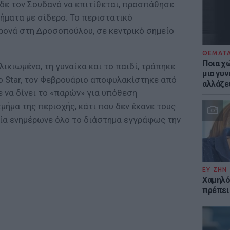
ίδε τον Σουδανό να επιτίθεται, προσπάθησε
ήματα με σίδερο. Το περιστατικό
ονά στη Δροσοπούλου, σε κεντρικό σημείο
ΘΕΜΑΤ
Ποια χώ
ικιωμένο, τη γυναίκα και το παιδί, τράπηκε
μια γυν
ο Star, τον Φεβρουάριο αποφυλακίστηκε από
αλλάζε
 να δίνει το «παρών» για υπόθεση
ήμα της περιοχής, κάτι που δεν έκανε τους
μία ενημέρωνε όλο το διάστημα εγγράφως την
ΕΥ ΖΗΝ
Χαμηλό
πρέπει