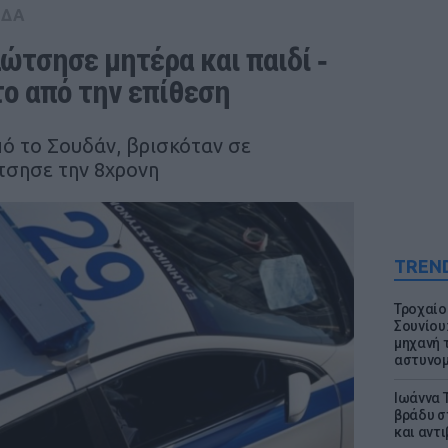
ΑΔΑ
τσησε μητέρα και παιδί ‑ 
ο από την επίθεση
ό το Σουδάν, βρισκόταν σε
τσησε την 8χρονη
TREN
Τροχαίο
Σουνίου
μηχανή 
αστυνομ
Ιωάννα 
βράδυ σ
και αντ