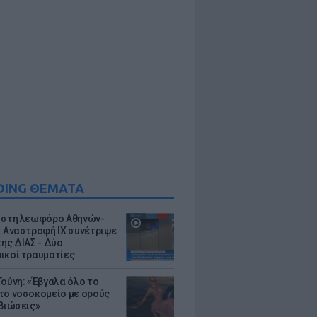
DING ΘΕΜΑΤΑ
 στη λεωφόρο Αθηνών-
: Αναστροφή ΙΧ συνέτριψε
της ΔΙΑΣ - Δύο
ικοί τραυματίες
Τούνη: «Έβγαλα όλο το
το νοσοκομείο με ορούς
ιβιώσεις»