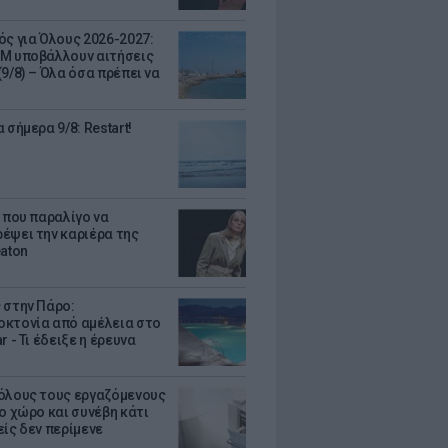
ός για Όλους 2026-2027:
Μ υποβάλλουν αιτήσεις
9/8) – Όλα όσα πρέπει να
 σήμερα 9/8: Restart!
α που παραλίγο να
έψει την καριέρα της
eaton
 στην Πάρο:
κτονία από αμέλεια στο
r - Τι έδειξε η έρευνα
όλους τους εργαζόμενους
ο χώρο και συνέβη κάτι
είς δεν περίμενε