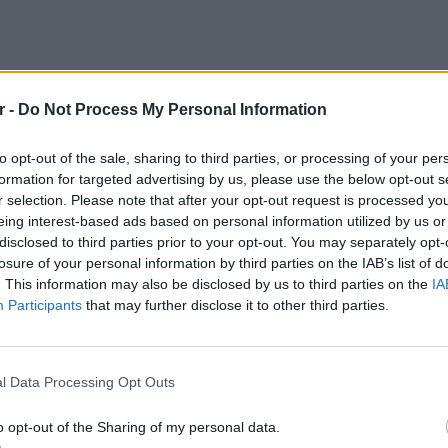
r -
Do Not Process My Personal Information
ντοκουμέντο από την επίθεση, ο άνδρας λίγα
 μπροστά στη βιτρίνα ενός καταστήματος,
to opt-out of the sale, sharing to third parties, or processing of your per
ρχισε να κάνει χειρονομίες προς το μέρος
formation for targeted advertising by us, please use the below opt-out s
. Περαστικός που είδε το περιστατικό
r selection. Please note that after your opt-out request is processed y
ντας με γροθιά τον δράστη στο πρόσωπο.
eing interest-based ads based on personal information utilized by us or
disclosed to third parties prior to your opt-out. You may separately opt-
 που έγινε χθες. Με χτύπησε στη μύτη με
losure of your personal information by third parties on the IAB’s list of
λιά. Τον χτύπησε με κλωτσιά και του είπε να
. This information may also be disclosed by us to third parties on the
IA
Participants
that may further disclose it to other third parties.
ε κάποιες λέξεις που δεν μπορούμε να πούμε
ώ να το πω... Είπαμε γλιτώσαμε αλλά ούτε δύο
ΘΕΜΑΤ
Η παρά
ε να χτυπάει την κόρη μου. Έχει θέμα με τα
της Ευ
l Data Processing Opt Outs
έγραψε η μητέρα.
πρόκλ
o opt-out of the Sharing of my personal data.
ΔΙΑΦΗΜΙΣΗ