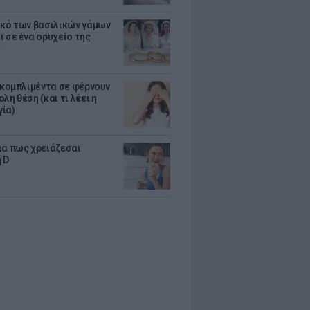
ικό των βασιλικών γάμων
ι σε ένα ορυχείο της
ς
α κομπλιμέντα σε φέρνουν
λη θέση (και τι λέει η
ία)
ια πως χρειάζεσαι
 D