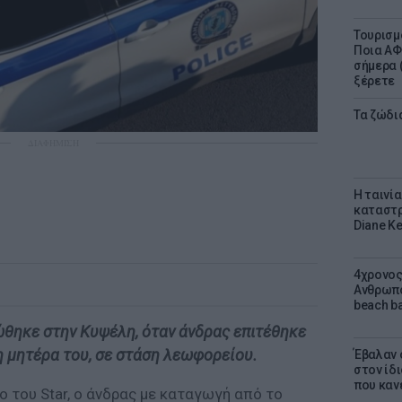
Τουρισμ
Ποια ΑΦ
σήμερα (
ξέρετε
Τα ζώδια
ΔΙΑΦΗΜΙΣΗ
Η ταινί
καταστρ
Diane K
4χρονος
Ανθρωπο
beach ba
ώθηκε στην Κυψέλη, όταν άνδρας επιτέθηκε
τη μητέρα του, σε στάση λεωφορείου.
Έβαλαν 
στον ίδι
που καν
ο του Star, ο άνδρας με καταγωγή από το