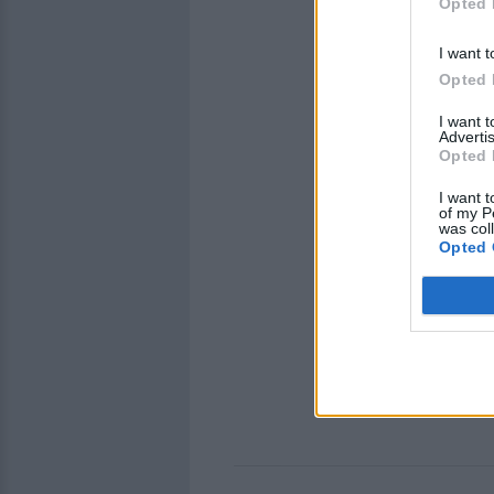
Opted 
I want t
Opted 
I want 
Advertis
Opted 
I want t
of my P
was col
Opted 