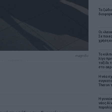
Τα ζώδια
διαφορ
Οι «λευ
Σε ποιε
χρήση κ
Το κόλπ
magnific
λίγο πρι
ΔΙΑΦΗΜΙΣΗ
ταξίδι 
στο αερ
Η νέα σχ
συγκατοί
Theron 
Η γυναί
νέος Αϊν
παραλίγο