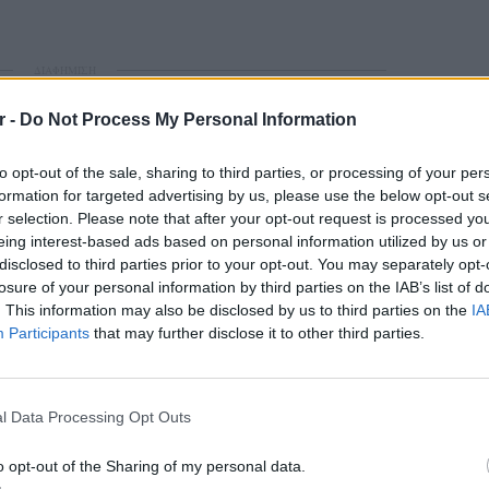
ΔΙΑΦΗΜΙΣΗ
r -
Do Not Process My Personal Information
to opt-out of the sale, sharing to third parties, or processing of your per
formation for targeted advertising by us, please use the below opt-out s
r selection. Please note that after your opt-out request is processed y
eing interest-based ads based on personal information utilized by us or
disclosed to third parties prior to your opt-out. You may separately opt-
losure of your personal information by third parties on the IAB’s list of
. This information may also be disclosed by us to third parties on the
IA
Participants
that may further disclose it to other third parties.
gr στο
Google News
και μάθετε πρώτοι
τα
POP CU
5 one-h
διάσημ
l Data Processing Opt Outs
 μπείτε στην
ροή ειδήσεων
του E-Daily.gr
o opt-out of the Sharing of my personal data.
r και στο Instagram