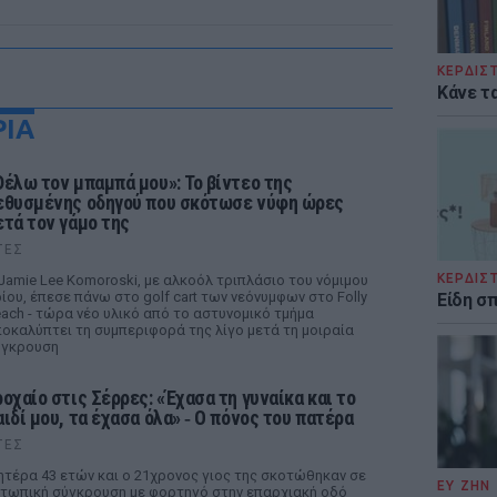
ΚΕΡΔΙΣ
Κάνε τα
ΡΙΑ
Θέλω τον μπαμπά μου»: Το βίντεο της
εθυσμένης οδηγού που σκότωσε νύφη ώρες
ετά τον γάμο της
ΤΕΣ
ΚΕΡΔΙΣ
Jamie Lee Komoroski, με αλκοόλ τριπλάσιο του νόμιμου
ίου, έπεσε πάνω στο golf cart των νεόνυμφων στο Folly
Είδη σ
ach - τώρα νέο υλικό από το αστυνομικό τμήμα
οκαλύπτει τη συμπεριφορά της λίγο μετά τη μοιραία
ύγκρουση
ροχαίο στις Σέρρες: «Έχασα τη γυναίκα και το
αιδί μου, τα έχασα όλα» ‑ Ο πόνος του πατέρα
ΤΕΣ
τέρα 43 ετών και ο 21χρονος γιος της σκοτώθηκαν σε
ΕΥ ΖΗΝ
τωπική σύγκρουση με φορτηγό στην επαρχιακή οδό