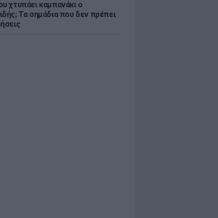
ου χτυπάει καμπανάκι ο
ιδής; Τα σημάδια που δεν πρέπει
οήσεις