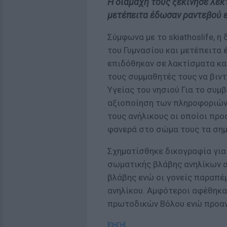
H διαμάχη τους ξεκίνησε λεκτ
μετέπειτα έδωσαν ραντεβού 
Σύμφωνα με το skiathoslife, η
του Γυμνασίου και μετέπειτα
επιδόθηκαν σε λακτίσματα κ
τους συμμαθητές τους να βιν
Υγείας του νησιού Για το συμ
αξιοποίηση των πληροφοριών 
τους ανήλικους οι οποίοι προ
φανερά στο σώμα τους τα σημ
Σχηματίσθηκε δικογραφία για 
σωματικής βλάβης ανηλίκων α
βλάβης ενώ οι γονείς παραπέ
ανηλίκου. Αμφότεροι αφέθηκα
πρωτοδικών Βόλου ενώ προανά
[ΠΗΓΗ]