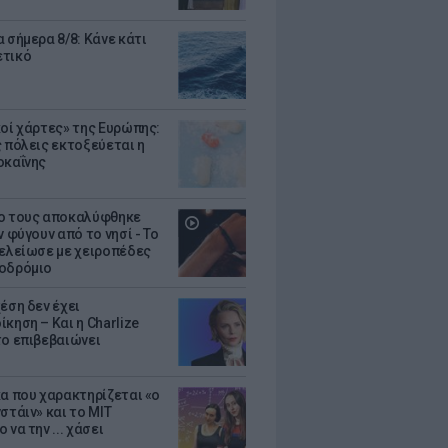
 σήμερα 8/8: Κάνε κάτι
ετικό
κοί χάρτες» της Ευρώπης:
ς πόλεις εκτοξεύεται η
οκαΐνης
ο τους αποκαλύφθηκε
ν φύγουν από το νησί - Το
τελείωσε με χειροπέδες
οδρόμιο
έση δεν έχει
κηση – Και η Charlize
το επιβεβαιώνει
κα που χαρακτηρίζεται «ο
στάιν» και το MIT
 να την ... χάσει