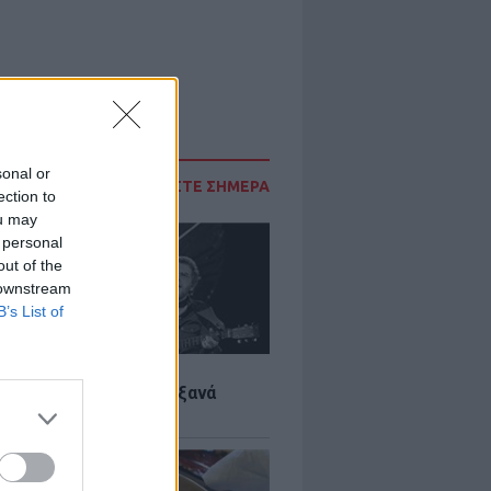
sonal or
ΔΙΑΒΑΣΤΕ ΣΗΜΕΡΑ
ection to
ou may
 personal
out of the
 downstream
B’s List of
LTURE
it wonders που έγιναν ξανά
οι από… ατύχημα