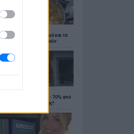
ό γιαούρτι: Μία κουταλιά και τα
led eggs θα απογειωθούν
ΤΕ
ιρινές εκπτώσεις έως - 70% από
αλύτερα eshops ένδυσης!