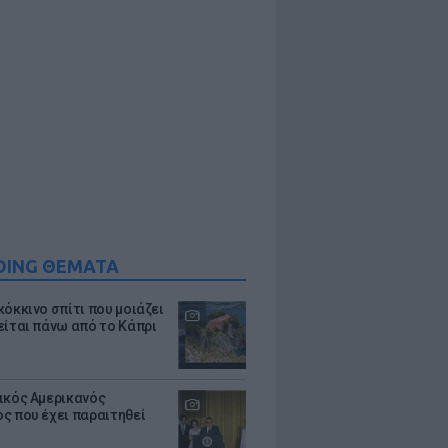
DING ΘΕΜΑΤΑ
κόκκινο σπίτι που μοιάζει
είται πάνω από το Κάπρι
ικός Αμερικανός
ς που έχει παραιτηθεί