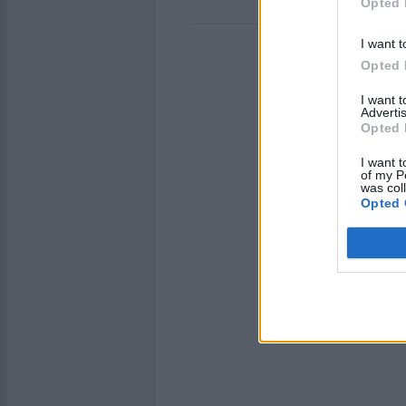
Opted 
I want t
Opted 
I want 
Advertis
Opted 
I want t
of my P
was col
Opted 