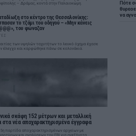
Πότε σ
φίπολης – Δράμας, κοντά στην Παλαιοκώμη.
θυρεοε
να αγν
αταδίωξη στο κέντρο της Θεσσαλονίκης:
σπασαν το τζάμι του οδηγού – «Μην κάνεις
@@@», του φώναζαν
ΤΕΣ
αιτίας των υψηλών ταχυτήτων το λευκό όχημα έχασε
ν έλεγχο και καρφώθηκε πάνω σε κολονάκια.
νικά σκάφη 152 μέτρων και μεταλλική
 στα νέα αποχαρακτηρισμένα έγγραφα
 5η παρτίδα αποχαρακτηρισμένων αρχείων με
αρτύρων και αναλύσεων του FBI για ανεξήγητα