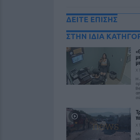
ΔΕΙΤΕ ΕΠΙΣΗΣ
ΣΤΗΝ ΙΔΙΑ ΚΑΤΗΓΟ
«
μ
μ
Χ
Η 
ορ
Be
απ
σ
Τ
π
Χ
Μη
με