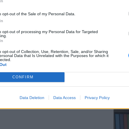
In
ΔΙΑΦΗΜΙΣΗ
o opt-out of the Sale of my Personal Data.
In
ΕΥ ΖΗΝ
to opt-out of processing my Personal Data for Targeted
Ελληνικ
ing.
scramb
In
o opt-out of Collection, Use, Retention, Sale, and/or Sharing
ersonal Data that Is Unrelated with the Purposes for which it
lected.
Out
CONFIRM
ΚΕΡΔΙΣ
Καλοκα
Data Deletion
Data Access
Privacy Policy
τα μεγ