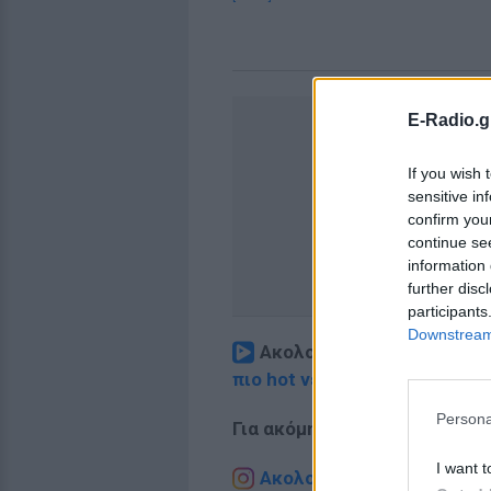
E-Radio.g
If you wish 
sensitive in
confirm you
continue se
information 
further disc
participants
Downstream 
Ακολουθήστε το E-Radio.
πιο hot νέα
.
Persona
Για ακόμη περισσότερα
νέα
,
I want t
Ακολουθήστε το E-Radio.g