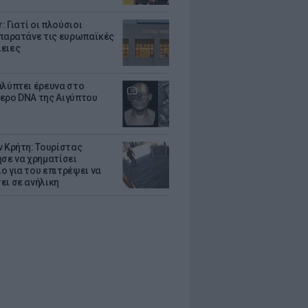
r: Γιατί οι πλούσιοι
 παρατάνε τις ευρωπαϊκές
ειες
αλύπτει έρευνα στο
ερο DNA της Αιγύπτου
ν Κρήτη: Τουρίστας
ησε να χρηματίσει
ο για του επιτρέψει να
ει σε ανήλικη