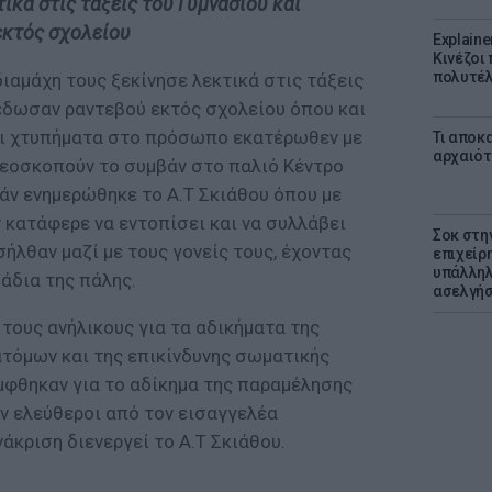
ικά στις τάξεις του Γυμνασίου και
εκτός σχολείου
Explaine
Κινέζοι
πολυτέλ
 διαμάχη τους ξεκίνησε λεκτικά στις τάξεις
 έδωσαν ραντεβού εκτός σχολείου όπου και
αι χτυπήματα στο πρόσωπο εκατέρωθεν με
Τι αποκ
αρχαιότ
τεοσκοπούν το συμβάν στο παλιό Κέντρο
βάν ενημερώθηκε το Α.Τ Σκιάθου όπου με
κατάφερε να εντοπίσει και να συλλάβει
Σοκ στη
σήλθαν μαζί με τους γονείς τους, έχοντας
επιχείρ
υπάλληλ
άδια της πάλης.
ασελγήσ
τους ανήλικους για τα αδικήματα της
τόμων και της επικίνδυνης σωματικής
μφθηκαν για το αδίκημα της παραμέλησης
ν ελεύθεροι από τον εισαγγελέα
κριση διενεργεί το Α.Τ Σκιάθου.