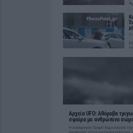
Αμ
Κ
Έ
μ
Χ
Εξ
το
Αρχεία UFO: Αθόρυβα τριγω
σφαίρα με ανθρώπινο σώμα
Η κυβέρνηση Τραμπ δημοσίευσε την
αναφορές στρατιωτικών πιλότων, μ