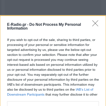
Ακολουθήστε το E-Radio.gr στο
Google News
E-Radio.gr -
Do Not Process My Personal
Information
και μάθετε πρώτοι
τα πιο hot νέα
.
If you wish to opt-out of the sale, sharing to third parties, or
Για ακόμη περισσότερα
νέα
, μπείτε στην
ροή
processing of your personal or sensitive information for
ειδήσεων
του E-Daily.gr
targeted advertising by us, please use the below opt-out
section to confirm your selection. Please note that after your
Ακολουθήστε το E-Radio.gr και στο Instagram
opt-out request is processed you may continue seeing
interest-based ads based on personal information utilized by
ΔΙΑΦΗΜΙΣΗ
us or personal information disclosed to third parties prior to
your opt-out. You may separately opt-out of the further
disclosure of your personal information by third parties on the
IAB’s list of downstream participants. This information may
also be disclosed by us to third parties on the
IAB’s List of
Downstream Participants
that may further disclose it to other
third parties.