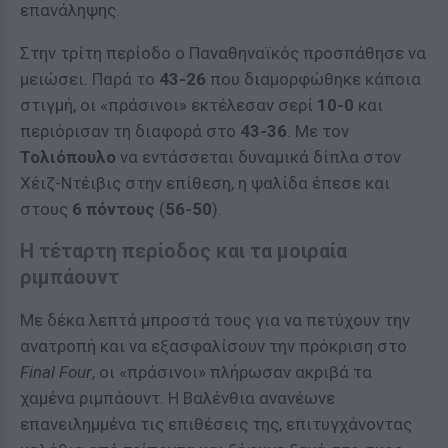
επανάληψης.
Στην τρίτη περίοδο ο Παναθηναϊκός προσπάθησε να
μειώσει. Παρά το
43-26
που διαμορφώθηκε κάποια
στιγμή, οι «πράσινοι» εκτέλεσαν σερί
10-0
και
περιόρισαν τη διαφορά στο
43-36
. Με τον
Τολιόπουλο
να εντάσσεται δυναμικά δίπλα στον
Χέιζ-Ντέιβις στην επίθεση, η ψαλίδα έπεσε και
στους
6 πόντους
(
56-50
).
Η τέταρτη περίοδος και τα μοιραία
ριμπάουντ
Με δέκα λεπτά μπροστά τους για να πετύχουν την
ανατροπή και να εξασφαλίσουν την πρόκριση στο
Final Four
, οι «πράσινοι» πλήρωσαν ακριβά τα
χαμένα ριμπάουντ. Η Βαλένθια ανανέωνε
επανειλημμένα τις επιθέσεις της, επιτυγχάνοντας