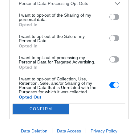
Personal Data Processing Opt Outs
I want to opt-out of the Sharing of my
personal data.
Opted In
I want to opt-out of the Sale of my
Personal Data.
Opted In
I want to opt-out of processing my
Personal Data for Targeted Advertising.
Opted In
I want to opt-out of Collection, Use,
Retention, Sale, and/or Sharing of my
Personal Data that Is Unrelated with the
Purposes for which it was collected.
ΔΕΙΤΕ ΕΠΙΣΗΣ
Opted Out
CONFIRM
ΣΤΗΝ ΙΔΙΑ ΚΑΤΗΓΟΡΙΑ
Ο Τραμπ έτρεξε πίσω από
Data Deletion
Data Access
Privacy Policy
μικρό αγόρι σε σκηνή στο Λας