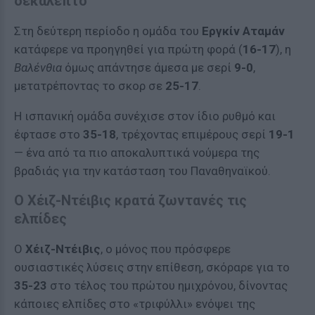
δεκάλεπτο
Στη δεύτερη περίοδο η ομάδα του
Εργκίν Αταμάν
κατάφερε να προηγηθεί για πρώτη φορά (
16-17
), η
Βαλένθια
όμως απάντησε άμεσα με σερί
9-0
,
μετατρέποντας το σκορ σε
25-17
.
Η ισπανική ομάδα συνέχισε στον ίδιο ρυθμό και
έφτασε στο
35-18
, τρέχοντας επιμέρους σερί
19-1
— ένα από τα πιο αποκαλυπτικά νούμερα της
βραδιάς για την κατάσταση του Παναθηναϊκού.
Ο Χέιζ-Ντέιβις κρατά ζωντανές τις
ελπίδες
Ο
Χέιζ-Ντέιβις
, ο μόνος που πρόσφερε
ουσιαστικές λύσεις στην επίθεση, σκόραρε για το
35-23
στο τέλος του πρώτου ημιχρόνου, δίνοντας
κάποιες ελπίδες στο «τριφύλλι» ενόψει της