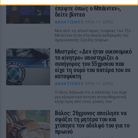
Βέγκας: «Φοβήθηκα ότι θα
έπεφτε όπως ο Μπάιντεν»,
δείτε βίντεο
ΑΘΛΗΤΙΣΜΌΣ
ΠΡΙΝ 11 ΏΡΕΣ
Μια από τις επικότερες τούμπες του Τζο
Μπάιντεν ήταν στη σκηνή εκδήλωση της
αμερικανικής Σχολής Ικάρων
Μυστράς: «Δεν ήταν οικονομικό
το κίνητρο» υποστηρίζει ο
συνήγορος του 55χρονου που
είχε τη σορό του πατέρα του σε
καταψύκτη
ΑΘΛΗΤΙΣΜΌΣ
ΠΡΙΝ 11 ΏΡΕΣ
Ο ίδιος δήλωσε ότι ο πελάτης του είχε
μια εξαιρετικά έντονη συναισθηματική
εξάρτηση από τους γονείς του
Βόλος: 26χρονος απείλησε να
σφάξει τη μητέρα του και
χτύπησε τον αδελφό του για το
πρωινό