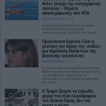
θέλει έλεγχο της εισερχόμενης
ναυτιλίας – Βήματα
αποκλιμάκωσης από ΗΠΑ
ΑΘΛΗΤΙΣΜΌΣ
ΧΤΕΣ
Ιράν και Ομάν βρίσκονται στο τελικό
στάδιο προετοιμασίας κοινής
ανακοίνωσης για τα Στενά του Ορμούζ
Πριγκίπισσα Ευγενία: Γιατί η
γέννηση της κόρης της «σπάει»
μια παράδοση δεκαετιών της
βασιλικής οικογένειας
ΑΘΛΗΤΙΣΜΌΣ
ΧΤΕΣ
Το τρίτο παιδί της Ευγενίας και του Τζακ
Μπρούκσμπανκ γεννήθηκε σε νοσοκομείο
της Λισαβόνας - μακριά από το
νοσοκομείο που επιλέγουν οι Γιορκ εδώ
και γενιές.
Ο Τραμπ ζήτησε να ξηλωθεί
μέρος του νέου ελικοδρομίου
του Λευκού Οίκου, δεν του
άρεσε η κλίση