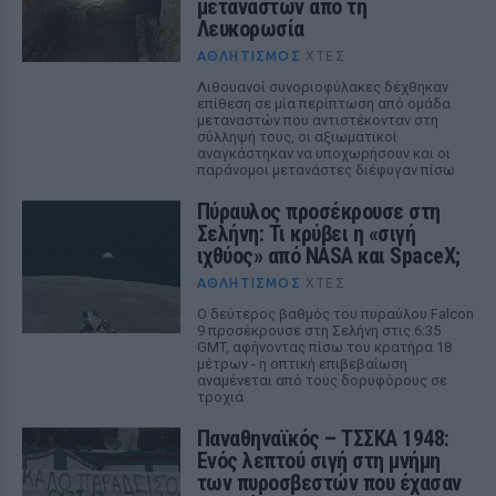
μεταναστών από τη
Λευκορωσία
ΑΘΛΗΤΙΣΜΌΣ
ΧΤΕΣ
Λιθουανοί συνοριοφύλακες δέχθηκαν
επίθεση σε μία περίπτωση από ομάδα
μεταναστών που αντιστέκονταν στη
σύλληψή τους, οι αξιωματικοί
αναγκάστηκαν να υποχωρήσουν και οι
παράνομοι μετανάστες διέφυγαν πίσω
Πύραυλος προσέκρουσε στη
Σελήνη: Τι κρύβει η «σιγή
ιχθύος» από NASA και SpaceX;
ΑΘΛΗΤΙΣΜΌΣ
ΧΤΕΣ
Ο δεύτερος βαθμός του πυραύλου Falcon
9 προσέκρουσε στη Σελήνη στις 6:35
GMT, αφήνοντας πίσω του κρατήρα 18
μέτρων - η οπτική επιβεβαίωση
αναμένεται από τους δορυφόρους σε
τροχιά
Παναθηναϊκός – ΤΣΣΚΑ 1948:
Ενός λεπτού σιγή στη μνήμη
των πυροσβεστών που έχασαν