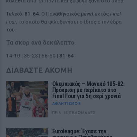
καλάθια από τρίποντα και ξέφυγε ξανά στο σκορ.
Τελικό:
81-64
. Ο Παναθηναϊκός μένει εκτός
Final
Four
, το οποίο θα φιλοξενήσει ο ίδιος στην έδρα
του.
Τα σκορ ανά δεκάλεπτο
14-10 | 35-23 | 56-50 |
81-64
ΔΙΑΒΑΣΤΕ ΑΚΟΜΗ
Ολυμπιακός – Μονακό 105‑82:
Πρόκριση με περίπατο στο
Final Four για 5η σερί χρονιά
ΑΘΛΗΤΙΣΜΌΣ
ΠΡΙΝ 13 ΕΒΔΟΜΆΔΕΣ
Euroleague: Έχασε την