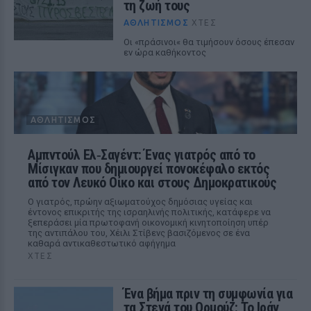
τη ζωή τους
ΑΘΛΗΤΙΣΜΌΣ
ΧΤΕΣ
Οι «πράσινοι« θα τιμήσουν όσους έπεσαν
εν ώρα καθήκοντος
ΑΘΛΗΤΙΣΜΌΣ
Αμπντούλ Ελ‑Σαγέντ: Ένας γιατρός από το
Μίσιγκαν που δημιουργεί πονοκέφαλο εκτός
από τον Λευκό Οίκο και στους Δημοκρατικούς
Ο γιατρός, πρώην αξιωματούχος δημόσιας υγείας και
έντονος επικριτής της ισραηλινής πολιτικής, κατάφερε να
ξεπεράσει μία πρωτοφανή οικονομική κινητοποίηση υπέρ
της αντιπάλου του, Χέιλι Στίβενς βασιζόμενος σε ένα
καθαρά αντικαθεστωτικό αφήγημα
ΧΤΕΣ
Ένα βήμα πριν τη συμφωνία για
τα Στενά του Ορμούζ: Το Ιράν