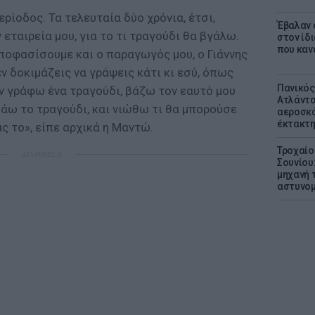
ρίοδος. Τα τελευταία δύο χρόνια, έτσι,
Έβαλαν 
 εταιρεία μου, για το τι τραγούδι θα βγάλω.
στον ίδι
που καν
ποφασίσουμε και ο παραγωγός μου, ο Γιάννης
εν δοκιμάζεις να γράψεις κάτι κι εσύ, όπως
Πανικός
ν γράφω ένα τραγούδι, βάζω τον εαυτό μου
Ατλάντα
άω το τραγούδι, και νιώθω τι θα μπορούσε
αεροσκά
έκτακτη
ς το», είπε αρχικά η Μαντώ.
Τροχαίο
ΔΙΑΦΗΜΙΣΗ
Σουνίου
μηχανή 
αστυνομ