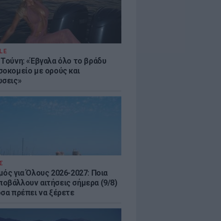
LE
 Τούνη: «Έβγαλα όλο το βράδυ
σοκομείο με ορούς και
ώσεις»
Σ
μός για Όλους 2026-2027: Ποια
οβάλλουν αιτήσεις σήμερα (9/8)
όσα πρέπει να ξέρετε