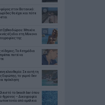
φόρος στον Βοτανικό:
ωρίδες θα έχει και πότε
εται
ατζηθεοδώρου: Μπικίνι
δινές έξοδοι στη Μύκονο
τογραφίες της
 σίδηρος; Τα 4 σημάδια
 πρέπει ποτέ να
ετε
ενη ελευθερία: Σε αυτή τη
ς Ευρώπης, το γuμνό δεν
αι πρόκληση
Κλειστό το beach bar όπου
 ο 4χρονος – Δικογραφία
ρωποκτονία από αμέλεια