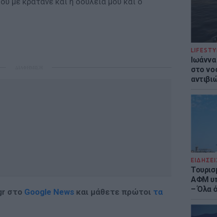
ου με κρατάνε και η δουλειά μου και ο
LIFESTY
Ιωάννα
ΔΙΑΦΗΜΙΣΗ
στο νο
αντιβι
ΕΙΔΗΣΕΙ
Τουρισ
ΑΦΜ υπ
– Όλα 
gr στο
Google News
και μάθετε πρώτοι
τα