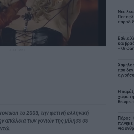
Νέα λεω
Πόσες λ
παραδίδ
Βάλια Χ
και βρα
– Οι φω
ΔΙΑΦΗΜΙΣΗ
Χαμηλός
που δεν
αγνοήσ
Η παράξ
χώρα τη
θεωρείτ
rovision το 2003, την φετινή ελληνική
Πάρος: 
ην απώλεια των γονιών της μίλησε σε
πνίγηκε
αντώ.
για ανθ