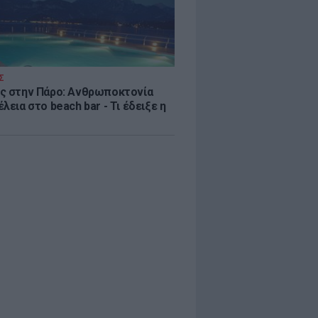
Σ
ς στην Πάρο: Ανθρωποκτονία
λεια στο beach bar - Τι έδειξε η