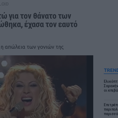
LOID
ώ για τον θάνατο των 
ώθηκα, έχασα τον εαυτό 
ι η απώλεια των γονιών της
TREN
Ελικόπτ
Σαρακήν
οι επιβ
Επιτρέπ
περιπολι
περισσό