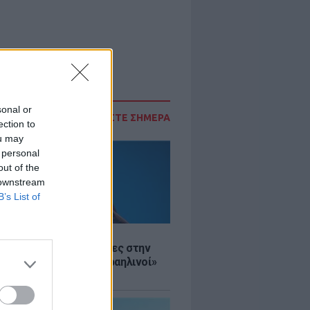
sonal or
ΔΙΑΒΑΣΤΕ ΣΗΜΕΡΑ
ection to
ou may
 personal
out of the
 downstream
B’s List of
Σ
ινό ΥΠΕΞ προς τουρίστες στην
 «Κρύψτε ότι είστε Ισραηλινοί»
διαδηλώσεων