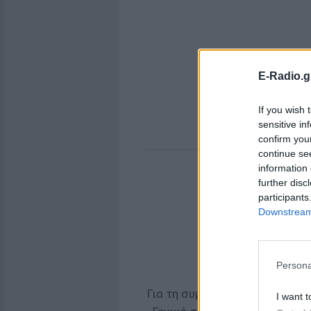
E-Radio.g
If you wish 
sensitive in
confirm you
continue se
information 
further disc
participants
Downstream 
Persona
Για τη συμμετοχή της στην Eur
I want t