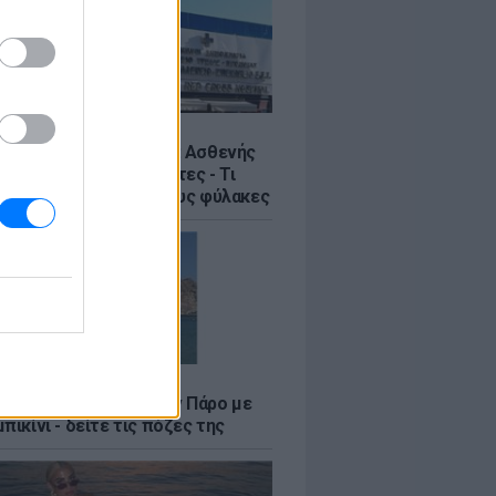
Σ
η στον Ερυθρό Σταυρό: Ασθενής
ε νοσηλεύτρια σε πόρτες - Τι
έλλει η ΠΟΕΔΗΝ για τους φύλακες
LE
φαλλιά Καληφώνη στην Πάρο με
πικίνι - δείτε τις πόζες της