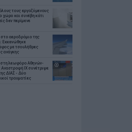
όλους τους εργαζόμενους
ο χώρο και συνέβη κάτι
είς δεν περίμενε
 στο αεροδρόμιο της
: Εκκενώθηκε
φος με τσουλήθρες
ς ανάγκης
 στη λεωφόρο Αθηνών-
: Αναστροφή ΙΧ συνέτριψε
της ΔΙΑΣ - Δύο
ικοί τραυματίες