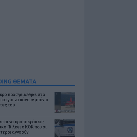
DING ΘΕΜΑΤΑ
ερο προσγειώθηκε στο
ικο για να κάνουν μπάνιο
άτες του
εται να προσπεράσεις
κό; Τι λέει ο ΚΟΚ που οι
τεροι αγνοούν