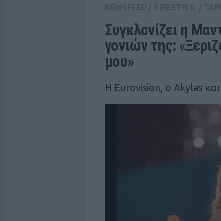
NEWSFEED
/
LIFESTYLE
/
TAB
Συγκλονίζει η Μαντ
γονιών της: «Ξεριζ
μου»
Η Eurovision, ο Akylas κα