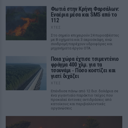
Φωτιά στην Κρήνη Φαρσάλων:
Εναέρια μέσα και SMS από το
112
ΧΤΕΣ
Στο σημείο επιχειρούν 24 πυροσβέστες
με 8 οχήματα και 3 αεροσκάφη, ενώ
συνδρομή παρέχουν υδροφόρες και
μηχανήματα έργου ΟΤΑ.
Ποια χώρα έχτισε τσιμεντένιο
φράγμα 400 χλμ. για τα
τσουνάμι ‑ Πόσο κοστίζει και
γιατί διχάζει
ΧΤΕΣ
Επένδυσε πάνω από 12 δισ. δολάρια σε
ένα γιγαντιαίο παράκτιο τείχος που
προκαλεί έντονες αντιδράσεις από
κατοίκους και περιβαλλοντικές
οργανώσεις