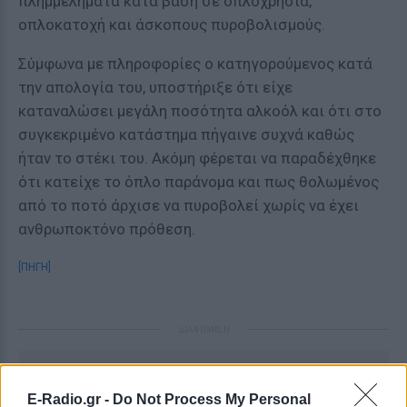
πλημμελήματα κατά βάση σε οπλοχρησία,
οπλοκατοχή και άσκοπους πυροβολισμούς.
Σύμφωνα με πληροφορίες ο κατηγορούμενος κατά
την απολογία του, υποστήριξε ότι είχε
καταναλώσει μεγάλη ποσότητα αλκοόλ και ότι στο
συγκεκριμένο κατάστημα πήγαινε συχνά καθώς
ήταν το στέκι του. Ακόμη φέρεται να παραδέχθηκε
ότι κατείχε το όπλο παράνομα και πως θολωμένος
από το ποτό άρχισε να πυροβολεί χωρίς να έχει
ανθρωποκτόνο πρόθεση.
[ΠΗΓΗ]
ΔΙΑΦΗΜΙΣΗ
E-Radio.gr -
Do Not Process My Personal