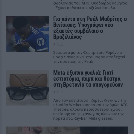
ζωολογίας του ΑΠΘ, Θεόδωρος Κομηνός
- Έχουν πεθάνει και έξι λυκόπουλα
Για πάντα στη Ρεάλ Μαδρίτης ο
Βινίσιους: Υπογράφει νέο
εξαετές συμβόλαιο ο
Βραζιλιάνος
ΧΤΕΣ
Σύμφωνα με τον Φαμπρίτσιο Ρομάνο ο
Βραζιλιάνος είναι έτοιμος να αποδεχτεί
την πρόταση της Ρεάλ
Meta έξυπνα γυαλιά: Γιατί
εστιατόρια, παμπ και θέατρα
στη Βρετανία τα απαγορεύουν
ΧΤΕΣ
Από τον εστιάτορα Τζέρεμι Κινγκ ως την
αλυσίδα Wetherspoons και τον όμιλο ATG
Theatres, ολοένα περισσότεροι χώροι
εστίασης και ψυχαγωγίας κλείνουν την
πόρτα στα Ray-Ban Meta glasses.