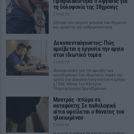
Προφυλακίστηκε ο Αφγανός για
τη δολοφονία της 38χρονης
ΣΉΜΕΡΑ
Ζήτησε τον ιατρικό φάκελο του θύματος
και αρνείται την ανθρωποκτονία
Δεκαπενταύγουστος: Πώς
αμείβεται η εργασία την αργία
στον ιδιωτικό τομέα
ΣΉΜΕΡΑ
Διευκρινίσεις για την αμοιβή των
εργαζομένων του ιδιωτικού τομέα την
αργία του Δεκαπενταύγουστου παρέχει
η ΓΣΕΕ. Μέσω του Κέντρου
Πληροφόρησης Εργαζόμενων
Μυστράς ‑πτώμα σε
καταψύκτη: Σε παθολογικά
αίτια οφείλεται ο θάνατος του
ηλικιωμένου
ΣΉΜΕΡΑ
Η σορός βρέθηκε σε κατάσταση βαθιάς