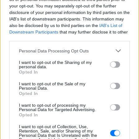
της ημέρας, χωρίς να παραπονεθώ ποτέ γι' αυτό.
your opt-out. You may separately opt-out of the further
Είμαστε μια δεμένη και αγαπημένη οικογένεια. Το
disclosure of your personal information by third parties on the
περιστατικό το οποίο ήρθε στη δημοσιότητα δεν
IAB’s list of downstream participants. This information may
ήταν σε καμία περίπτωση ένας μόνιμος τρόπος
also be disclosed by us to third parties on the
IAB’s List of
Downstream Participants
that may further disclose it to other
ζωής. Αναγκαστήκαμε να φιλοξενηθούμε για
third parties.
μερικές ημέρες στο δώμα μέχρι να ολοκληρωθεί η
μετοίκησή μας στο νέο μας σπίτι» είπε στο Star, και
Personal Data Processing Opt Outs
πρόσθεσε:
I want to opt-out of the Sharing of my
personal data.
«Δυστυχώς, περιστατικά ασθένειας
Opted In
(γαστρεντερίτιδα) τα οποία έπληξαν την οικογένειά
I want to opt-out of the Sale of my
μου ήταν αυτά τα οποία εκδηλώθηκαν ως
Personal Data.
Opted In
μεμονωμένο συμβάν, το οποίο δεν κατάφερε να
αντιμετωπίσει μόνη της η σύζυγός μου με 6 παιδιά
I want to opt-out of processing my
Personal Data for Targeted Advertising.
μέσα στο μικρό αυτό σπίτι. Ζητώ την εκδήλωση του
Opted In
κοινωνικού προσώπου της πολιτείας και αντί για
ένα δριμύ κατηγορώ ας μας συνδράμει ως οφείλει
I want to opt-out of Collection, Use,
Retention, Sale, and/or Sharing of my
για να κρατήσουμε δεμένη την οικογένειά μας προς
Personal Data that Is Unrelated with the