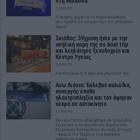
στη θάλασσα
ΣΉΜΕΡΑ
Ο νεαρός φέρεται να περικυκλώθηκε
από ομάδα 5-6 ατόμων που τον χτύπησαν
άγρια
Σκιάθος: 39χρονη ήπιε με την
ανήλικη κόρη της σε boat trip
και λεηλάτησε ξενοδοχείο και
Κέντρο Υγείας
ΣΉΜΕΡΑ
Κατέστρεφε ό,τι έβρισκε μπροστά της
Ανω Λιόσια: Έκλεβαν καλώδια,
συνεργός έπαθε
ηλεκτροπληξία και τον άφησαν
νεκρό σε αυτοκίνητο
ΣΉΜΕΡΑ
Μια κλοπή που εξελίχθηκε σε τραγωδία
εξιχνίασε η Υποδιεύθυνση Δίωξης και
Εξιχνίασης Εγκλημάτων Δυτικής Αττικής
- αφορά τον 72χρονο που βρέθηκε
νεκρός σε όχημα