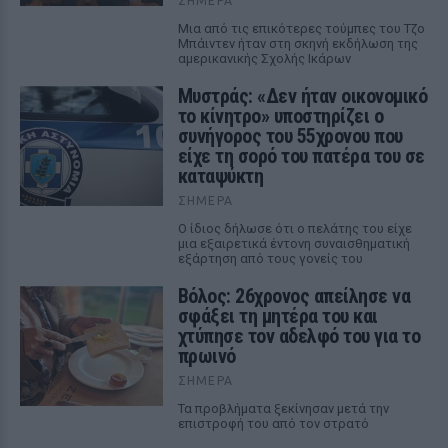
ΣΉΜΕΡΑ
Μια από τις επικότερες τούμπες του Τζο
Μπάιντεν ήταν στη σκηνή εκδήλωση της
αμερικανικής Σχολής Ικάρων
Μυστράς: «Δεν ήταν οικονομικό
το κίνητρο» υποστηρίζει ο
συνήγορος του 55χρονου που
είχε τη σορό του πατέρα του σε
καταψύκτη
ΣΉΜΕΡΑ
Ο ίδιος δήλωσε ότι ο πελάτης του είχε
μια εξαιρετικά έντονη συναισθηματική
εξάρτηση από τους γονείς του
Βόλος: 26χρονος απείλησε να
σφάξει τη μητέρα του και
χτύπησε τον αδελφό του για το
πρωινό
ΣΉΜΕΡΑ
Τα προβλήματα ξεκίνησαν μετά την
επιστροφή του από τον στρατό