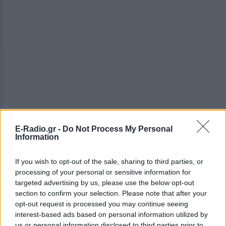
E-Radio.gr -
Do Not Process My Personal
Information
If you wish to opt-out of the sale, sharing to third parties, or
processing of your personal or sensitive information for
«Η οικογένεια που δημιούργησα με τη σύζυγό μου
targeted advertising by us, please use the below opt-out
είναι όλη μου η ζωή. Εργάζομαι αδιάλειπτα και
section to confirm your selection. Please note that after your
σκληρά για να προσφέρω στα 6 παιδιά μου,
opt-out request is processed you may continue seeing
αναγκασμένος να εργάζομαι το μεγαλύτερο μέρος
interest-based ads based on personal information utilized by
us or personal information disclosed to third parties prior to