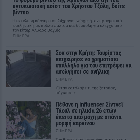
εντυπωσιακή ασίστ του Χρήστου Τζόλη, δείτε
βίντεο
Η εκτέλεση κόρνερ του 24χρονου winger ήταν πραγματικά
εκπληκτική, με πολλά φάλτσα και δύσκολη για έλεγχο από
τον κίπερ Αλβαρο Βαγιές
ΣΉΜΕΡΑ
Σοκ στην Κρήτη: Τουρίστας
επιχείρησε να χρηματίσει
υπάλληλο για του επιτρέψει να
ασελγήσει σε ανήλικη
ΣΉΜΕΡΑ
«Όταν κατάλαβε τι της ζητούσε,
πάγωσε...»
Πέθανε η influencer Σίντνεϊ
Τάουλ σε ηλικία 26 ετών
έπειτα από μάχη με σπάνια
μορφή καρκίνου
ΣΉΜΕΡΑ
Τον θάνατο της ανακοίνωσε η μητέρα