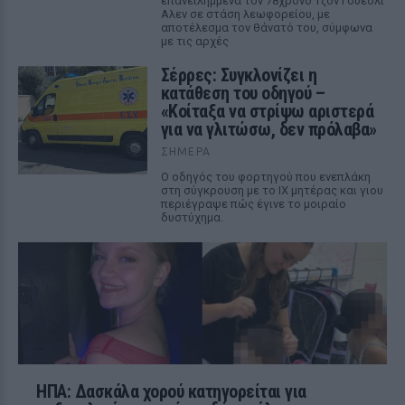
επανειλημμένα τον 78χρονο Τζον Γουέσλι
Αλεν σε στάση λεωφορείου, με
αποτέλεσμα τον θάνατό του, σύμφωνα
με τις αρχές
Σέρρες: Συγκλονίζει η
κατάθεση του οδηγού –
«Κοίταξα να στρίψω αριστερά
για να γλιτώσω, δεν πρόλαβα»
ΣΉΜΕΡΑ
Ο οδηγός του φορτηγού που ενεπλάκη
στη σύγκρουση με το ΙΧ μητέρας και γιου
περιέγραψε πώς έγινε το μοιραίο
δυστύχημα.
ΗΠΑ: Δασκάλα χορού κατηγορείται για