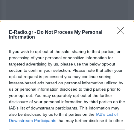
E-Radio.gr -
Do Not Process My Personal
Information
If you wish to opt-out of the sale, sharing to third parties, or
processing of your personal or sensitive information for
Ακολουθήστε το E-Radio.gr στο
Google News
targeted advertising by us, please use the below opt-out
και μάθετε πρώτοι
τα πιο hot νέα
.
section to confirm your selection. Please note that after your
opt-out request is processed you may continue seeing
Για ακόμη περισσότερα
νέα
, μπείτε στην
ροή
interest-based ads based on personal information utilized by
us or personal information disclosed to third parties prior to
ειδήσεων
του E-Daily.gr
your opt-out. You may separately opt-out of the further
disclosure of your personal information by third parties on the
Ακολουθήστε το E-Radio.gr και στο Instagram
IAB’s list of downstream participants. This information may
also be disclosed by us to third parties on the
IAB’s List of
ΔΙΑΦΗΜΙΣΗ
Downstream Participants
that may further disclose it to other
third parties.