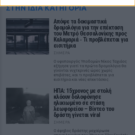
ΣΤΗΝ ΙΔΙΑ ΚΑΤΗΓΟΡΙΑ
Απόψε τα δοκιμαστικά
δρομολόγια για την επέκταση
του Μετρό Θεσσαλονίκης προς
Καλαμαριά ‑ Τι προβλέπεται για
εισιτήρια
ΣΉΜΕΡΑ
Ο υφυπουργός Υποδομών Νίκος Ταχιάος
εξήγησε γιατί τα πρώτα δρομολόγια θα
γίνονται νυχτερινές ώρες χωρίς
επιβάτες, και τι προβλέπεται για
εισιτήρια και νέες επεκτάσεις.
ΗΠΑ: 15χρονος με στολή
κλόουν δολοφόνησε
ηλικιωμένο σε στάση
λεωφορείου – Βίντεο του
δράστη γίνεται viral
ΣΉΜΕΡΑ
Ο έφηβος δράστης μαχαίρωσε