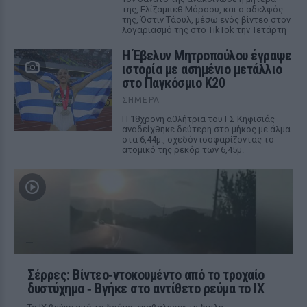
της, Ελίζαμπεθ Μόροου, και ο αδελφός
της, Όστιν Τάουλ, μέσω ενός βίντεο στον
λογαριασμό της στο TikTok την Τετάρτη
Η Έβελυν Μητροπούλου έγραψε
ιστορία με ασημένιο μετάλλιο
στο Παγκόσμιο Κ20
ΣΉΜΕΡΑ
Η 18χρονη αθλήτρια του ΓΣ Κηφισιάς
αναδείχθηκε δεύτερη στο μήκος με άλμα
στα 6,44μ., σχεδόν ισοφαρίζοντας το
ατομικό της ρεκόρ των 6,45μ.
Σέρρες: Βίντεο‑ντοκουμέντο από το τροχαίο
δυστύχημα ‑ Βγήκε στο αντίθετο ρεύμα το ΙΧ