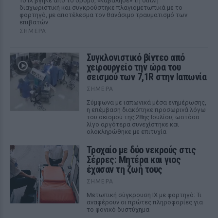
Το ΙΧ βγήκε από το δρόμο, «καβάλησε» τη διπλή
διαχωριστική και συγκρούστηκε πλαγιομετωπικά με το
φορτηγό, με αποτέλεσμα τον θανάσιμο τραυματισμό των
επιβατών
ΣΉΜΕΡΑ
Συγκλονιστικό βίντεο από
χειρουργείο την ώρα του
σεισμού των 7,1R στην Ιαπωνία
ΣΉΜΕΡΑ
Σύμφωνα με ιαπωνικά μέσα ενημέρωσης,
η επέμβαση διακόπηκε προσωρινά λόγω
του σεισμού της 28ης Ιουλίου, ωστόσο
λίγο αργότερα συνεχίστηκε και
ολοκληρώθηκε με επιτυχία
Τροχαίο με δύο νεκρούς στις
Σέρρες: Μητέρα και γιος
έχασαν τη ζωή τους
ΣΉΜΕΡΑ
Μετωπική σύγκρουση ΙΧ με φορτηγό: Τι
αναφέρουν οι πρώτες πληροφορίες για
το φονικό δυστύχημα