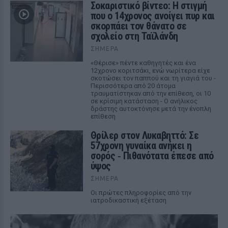
Σοκαριστικό βίντεο: Η στιγμή
που ο 14χρονος ανοίγει πυρ και
σκορπάει τον θάνατο σε
σχολείο στη Ταϊλάνδη
ΣΉΜΕΡΑ
«Θέρισε» πέντε καθηγητές και ένα
12χρονο κοριτσάκι, ενώ νωρίτερα είχε
σκοτώσει τον παππού και τη γιαγιά του -
Περισσότερα από 20 άτομα
τραυματίστηκαν από την επίθεση, οι 10
σε κρίσιμη κατάσταση - Ο ανήλικος
δράστης αυτοκτόνησε μετά την ένοπλη
επίθεση
Θρίλερ στον Λυκαβηττό: Σε
57χρονη γυναίκα ανήκει η
σορός ‑ Πιθανότατα έπεσε από
ύψος
ΣΉΜΕΡΑ
Οι πρώτες πληροφορίες από την
ιατροδικαστική εξέταση