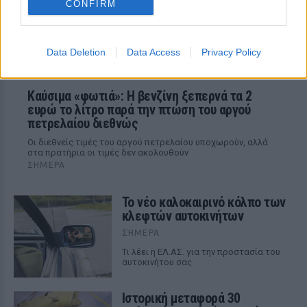
CONFIRM
Data Deletion
Data Access
Privacy Policy
Καύσιμα «φωτιά»: Η βενζίνη ξεπερνά τα 2
ευρώ το λίτρο παρά την πτώση του αργού
πετρελαίου διεθνώς
Οι διεθνείς τιμές του αργού πετρελαίου υποχωρούν, αλλά
στα πρατήρια οι τιμές δεν ακολουθούν
ΣΉΜΕΡΑ
Το νέο καλοκαιρινό κόλπο των
κλεφτών αυτοκινήτων
ΣΉΜΕΡΑ
Tι λέει η ΕΛ.ΑΣ. για την προστασία του
αυτοκινήτου σας
Ιστορική μεταφορά 30