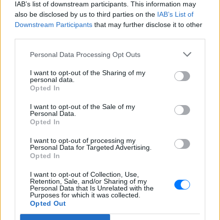
IAB’s list of downstream participants. This information may
Ουκρανία: Βίντεο σοκ με
also be disclosed by us to third parties on the
19χρονο να οδηγείται με τη βία
IAB’s List of
για επιστράτευση ‑ Τι είναι το
Downstream Participants
that may further disclose it to other
«busification»
third parties.
ΣΉΜΕΡΑ
Personal Data Processing Opt Outs
Βίντεο που φέρεται να δείχνει βίαιη
μεταφορά άνδρα για στρατιωτική
I want to opt-out of the Sharing of my
επιστράτευση στην Ουκρανία
personal data.
επαναφέρει τη συζήτηση για το λεγόμενο
Opted In
«busification».
I want to opt-out of the Sale of my
Πάρο: 4χρονος έχασε τη ζωή
Personal Data.
του σε πισίνα beach bar –
Opted In
Βούτηξε ο μπάρμαν για να τον
ανασύρει
I want to opt-out of processing my
Personal Data for Targeted Advertising.
ΣΉΜΕΡΑ
Opted In
Ο ιδιοκτήτης του beach bar και οι γονείς
του μικρού προσήχθησαν από τις αρχές -
I want to opt-out of Collection, Use,
σύμφωνα με πληροφορίες, κανείς δεν
Retention, Sale, and/or Sharing of my
βρισκόταν κοντά στο παιδί εκείνη την
Personal Data that Is Unrelated with the
ώρα
Purposes for which it was collected.
Opted Out