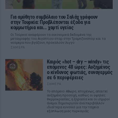
Για αμύθητο συμβόλαιο του Σαλάχ γράφουν
στην Τουρκία: Προβλέπονται έξοδα για
κομμωτήρια και... χαρτί υγείας
Οι Τούρκοί αναφέρουν τα οικονομικά δεδομένα της
μεταγραφής του Αιγύπτιου σταρ στην Τραμπζονσπόρ και τα
νούμερα που βγάζουν, προκαλούν ίλιγγο
ΣΉΜΕΡΑ
Καιρός «hot – dry – windy» τις
επόμενες 48 ώρες: Αυξημένος
ο κίνδυνος φωτιάς, συναγερμός
σε 6 περιφέρειες
ΣΉΜΕΡΑ
Το επόμενο 48ωρο, επομένως, απαιτεί
αυξημένη προσοχή, καθώς οι υψηλές
θερμοκρασίες, η ξηρασία και οι ισχυροί
άνεμοι δημιουργούν ένα περιβάλλον
ιδιαίτερα ευνοϊκό για την ταχεία
εξάπλωση μιας πυρκαγιάς