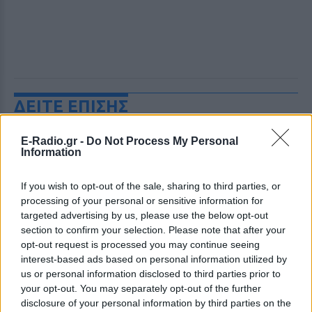
ΔΕΙΤΕ ΕΠΙΣΗΣ
ΣΤΗΝ ΙΔΙΑ ΚΑΤΗΓΟΡΙΑ
E-Radio.gr -
Do Not Process My Personal
Information
Ουκρανία: Βίντεο σοκ με
If you wish to opt-out of the sale, sharing to third parties, or
19χρονο να οδηγείται με τη βία
για επιστράτευση ‑ Τι είναι το
processing of your personal or sensitive information for
«busification»
targeted advertising by us, please use the below opt-out
section to confirm your selection. Please note that after your
ΣΉΜΕΡΑ
opt-out request is processed you may continue seeing
Βίντεο που φέρεται να δείχνει βίαιη
interest-based ads based on personal information utilized by
μεταφορά άνδρα για στρατιωτική
us or personal information disclosed to third parties prior to
επιστράτευση στην Ουκρανία
επαναφέρει τη συζήτηση για το λεγόμενο
your opt-out. You may separately opt-out of the further
«busification».
disclosure of your personal information by third parties on the