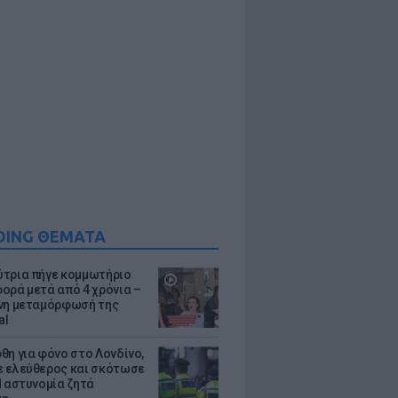
DING ΘΕΜΑΤΑ
τρια πήγε κομμωτήριο
ορά μετά από 4 χρόνια –
νη μεταμόρφωσή της
al
θη για φόνο στο Λονδίνο,
 ελεύθερος και σκότωσε
Η αστυνομία ζητά