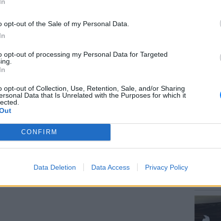
In
αι με την παλαιότητα των χρεών και τη
απώλειας ρυθμίσεων, ενώ ο τέταρτος
o opt-out of the Sale of my Personal Data.
ομικά ή προσωπικά γεγονότα που
In
ικανότητα εξυπηρέτησης των οφειλών, όπως
to opt-out of processing my Personal Data for Targeted
ΘΕΜΑΤ
ικές εμπλοκές ή πτώχευση.
ing.
Ο μονα
In
έχει πα
o opt-out of Collection, Use, Retention, Sale, and/or Sharing
ιουργείται, η ΑΑΔΕ θα κατευθύνει τον
ersonal Data that Is Unrelated with the Purposes for which it
lected.
λύσεις ρύθμισης, είτε μέσω της πάγιας
Out
ικαστικού μηχανισμού. Ωστόσο, για όσους
CONFIRM
ροτάσεις συμμόρφωσης, το επόμενο βήμα θα
αναγκαστικής είσπραξης, με ηλεκτρονικές
αριασμών και περιουσιακών στοιχείων.
POP CU
Data Deletion
Data Access
Privacy Policy
5 one-h
ΔΙΑΦΗΜΙΣΗ
διάσημ