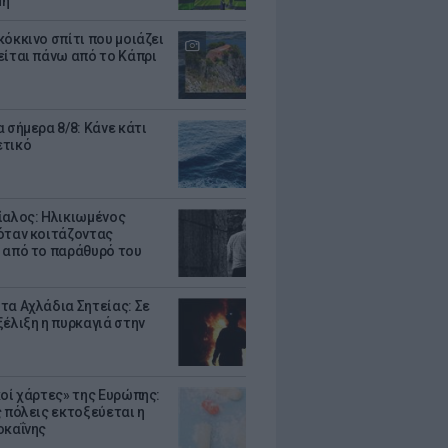
μη
κόκκινο σπίτι που μοιάζει
είται πάνω από το Κάπρι
 σήμερα 8/8: Κάνε κάτι
ετικό
ίαλος: Ηλικιωμένος
όταν κοιτάζοντας
 από το παράθυρό του
τα Αχλάδια Σητείας: Σε
ξέλιξη η πυρκαγιά στην
κοί χάρτες» της Ευρώπης:
ς πόλεις εκτοξεύεται η
οκαΐνης