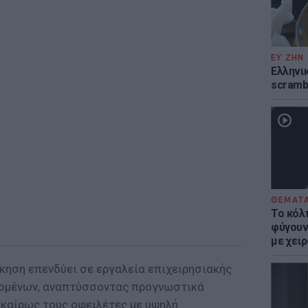
ΕΥ ΖΗΝ
Ελληνικ
scramb
ΘΕΜΑΤ
Το κόλ
φύγουν 
με χει
κηση επενδύει σε εργαλεία επιχειρησιακής
δομένων, αναπτύσσοντας προγνωστικά
γκαίρως τους οφειλέτες με υψηλή