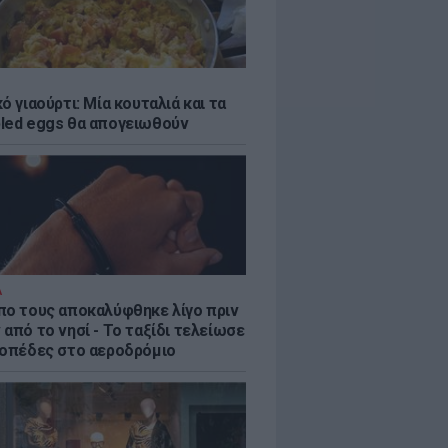
ό γιαούρτι: Μία κουταλιά και τα
led eggs θα απογειωθούν
Α
πο τους αποκαλύφθηκε λίγο πριν
από το νησί - Το ταξίδι τελείωσε
ροπέδες στο αεροδρόμιο