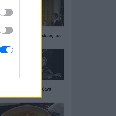
Α
δικός Αμερικανός πρόεδρος που
ραιτηθεί
LTURE
it wonders που έγιναν ξανά
οι από… ατύχημα