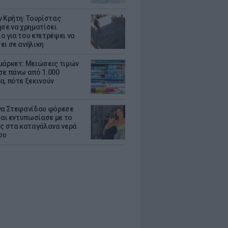
ν Κρήτη: Τουρίστας
ησε να χρηματίσει
ο για του επιτρέψει να
ει σε ανήλικη
μάρκετ: Μειώσεις τιμών
σε πάνω από 1.000
α, πότε ξεκινούν
να Στεφανίδου φόρεσε
 και εντυπωσίασε με το
ης στα καταγάλανα νερά
ου