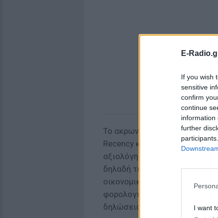
E-Radio.g
If you wish 
sensitive in
confirm you
continue se
information 
further disc
Το ακρωνύμιο PARE προκύπτει α
participants
Recency και Event και στηρίζ
Downstream 
αξιολόγησης. Ο πρώτος αφορά
δηλαδή τα εισοδήματα, τις κα
οικονομική του εικόνα. Ο δεύ
Persona
φορολογικές του υποχρεώσεις
δηλώσεις και τις πληρωμές ή 
I want t