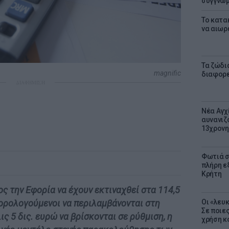
συγγνώ
Το κατα
να αιωρ
Τα ζώδια
magnific
διαφορ
ΔΙΑΦΗΜΙΣΗ
Νέα Αγχ
αυνανιζ
13χρονη
Φωτιά σ
πλήρη ε
Κρήτη
ς την Εφορία να έχουν εκτιναχθεί στα 114,5
Οι «λευ
 φορολογούμενοι να περιλαμβάνονται στη
Σε ποιε
ις 5 δις. ευρώ να βρίσκονται σε ρύθμιση, η
χρήση κ