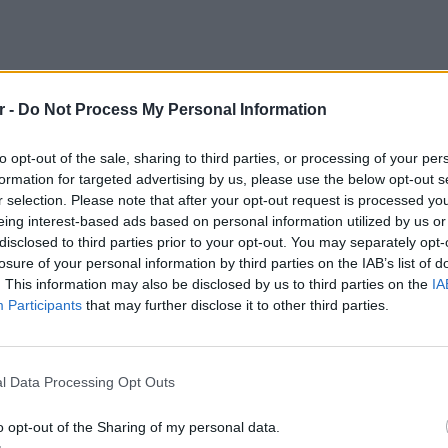
r -
Do Not Process My Personal Information
to opt-out of the sale, sharing to third parties, or processing of your per
formation for targeted advertising by us, please use the below opt-out s
r selection. Please note that after your opt-out request is processed y
eing interest-based ads based on personal information utilized by us or
disclosed to third parties prior to your opt-out. You may separately opt-
losure of your personal information by third parties on the IAB’s list of
πό τις λέξεις Payment capacity, Attitude,
. This information may also be disclosed by us to third parties on the
IA
εται σε τέσσερις βασικούς άξονες
Participants
that may further disclose it to other third parties.
 τη φοροδοτική ικανότητα του οφειλέτη,
ΕΙΔΗΣΕΙ
ταθέσεις, την περιουσία και τη συνολική
Νέο χω
τερος εξετάζει τη στάση του απέναντι στις
αλλαγές
l Data Processing Opt Outs
δόμησ
, καταγράφοντας αν είναι συνεπής στις
αν αγνοεί ειδοποιήσεις και ελέγχους.
o opt-out of the Sharing of my personal data.