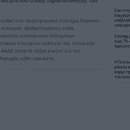
 νέο μοντέλο στενής παρακολούθησης των
Σοκ στη
επιχείρ
τωθεί στο πληροφοριακό σύστημα Eispraxis
υπάλληλ
ασελγήσ
ς συνεχούς «βαθμολόγησης» κάθε
νάλυσης οικονομικών δεδομένων,
Σούπερ 
έως 7% 
σιακών στοιχείων αλλά και της συνολικής
προϊόντ
 ΑΑΔΕ αποκτά πλήρη εικόνα για την
ληρωμής κάθε οφειλέτη.
Η Τατιά
μπικίνι
ΔΙΑΦΗΜΙΣΗ
κορμί τ
του Ιονί