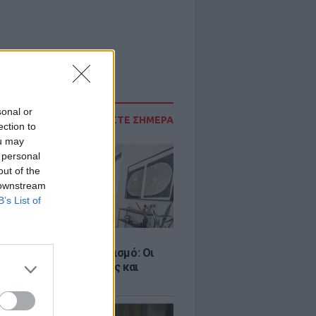
sonal or
ΔΙΑΒΑΣΤΕ ΣΗΜΕΡΑ
ection to
ou may
 personal
out of the
 downstream
B’s List of
Σ
ροταξικό για τον τουρισμό: Οι
 σε Airbnb, επενδύσεις και
η