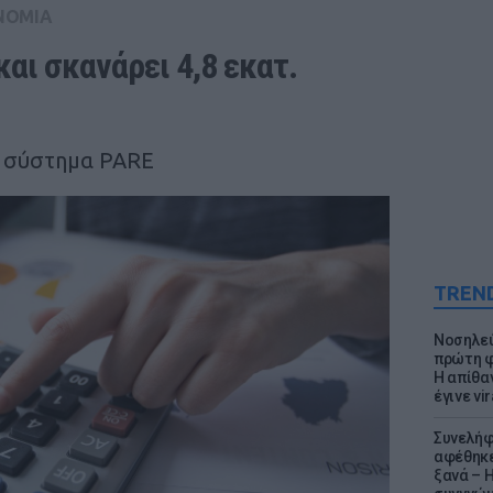
ΝΟΜΙΑ
ι σκανάρει 4,8 εκατ. 
ο σύστημα PARE
TREN
Νοσηλεύ
πρώτη φ
Η απίθα
έγινε vir
Συνελήφ
αφέθηκε
ξανά – 