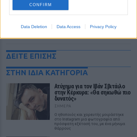
CONFIRM
Data Deletion
Data Access
Privacy Policy
ΔΕΙΤΕ ΕΠΙΣΗΣ
ΣΤΗΝ ΙΔΙΑ ΚΑΤΗΓΟΡΙΑ
Ατύχημα για τον Ιβάν Σβιτάιλο
στην Κέρκυρα: «Θα σηκωθώ πιο
δυνατός»
ΣΉΜΕΡΑ
Ο ηθοποιός και χορευτής μοιράστηκε
στο Instagram μια φωτογραφία από
πρόσφατη εξέτασή του, με ένα μήνυμα
θάρρους