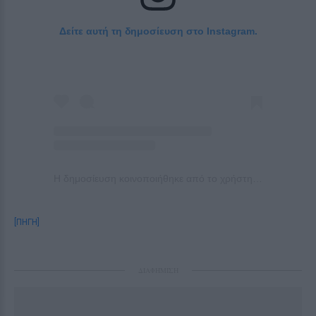
Δείτε αυτή τη δημοσίευση στο Instagram.
Η δημοσίευση κοινοποιήθηκε από το χρήστη Ilovestyle.com (@ilovestylecom)
[ΠΗΓΗ]
ΔΙΑΦΗΜΙΣΗ