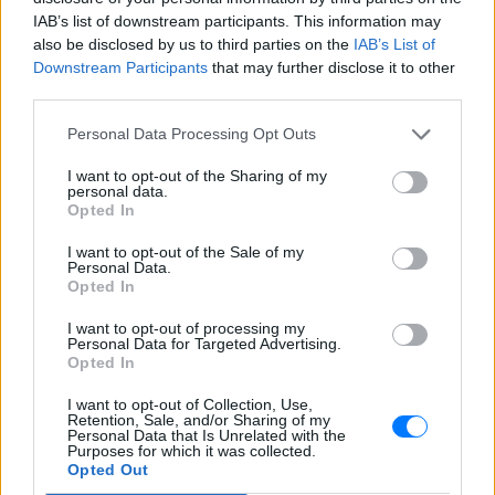
Διαβάστε περισσότερα θέματα για
Μόδα
,
IAB’s list of downstream participants. This information may
Ομορφιά
,
Σχέσεις
και φυσικά
Celebrities
στο νέο
also be disclosed by us to third parties on the
IAB’s List of
Downstream Participants
that may further disclose it to other
Pink.gr
!
third parties.
Ακολουθήστε το E-Radio.gr και στο Instagram
Personal Data Processing Opt Outs
ΔΙΑΦΗΜΙΣΗ
I want to opt-out of the Sharing of my
personal data.
Opted In
I want to opt-out of the Sale of my
Personal Data.
Opted In
I want to opt-out of processing my
Personal Data for Targeted Advertising.
Opted In
I want to opt-out of Collection, Use,
Retention, Sale, and/or Sharing of my
Personal Data that Is Unrelated with the
Purposes for which it was collected.
Opted Out