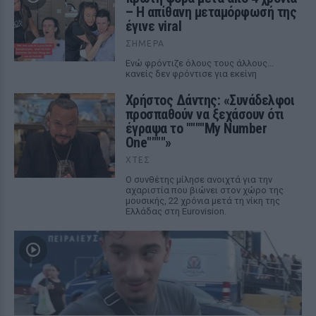
– Η απίθανη μεταμόρφωσή της
έγινε viral
ΣΉΜΕΡΑ
Ενώ φρόντιζε όλους τους άλλους...
κανείς δεν φρόντισε για εκείνη
Χρήστος Δάντης: «Συνάδελφοι
προσπαθούν να ξεχάσουν ότι
έγραψα το """"My Number
One""""»
ΧΤΕΣ
Ο συνθέτης μίλησε ανοιχτά για την
αχαριστία που βιώνει στον χώρο της
μουσικής, 22 χρόνια μετά τη νίκη της
Ελλάδας στη Eurovision.