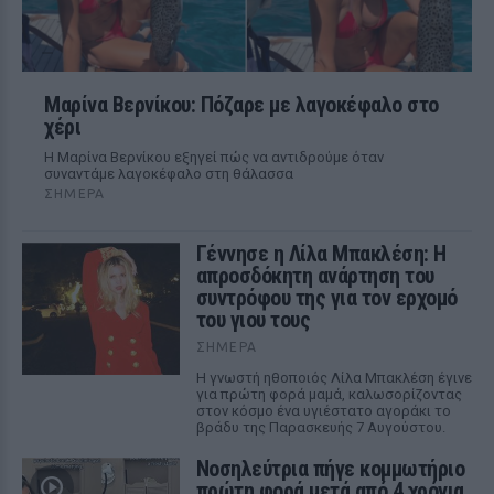
Μαρίνα Βερνίκου: Πόζαρε με λαγοκέφαλο στο
χέρι
Η Μαρίνα Βερνίκου εξηγεί πώς να αντιδρούμε όταν
συναντάμε λαγοκέφαλο στη θάλασσα
ΣΉΜΕΡΑ
Γέννησε η Λίλα Μπακλέση: Η
απροσδόκητη ανάρτηση του
συντρόφου της για τον ερχομό
του γιου τους
ΣΉΜΕΡΑ
Η γνωστή ηθοποιός Λίλα Μπακλέση έγινε
για πρώτη φορά μαμά, καλωσορίζοντας
στον κόσμο ένα υγιέστατο αγοράκι το
βράδυ της Παρασκευής 7 Αυγούστου.
Νοσηλεύτρια πήγε κομμωτήριο
πρώτη φορά μετά από 4 χρόνια