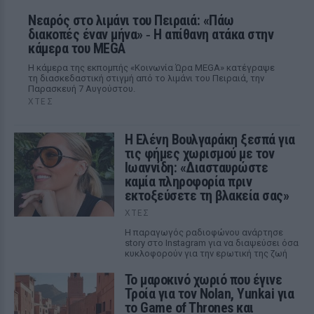
Νεαρός στο λιμάνι του Πειραιά: «Πάω
διακοπές έναν μήνα» ‑ Η απίθανη ατάκα στην
κάμερα του MEGA
Η κάμερα της εκπομπής «Κοινωνία Ώρα MEGA» κατέγραψε
τη διασκεδαστική στιγμή από το λιμάνι του Πειραιά, την
Παρασκευή 7 Αυγούστου.
ΧΤΕΣ
Η Ελένη Βουλγαράκη ξεσπά για
τις φήμες χωρισμού με τον
Ιωαννίδη: «Διασταυρώστε
καμία πληροφορία πριν
εκτοξεύσετε τη βλακεία σας»
ΧΤΕΣ
Η παραγωγός ραδιοφώνου ανάρτησε
story στο Instagram για να διαψεύσει όσα
κυκλοφορούν για την ερωτική της ζωή
Το μαροκινό χωριό που έγινε
Τροία για τον Nolan, Yunkai για
το Game of Thrones και