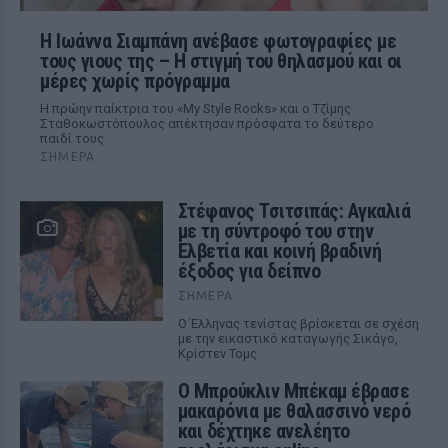
H Ιωάννα Σιαμπάνη ανέβασε φωτογραφίες με
τους γιους της – Η στιγμή του θηλασμού και οι
μέρες χωρίς πρόγραμμα
Η πρώην παίκτρια του «My Style Rocks» και ο Τζίμης
Σταθοκωστόπουλος απέκτησαν πρόσφατα το δεύτερο
παιδί τους
ΣΉΜΕΡΑ
Στέφανος Τσιτσιπάς: Αγκαλιά
με τη σύντροφό του στην
Ελβετία και κοινή βραδινή
έξοδος για δείπνο
ΣΉΜΕΡΑ
Ο Έλληνας τενίστας βρίσκεται σε σχέση
με την εικαστικό καταγωγής Σικάγο,
Κρίστεν Τομς
Ο Μπρούκλιν Μπέκαμ έβρασε
μακαρόνια με θαλασσινό νερό
και δέχτηκε ανελέητο