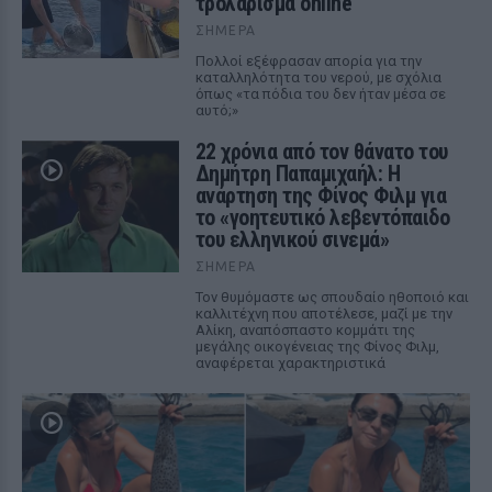
τρολάρισμα online
ΣΉΜΕΡΑ
Πολλοί εξέφρασαν απορία για την
καταλληλότητα του νερού, με σχόλια
όπως «τα πόδια του δεν ήταν μέσα σε
αυτό;»
22 χρόνια από τον θάνατο του
Δημήτρη Παπαμιχαήλ: Η
ανάρτηση της Φίνος Φιλμ για
το «γοητευτικό λεβεντόπαιδο
του ελληνικού σινεμά»
ΣΉΜΕΡΑ
Τον θυμόμαστε ως σπουδαίο ηθοποιό και
καλλιτέχνη που αποτέλεσε, μαζί με την
Αλίκη, αναπόσπαστο κομμάτι της
μεγάλης οικογένειας της Φίνος Φιλμ,
αναφέρεται χαρακτηριστικά