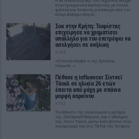
Η εκτέλεση κόρνερ του 24χρονου winger
ήταν πραγματικά εκπληκτική, με πολλά
φάλτσα και δύσκολη για έλεγχο από τον
κίπερ Αλβαρο Βαγιές
Σοκ στην Κρήτη: Τουρίστας
επιχείρησε να χρηματίσει
υπάλληλο για του επιτρέψει να
ασελγήσει σε ανήλικη
ΧΤΕΣ
«Όταν κατάλαβε τι της ζητούσε,
πάγωσε...»
Πέθανε η influencer Σίντνεϊ
Τάουλ σε ηλικία 26 ετών
έπειτα από μάχη με σπάνια
μορφή καρκίνου
ΧΤΕΣ
Τον θάνατο της ανακοίνωσε η μητέρα
της, Ελίζαμπεθ Μόροου, και ο αδελφός
της, Όστιν Τάουλ, μέσω ενός βίντεο στον
λογαριασμό της στο TikTok την Τετάρτη