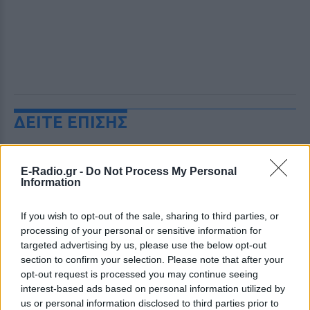
ΔΕΙΤΕ ΕΠΙΣΗΣ
ΣΤΗΝ ΙΔΙΑ ΚΑΤΗΓΟΡΙΑ
E-Radio.gr -
Do Not Process My Personal
Information
«Θέλω τον μπαμπά μου»: Το
βίντεο της μεθυσμένης οδηγού
που σκότωσε νύφη ώρες μετά
If you wish to opt-out of the sale, sharing to third parties, or
τον γάμο της
processing of your personal or sensitive information for
targeted advertising by us, please use the below opt-out
ΧΤΕΣ
section to confirm your selection. Please note that after your
Η Jamie Lee Komoroski, με αλκοόλ
opt-out request is processed you may continue seeing
τριπλάσιο του νόμιμου ορίου, έπεσε
interest-based ads based on personal information utilized by
πάνω στο golf cart των νεόνυμφων στο
Folly Beach - τώρα νέο υλικό από το
us or personal information disclosed to third parties prior to
αστυνομικό τμήμα αποκαλύπτει τη