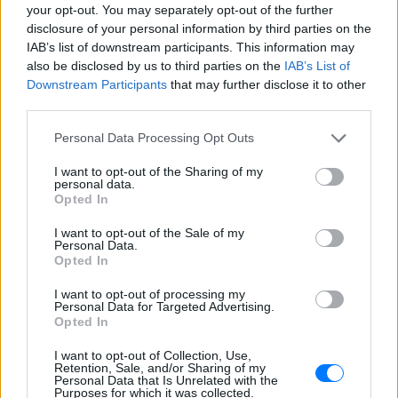
your opt-out. You may separately opt-out of the further
συμπεριφορά της λίγο μετά τη μοιραία
σύγκρουση
disclosure of your personal information by third parties on the
IAB’s list of downstream participants. This information may
Τροχαίο στις Σέρρες: «Έχασα τη
also be disclosed by us to third parties on the
IAB’s List of
γυναίκα και το παιδί μου, τα
Downstream Participants
that may further disclose it to other
έχασα όλα» ‑ Ο πόνος του
third parties.
πατέρα
ΧΤΕΣ
Personal Data Processing Opt Outs
Μητέρα 43 ετών και ο 21χρονος γιος της
I want to opt-out of the Sharing of my
σκοτώθηκαν σε μετωπική σύγκρουση με
personal data.
φορτηγό στην επαρχιακή οδό Αμφίπολης
Opted In
– Δράμας, κοντά στην Παλαιοκώμη.
Καταδίωξη στο κέντρο της
I want to opt-out of the Sale of my
Personal Data.
Θεσσαλονίκης: Έσπασαν το
Opted In
τζάμι του οδηγού – «Μην κάνεις
μ@@@», του φώναζαν
I want to opt-out of processing my
Personal Data for Targeted Advertising.
ΧΤΕΣ
Opted In
Εξαιτίας των υψηλών ταχυτήτων το
λευκό όχημα έχασε τον έλεγχο και
I want to opt-out of Collection, Use,
καρφώθηκε πάνω σε κολονάκια.
Retention, Sale, and/or Sharing of my
Personal Data that Is Unrelated with the
Purposes for which it was collected.