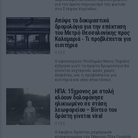
για τον άμεσο περιορισμό της φωτιάς
στο Στεφάνι Κορίνθου.
Απόψε τα δοκιμαστικά
δρομολόγια για την επέκταση
του Μετρό Θεσσαλονίκης προς
Καλαμαριά ‑ Τι προβλέπεται για
εισιτήρια
ΧΤΕΣ
Ο υφυπουργός Υποδομών Νίκος Ταχιάος
εξήγησε γιατί τα πρώτα δρομολόγια θα
γίνονται νυχτερινές ώρες χωρίς
επιβάτες, και τι προβλέπεται για
εισιτήρια και νέες επεκτάσεις.
ΗΠΑ: 15χρονος με στολή
κλόουν δολοφόνησε
ηλικιωμένο σε στάση
λεωφορείου – Βίντεο του
δράστη γίνεται viral
ΧΤΕΣ
Ο έφηβος δράστης μαχαίρωσε
επανειλημμένα τον 78χρονο Τζον Γουέσλι