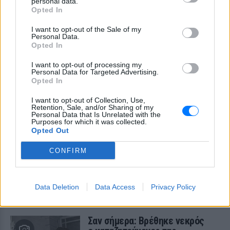
personal data.
Opted In
Πλέον, το ισπανικό Δημόσιο υποχρεώνεται να
επιστρέψει τα χρήματα, ενώ το δικαστήριο επέβαλε
I want to opt-out of the Sale of my
Personal Data.
και δικαστικά έξοδα στην εφορία, κάτι που,
Opted In
σύμφωνα με ισπανικά ΜΜΕ, συμβαίνει κυρίως σε
I want to opt-out of processing my
υποθέσεις όπου οι θέσεις της φορολογικής
Personal Data for Targeted Advertising.
διοίκησης απορρίπτονται πλήρως.
Opted In
I want to opt-out of Collection, Use,
Η απόφαση μπορεί ακόμη να προσβληθεί στο
Retention, Sale, and/or Sharing of my
Ανώτατο Δικαστήριο. Η Σακίρα, που από το 2023
Personal Data that Is Unrelated with the
Purposes for which it was collected.
ζει στο Miami μαζί με τα παιδιά της, δήλωσε «πολύ
Opted Out
ικανοποιημένη» από την έκβαση της υπόθεσης.
CONFIRM
[ΠΗΓΗ]
Data Deletion
Data Access
Privacy Policy
ΔΙΑΒΑΣΤΕ ΑΚΟΜΗ
Σαν σήμερα: Βρέθηκε νεκρός