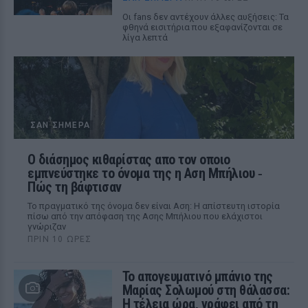
Οι fans δεν αντέχουν άλλες αυξήσεις: Τα
φθηνά εισιτήρια που εξαφανίζονται σε
λίγα λεπτά
ΣΑΝ ΣΉΜΕΡΑ
Ο διάσημος κιθαρίστας απο τον οποιο
εμπνεύστηκε το όνομα της η Αση Μπήλιου ‑
Πώς τη βάφτισαν
Το πραγματικό της όνομα δεν είναι Αση: Η απίστευτη ιστορία
πίσω από την απόφαση της Ασης Μπήλιου που ελάχιστοι
γνώριζαν
ΠΡΙΝ 10 ΏΡΕΣ
Το απογευματινό μπάνιο της
Μαρίας Σολωμού στη θάλασσα:
Η τέλεια ώρα, γράφει από τη