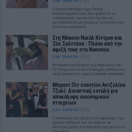
ΣΑΝ ΣΉΜΕΡΑ
ΧΤΕΣ
Η Δανάη Μπάρκα έχει δείξει
επανειλημμένα πως δεν φοβάται να
τσαλακώσει την εικόνα της και να
αντιμετωπίζει με χιούμορ τα σχόλια που
γίνονται για εκείνη.
Στη Μύκονο Νικόλ Κίντμαν και
Ζόε Σαλντάνα ‑ Πλάνα από την
άφιξή τους στο Nammos
ΣΑΝ ΣΉΜΕΡΑ
ΧΤΕΣ
Αποκλειστικά πλάνα του Mykonos Live
TV, δείχνουν τις δύο διάσημες ηθοποιούς
να φτάνουν στο γνωστό beach restaurant
Μπραντ Πιτ εναντίον Αντζελίνα
Τζολί: Δικαστική εντολή για
αποκάλυψη οικονομικών
στοιχείων
ΣΑΝ ΣΉΜΕΡΑ
ΧΤΕΣ
Ο ηθοποιός αντιδρά στον ισχυρισμό της
πρώην συζύγου του ότι έθεσε σε
δεύτερη μοίρα την καριέρα της μετά τον
χωρισμό