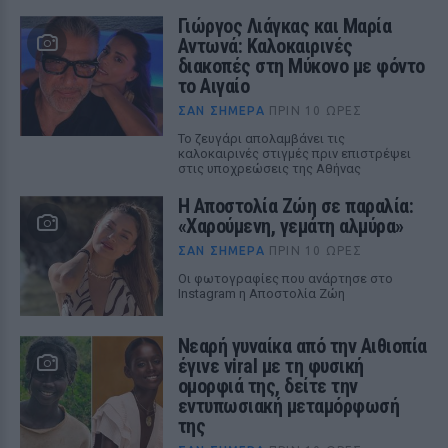
Γιώργος Λιάγκας και Μαρία
Αντωνά: Καλοκαιρινές
διακοπές στη Μύκονο με φόντο
το Αιγαίο
ΣΑΝ ΣΉΜΕΡΑ
ΠΡΙΝ 10 ΏΡΕΣ
Το ζευγάρι απολαμβάνει τις
καλοκαιρινές στιγμές πριν επιστρέψει
στις υποχρεώσεις της Αθήνας
Η Αποστολία Ζώη σε παραλία:
«Χαρούμενη, γεμάτη αλμύρα»
ΣΑΝ ΣΉΜΕΡΑ
ΠΡΙΝ 10 ΏΡΕΣ
Οι φωτογραφίες που ανάρτησε στο
Instagram η Αποστολία Ζώη
Νεαρή γυναίκα από την Αιθιοπία
έγινε viral με τη φυσική
ομορφιά της, δείτε την
εντυπωσιακή μεταμόρφωσή
της