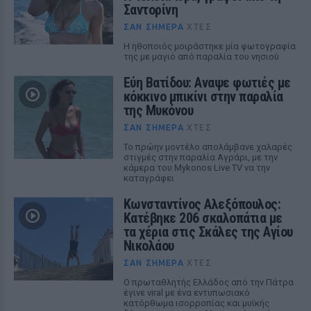
Σαντορίνη
ΣΑΝ ΣΉΜΕΡΑ
ΧΤΕΣ
Η ηθοποιός μοιράστηκε μία φωτογραφία
της με μαγιό από παραλία του νησιού
Εύη Βατίδου: Αναψε φωτιές με
κόκκινο μπικίνι στην παραλία
της Μυκόνου
ΣΑΝ ΣΉΜΕΡΑ
ΧΤΕΣ
Το πρώην μοντέλο απολάμβανε χαλαρές
στιγμές στην παραλία Αγράρι, με την
κάμερα του Mykonos Live TV να την
καταγράφει
Κωνσταντίνος Αλεξόπουλος:
Κατέβηκε 206 σκαλοπάτια με
τα χέρια στις Σκάλες της Αγίου
Νικολάου
ΣΑΝ ΣΉΜΕΡΑ
ΧΤΕΣ
Ο πρωταθλητής Ελλάδος από την Πάτρα
έγινε viral με ένα εντυπωσιακό
κατόρθωμα ισορροπίας και μυϊκής