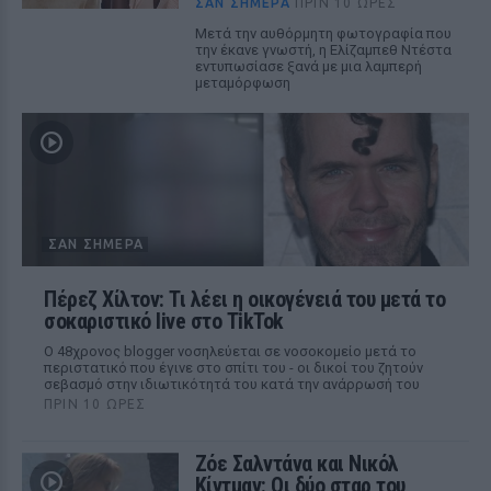
ΣΑΝ ΣΉΜΕΡΑ
ΠΡΙΝ 10 ΏΡΕΣ
Μετά την αυθόρμητη φωτογραφία που
την έκανε γνωστή, η Ελίζαμπεθ Ντέστα
εντυπωσίασε ξανά με μια λαμπερή
μεταμόρφωση
ΣΑΝ ΣΉΜΕΡΑ
Πέρεζ Χίλτον: Τι λέει η οικογένειά του μετά το
σοκαριστικό live στο TikTok
Ο 48χρονος blogger νοσηλεύεται σε νοσοκομείο μετά το
περιστατικό που έγινε στο σπίτι του - οι δικοί του ζητούν
σεβασμό στην ιδιωτικότητά του κατά την ανάρρωσή του
ΠΡΙΝ 10 ΏΡΕΣ
Ζόε Σαλντάνα και Νικόλ
Κίντμαν: Οι δύο σταρ του