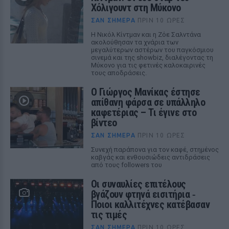
Χόλιγουντ στη Μύκονο
ΣΑΝ ΣΉΜΕΡΑ
ΠΡΙΝ 10 ΏΡΕΣ
Η Νικόλ Κίντμαν και η Ζόε Σαλντάνα
ακολούθησαν τα χνάρια των
μεγαλύτερων αστέρων του παγκόσμιου
σινεμά και της showbiz, διαλέγοντας τη
Μύκονο για τις φετινές καλοκαιρινές
τους αποδράσεις.
Ο Γιώργος Μανίκας έστησε
απίθανη φάρσα σε υπάλληλο
καφετέριας – Τι έγινε στο
βίντεο
ΣΑΝ ΣΉΜΕΡΑ
ΠΡΙΝ 10 ΏΡΕΣ
Συνεχή παράπονα για τον καφέ, στημένος
καβγάς και ενθουσιώδεις αντιδράσεις
από τους followers του
Οι συναυλίες επιτέλους
βγάζουν φτηνά εισιτήρια ‑
Ποιοι καλλιτέχνες κατέβασαν
τις τιμές
ΣΑΝ ΣΉΜΕΡΑ
ΠΡΙΝ 10 ΏΡΕΣ