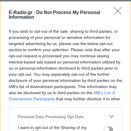
ordered the tax authority to refund
Colombian pop star Shakira more than 55
E-Radio.gr -
Do Not Process My Personal
Information
million euros ($64 million) improperly
collected in a dispute over her 2011 taxes,
If you wish to opt-out of the sale, sharing to third parties, or
according to a ruling seen on Monday ➡️
processing of your personal or sensitive information for
https://t.co/Zh40diJ9HW
targeted advertising by us, please use the below opt-out
section to confirm your selection. Please note that after your
pic.twitter.com/IXyL1pTlLI
opt-out request is processed you may continue seeing
interest-based ads based on personal information utilized by
— AFP News Agency (@AFP)
May 18, 2026
us or personal information disclosed to third parties prior to
Σακίρα: Το ισπανικό Δημόσιο θα
your opt-out. You may separately opt-out of the further
disclosure of your personal information by third parties on the
επιστρέψει τα χρήματα
IAB’s list of downstream participants. This information may
also be disclosed by us to third parties on the
IAB’s List of
Η ισπανική φορολογική αρχή είχε δεσμεύσει
Downstream Participants
that may further disclose it to other
περισσότερα από 60 εκατομμύρια ευρώ από τη
third parties.
Σακίρα, ποσό που περιλάμβανε φόρους και
Personal Data Processing Opt Outs
πρόστιμα, τα οποία χαρακτηρίζονταν ως «ιδιαίτερα
σοβαρές» παραβάσεις.
I want to opt-out of the Sharing of my