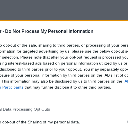
r -
Do Not Process My Personal Information
to opt-out of the sale, sharing to third parties, or processing of your per
formation for targeted advertising by us, please use the below opt-out s
r selection. Please note that after your opt-out request is processed y
eing interest-based ads based on personal information utilized by us or
έπαυλη αξίας περίπου
15 εκατομμυρίων
disclosed to third parties prior to your opt-out. You may separately opt-
ς Καλιφόρνιας
. Σύμφωνα με το ίδιο
losure of your personal information by third parties on the IAB’s list of
λάχιστον
6 εκατομμύρια δολάρια τον χρόνο
. This information may also be disclosed by us to third parties on the
IA
Participants
that may further disclose it to other third parties.
ιτιού και του τρόπου ζωής τους.
ΕΙΔΗΣΕΙ
ή ασφάλεια
Ουκραν
οδηγείτ
l Data Processing Opt Outs
ρά την ιδιωτική ασφάλεια της οικογένειας.
είναι τ
ρίες, ο Χάρι και η Μέγκαν ξοδεύουν περίπου
o opt-out of the Sharing of my personal data.
σίως
για την προστασία των ίδιων και των