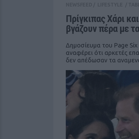
NEWSFEED
/
LIFESTYLE
/
TAB
Πρίγκιπας Χάρι και
βγάζουν πέρα με τ
Δημοσίευμα του Page Six 
αναφέρει ότι αρκετές επα
δεν απέδωσαν τα αναμεν