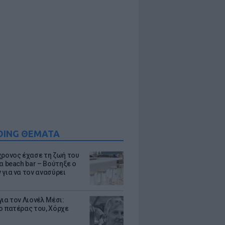
DING ΘΕΜΑΤΑ
χρονος έχασε τη ζωή του
α beach bar – Βούτηξε ο
 για να τον ανασύρει
ια τον Λιονέλ Μέσι:
ο πατέρας του, Χόρχε