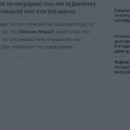
τά την αποχώρησή τους από τη βρετανική
Στέφανο
μετακόμισή τους στην Καλιφόρνια.
τη σύντ
κοινή β
age Six
που επικαλείται ανώνυμη πηγή, τα
ι
και της
Μέγκαν Μαρκλ
έχουν γίνει πιο
H Ιωάνν
 τις επαγγελματικές συμφωνίες και
φωτογρα
Η στιγμή
υς δεν απέδωσαν τα αναμενόμενα.
μέρες χ
ΔΙΑΦΗΜΙΣΗ
Φοβερή 
κάτοχος
είναι μό