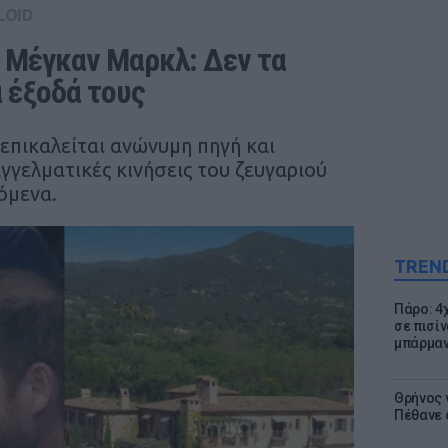
LOID
 Μέγκαν Μαρκλ: Δεν τα 
α έξοδά τους
επικαλείται ανώνυμη πηγή και
γγελματικές κινήσεις του ζευγαριού
όμενα.
TREN
Πάρο: 4
σε πισίν
μπάρμαν
Θρήνος γ
Πέθανε 