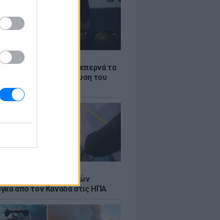
Σ
α «φωτιά»: Η βενζίνη ξεπερνά τα
 το λίτρο παρά την πτώση του
πετρελαίου διεθνώς
Σ
κή μεταφορά 30 φαλαινών
γκα από τον Καναδά στις ΗΠΑ