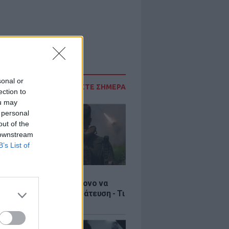
sonal or
ΔΙΑΒΑΣΤΕ ΣΗΜΕΡΑ
ection to
ou may
 personal
out of the
 downstream
B’s List of
Σ
ία: Βίντεο σοκ με 19χρονο να
αι με τη βία για επιστράτευση - Τι
ο «busification»