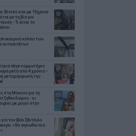
α: Βίντεο σοκ με 19χρονο
ίται με τη βία για
ευση - Τι είναι το
ation»
καλοκαιρινό κόλπο των
ν αυτοκινήτων
τρια πήγε κομμωτήριο
ορά μετά από 4 χρόνια –
νη μεταμόρφωσή της
al
ς στη Μύκονο για τη
ατζηθεοδώρου - οι
φίες με μαγιό στην
α
για τον Ιβάν Σβιτάιλο
ρκυρα: «Θα σηκωθώ πιο
ς»