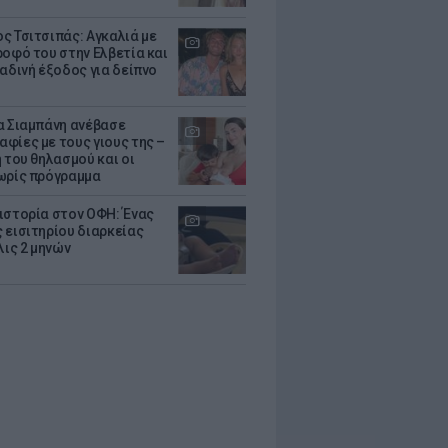
ς Τσιτσιπάς: Αγκαλιά με
ροφό του στην Ελβετία και
ραδινή έξοδος για δείπνο
α Σιαμπάνη ανέβασε
φίες με τους γιους της –
 του θηλασμού και οι
ωρίς πρόγραμμα
ιστορία στον ΟΦΗ: Ένας
 εισιτηρίου διαρκείας
λις 2 μηνών