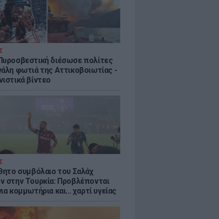
Σ
Πυροσβεστική διέσωσε πολίτες
γάλη φωτιά της Αττικοβοιωτίας -
νιστικά βίντεο
Σ
ύθητο συμβόλαιο του Σαλάχ
ν στην Τουρκία: Προβλέπονται
ια κομμωτήρια και... χαρτί υγείας