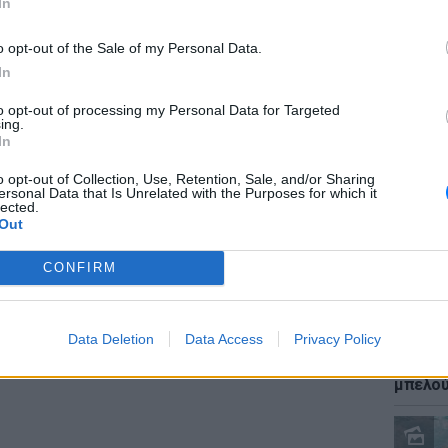
In
ρτσι
και της
πριγκίπισσας Λίλιμπετ
.
o opt-out of the Sale of my Personal Data.
 τους από τα ανώτερα καθήκοντα της
In
υγάρι είχε δηλώσει ότι στόχος τους ήταν να
to opt-out of processing my Personal Data for Targeted
ι. Λίγο μετά τη μετακόμισή τους στις
ΕΙΔΗΣΕΙ
ing.
Καύσιμ
In
ψαν συμφωνία ύψους
100 εκατομμυρίων
2 ευρώ
 παραγωγή σειρών και ντοκιμαντέρ μέσω της
αργού 
o opt-out of Collection, Use, Retention, Sale, and/or Sharing
ersonal Data that Is Unrelated with the Purposes for which it
lected.
Out
ΔΙΑΦΗΜΙΣΗ
CONFIRM
Data Deletion
Data Access
Privacy Policy
ΕΙΔΗΣΕΙ
Ιστορι
μπελού