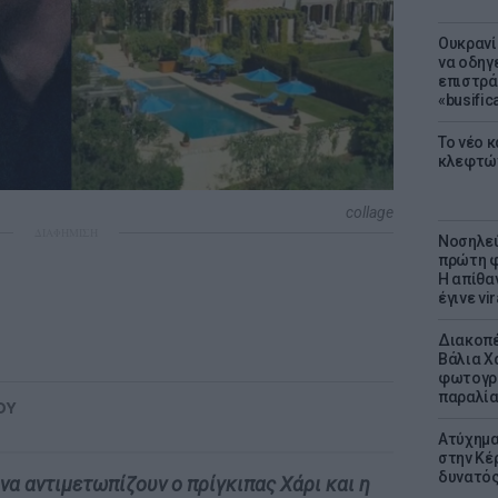
Ουκρανί
να οδηγε
επιστράτ
«busific
Το νέο 
κλεφτώ
collage
ΔΙΑΦΗΜΙΣΗ
Νοσηλεύ
πρώτη φ
Η απίθα
έγινε vir
Διακοπέ
Βάλια Χ
φωτογρα
παραλί
ΟΥ
Ατύχημα 
στην Κέ
δυνατό
να αντιμετωπίζουν ο πρίγκιπας Χάρι και η