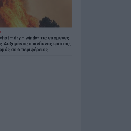
Σ
«hot – dry – windy» τις επόμενες
ς: Αυξημένος ο κίνδυνος φωτιάς,
ρμός σε 6 περιφέρειες