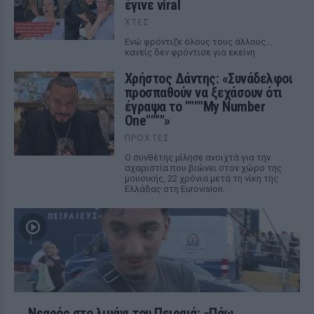
έγινε viral
ΧΤΕΣ
Ενώ φρόντιζε όλους τους άλλους...
κανείς δεν φρόντισε για εκείνη
Χρήστος Δάντης: «Συνάδελφοι
προσπαθούν να ξεχάσουν ότι
έγραψα το """"My Number
One""""»
ΠΡΟΧΤΈΣ
Ο συνθέτης μίλησε ανοιχτά για την
αχαριστία που βιώνει στον χώρο της
μουσικής, 22 χρόνια μετά τη νίκη της
Ελλάδας στη Eurovision.
Νεαρός στο λιμάνι του Πειραιά: «Πάω