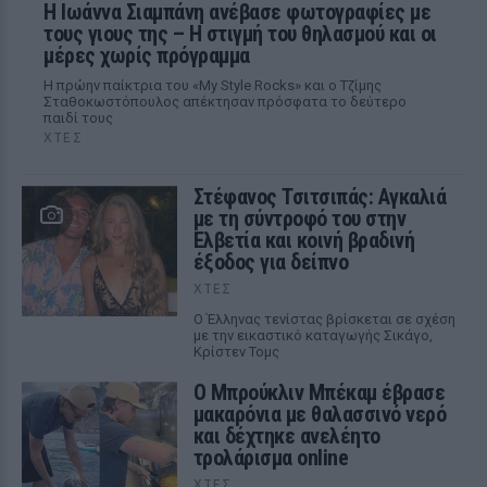
H Ιωάννα Σιαμπάνη ανέβασε φωτογραφίες με
τους γιους της – Η στιγμή του θηλασμού και οι
μέρες χωρίς πρόγραμμα
Η πρώην παίκτρια του «My Style Rocks» και ο Τζίμης
Σταθοκωστόπουλος απέκτησαν πρόσφατα το δεύτερο
παιδί τους
ΧΤΕΣ
Στέφανος Τσιτσιπάς: Αγκαλιά
με τη σύντροφό του στην
Ελβετία και κοινή βραδινή
έξοδος για δείπνο
ΧΤΕΣ
Ο Έλληνας τενίστας βρίσκεται σε σχέση
με την εικαστικό καταγωγής Σικάγο,
Κρίστεν Τομς
Ο Μπρούκλιν Μπέκαμ έβρασε
μακαρόνια με θαλασσινό νερό
και δέχτηκε ανελέητο
τρολάρισμα online
ΧΤΕΣ