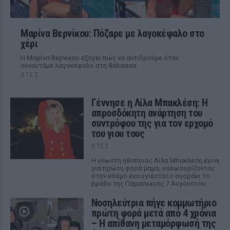
Μαρίνα Βερνίκου: Πόζαρε με λαγοκέφαλο στο
χέρι
Η Μαρίνα Βερνίκου εξηγεί πώς να αντιδρούμε όταν
συναντάμε λαγοκέφαλο στη θάλασσα
ΧΤΕΣ
Γέννησε η Λίλα Μπακλέση: Η
απροσδόκητη ανάρτηση του
συντρόφου της για τον ερχομό
του γιου τους
ΧΤΕΣ
Η γνωστή ηθοποιός Λίλα Μπακλέση έγινε
για πρώτη φορά μαμά, καλωσορίζοντας
στον κόσμο ένα υγιέστατο αγοράκι το
βράδυ της Παρασκευής 7 Αυγούστου.
Νοσηλεύτρια πήγε κομμωτήριο
πρώτη φορά μετά από 4 χρόνια
– Η απίθανη μεταμόρφωσή της