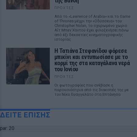
της Βανδή
ΠΡΟΧΤΈΣ
Από το «Lawrence of Arabia» και το Game
of Thrones μέχρι την «Οδύσσεια» του
Christopher Nolan, το οχυρωμένο χωριό
Αΐτ Μπεν Χαντού έχει φιλοξενήσει πάνω
από έξι δεκαετίες κινηματογραφικής
ιστορίας
Η Τατιάνα Στεφανίδου φόρεσε
μπικίνι και εντυπωσίασε με το
κορμί της στα καταγάλανα νερά
του Ιονίου
ΠΡΟΧΤΈΣ
Οι φωτογραφίες που ανέβασε η
παρουσιάστρια από τις διακοπές της με
τον Νίκο Ευαγγελάτο στα Επτάνησα
ΔΕΙΤΕ ΕΠΙΣΗΣ
par: 20