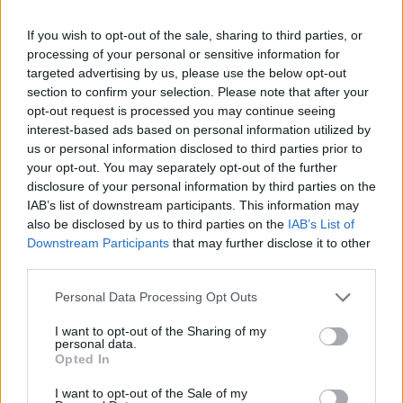
Μπέλα λέει πως πλέον αντιμετωπίζει αυτές τις
στιγμές ως ευκαιρίες εξέλιξης.
If you wish to opt-out of the sale, sharing to third parties, or
processing of your personal or sensitive information for
«Νομίζω ότι αυτό με βοηθά να παραμένω
targeted advertising by us, please use the below opt-out
section to confirm your selection. Please note that after your
ενθουσιασμένη και να σκέφτομαι: “ΟΚ, υπάρχει κάτι
opt-out request is processed you may continue seeing
να μάθω από αυτό”», προσθέτει. «Και να μην είμαι
interest-based ads based on personal information utilized by
τόσο άκαμπτη με τα πράγματα, αλλά να διασκεδάζω
us or personal information disclosed to third parties prior to
και να αισθάνομαι ελεύθερη. Τώρα πια τις
your opt-out. You may separately opt-out of the further
disclosure of your personal information by third parties on the
λατρεύω».Παρά τη βοήθεια και τις συμβουλές του
IAB’s list of downstream participants. This information may
πατέρα της, η Μπέλα δεν υποτιμά καθόλου τη
also be disclosed by us to third parties on the
IAB’s List of
δουλειά που απαιτείται για να φτάσει κανείς στην
Downstream Participants
that may further disclose it to other
κορυφή, τονίζοντας πως η εξάσκηση και η όσο το
third parties.
δυνατόν καλύτερη προετοιμασία για κάθε οντισιόν
Personal Data Processing Opt Outs
είναι ο τρόπος με τον οποίο χτίζει τη δική της
αυτοπεποίθηση.
I want to opt-out of the Sharing of my
personal data.
Opted In
I want to opt-out of the Sale of my