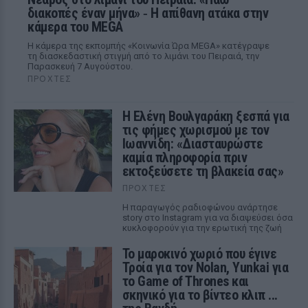
διακοπές έναν μήνα» ‑ Η απίθανη ατάκα στην
κάμερα του MEGA
Η κάμερα της εκπομπής «Κοινωνία Ώρα MEGA» κατέγραψε
τη διασκεδαστική στιγμή από το λιμάνι του Πειραιά, την
Παρασκευή 7 Αυγούστου.
ΠΡΟΧΤΈΣ
Η Ελένη Βουλγαράκη ξεσπά για
τις φήμες χωρισμού με τον
Ιωαννίδη: «Διασταυρώστε
καμία πληροφορία πριν
εκτοξεύσετε τη βλακεία σας»
ΠΡΟΧΤΈΣ
Η παραγωγός ραδιοφώνου ανάρτησε
story στο Instagram για να διαψεύσει όσα
κυκλοφορούν για την ερωτική της ζωή
Το μαροκινό χωριό που έγινε
Τροία για τον Nolan, Yunkai για
το Game of Thrones και
σκηνικό για το βίντεο κλιπ ...