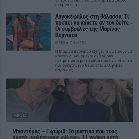
51 χρόνια ζωής και μια καριέρα χωρίς
στερεότυπα.
Λαγοκέφαλος στη θάλασσα: Τι
πρέπει να κάνετε αν τον δείτε ‑
Οι συμβουλές της Μαρίνας
Βερνίκου
MEDIA
ΣΉΜΕΡΑ
Η Μαρίνα Βερνίκου εξηγεί τι οφείλουν να
κάνουν οι λουόμενοι αν έρθουν
αντιμέτωποι με το ψάρι που έχει γίνει το
πιο συζητημένο θέμα στις ελληνικές
παραλίες
MEDIA
Μπαντέρας – Γκρίφιθ: Το μυστικό που τους
κρατά «καλύτερους φίλους» 11 χρόνια μετά