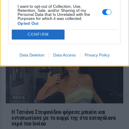
Τροία για τον Nolan, Yunkai για
I want to opt-out of Collection, Use,
το Game of Thrones και
Retention, Sale, and/or Sharing of my
σκηνικό για το βίντεο κλιπ ...
Personal Data that Is Unrelated with the
Purposes for which it was collected.
της Βανδή
Opted Out
MEDIA
ΣΉΜΕΡΑ
CONFIRM
Από το «Lawrence of Arabia» και το Game
of Thrones μέχρι την «Οδύσσεια» του
Christopher Nolan, το οχυρωμένο χωριό
Αΐτ Μπεν Χαντού έχει φιλοξενήσει πάνω
από έξι δεκαετίες κινηματογραφικής
Data Deletion
Data Access
Privacy Policy
ιστορίας
MEDIA
Η Τατιάνα Στεφανίδου φόρεσε μπικίνι και
εντυπωσίασε με το κορμί της στα καταγάλανα
νερά του Ιονίου