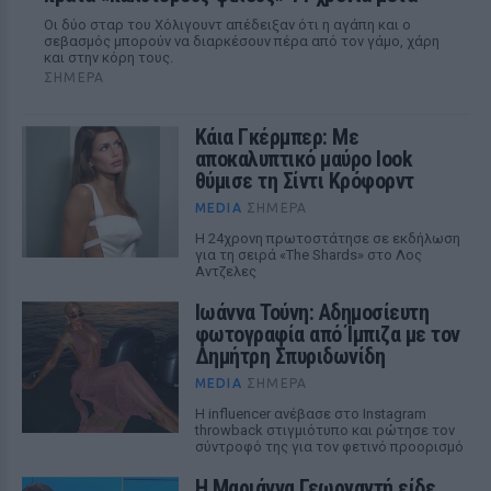
Οι δύο σταρ του Χόλιγουντ απέδειξαν ότι η αγάπη και ο
σεβασμός μπορούν να διαρκέσουν πέρα από τον γάμο, χάρη
και στην κόρη τους.
ΣΉΜΕΡΑ
Κάια Γκέρμπερ: Με
αποκαλυπτικό μαύρο look
θύμισε τη Σίντι Κρόφορντ
MEDIA
ΣΉΜΕΡΑ
Η 24χρονη πρωτοστάτησε σε εκδήλωση
για τη σειρά «The Shards» στο Λος
Αντζελες
Ιωάννα Τούνη: Αδημοσίευτη
φωτογραφία από Ίμπιζα με τον
Δημήτρη Σπυριδωνίδη
MEDIA
ΣΉΜΕΡΑ
Η influencer ανέβασε στο Instagram
throwback στιγμιότυπο και ρώτησε τον
σύντροφό της για τον φετινό προορισμό
Η Μαριάννα Γεωργαντή είδε