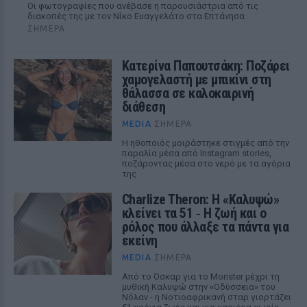
Οι φωτογραφίες που ανέβασε η παρουσιάστρια από τις
διακοπές της με τον Νίκο Ευαγγελάτο στα Επτάνησα
ΣΉΜΕΡΑ
Κατερίνα Παπουτσάκη: Ποζάρει
χαμογελαστή με μπικίνι στη
θάλασσα σε καλοκαιρινή
διάθεση
MEDIA
ΣΉΜΕΡΑ
Η ηθοποιός μοιράστηκε στιγμές από την
παραλία μέσα από Instagram stories,
ποζάροντας μέσα στο νερό με τα αγόρια
της
Charlize Theron: Η «Καλυψώ»
κλείνει τα 51 ‑ H ζωή και ο
ρόλος που άλλαξε τα πάντα για
εκείνη
MEDIA
ΣΉΜΕΡΑ
Από το Όσκαρ για το Monster μέχρι τη
μυθική Καλυψώ στην «Οδύσσεια» του
Νόλαν - η Νοτιοαφρικανή σταρ γιορτάζει