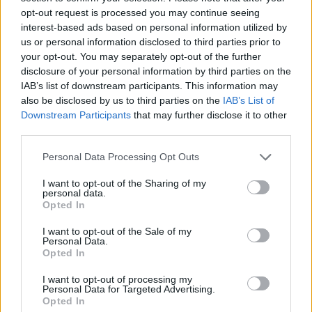
opt-out request is processed you may continue seeing
Νεαρός στο λιμάνι του Πειραιά:
interest-based ads based on personal information utilized by
«Πάω διακοπές έναν μήνα» ‑ Η
us or personal information disclosed to third parties prior to
απίθανη ατάκα στην κάμερα του
your opt-out. You may separately opt-out of the further
MEGA
disclosure of your personal information by third parties on the
IAB’s list of downstream participants. This information may
MEDIA
ΣΉΜΕΡΑ
also be disclosed by us to third parties on the
IAB’s List of
Η κάμερα της εκπομπής «Κοινωνία Ώρα
Downstream Participants
that may further disclose it to other
MEGA» κατέγραψε τη διασκεδαστική
στιγμή από το λιμάνι του Πειραιά, την
third parties.
Παρασκευή 7 Αυγούστου.
Personal Data Processing Opt Outs
Η Ελένη Βουλγαράκη ξεσπά για
τις φήμες χωρισμού με τον
I want to opt-out of the Sharing of my
Ιωαννίδη: «Διασταυρώστε
personal data.
καμία πληροφορία πριν
Opted In
εκτοξεύσετε τη βλακεία σας»
I want to opt-out of the Sale of my
MEDIA
ΣΉΜΕΡΑ
Personal Data.
Opted In
Η παραγωγός ραδιοφώνου ανάρτησε
story στο Instagram για να διαψεύσει όσα
κυκλοφορούν για την ερωτική της ζωή
I want to opt-out of processing my
Personal Data for Targeted Advertising.
Opted In
Το μαροκινό χωριό που έγινε