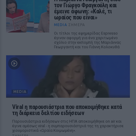
τον Γιώργο Φραγκούλη και
έμεινε άφωνη: «Καλέ, τι
ωραίος που είναι»
MEDIA
ΣΉΜΕΡΑ
Οι τίτλοι της εφημερίδας Espresso
έγιναν αφορμή για ένα χαριτωμένο
σχόλιο στην εκπομπή της Μαριάννας
Γεωργαντή και του Γιάννη Κολοκυθά
MEDIA
Viral η παρουσιάστρια που αποκοιμήθηκε κατά
τη διάρκεια δελτίου ειδήσεων
Παρουσιάστρια ειδήσεων στις ΗΠΑ αποκοιμήθηκε on air και
έγινε αμέσως viral - η συμπαρουσιάστριά της τη χαρακτήρισε
χιουμοριστικά «Ωραία Κοιμωμένη».
ΣΉΜΕΡΑ