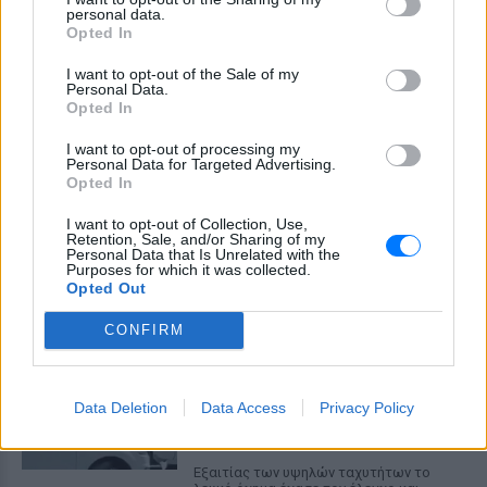
personal data.
τριπλάσιο του νόμιμου ορίου, έπεσε
Opted In
πάνω στο golf cart των νεόνυμφων στο
Folly Beach - τώρα νέο υλικό από το
αστυνομικό τμήμα αποκαλύπτει τη
I want to opt-out of the Sale of my
συμπεριφορά της λίγο μετά τη μοιραία
Personal Data.
σύγκρουση
Opted In
Τροχαίο στις Σέρρες: «Έχασα τη
I want to opt-out of processing my
γυναίκα και το παιδί μου, τα
Personal Data for Targeted Advertising.
έχασα όλα» ‑ Ο πόνος του
Opted In
πατέρα
I want to opt-out of Collection, Use,
ΧΤΕΣ
Retention, Sale, and/or Sharing of my
Personal Data that Is Unrelated with the
Μητέρα 43 ετών και ο 21χρονος γιος της
Purposes for which it was collected.
σκοτώθηκαν σε μετωπική σύγκρουση με
Opted Out
φορτηγό στην επαρχιακή οδό Αμφίπολης
– Δράμας, κοντά στην Παλαιοκώμη.
CONFIRM
Καταδίωξη στο κέντρο της
Θεσσαλονίκης: Έσπασαν το
τζάμι του οδηγού – «Μην κάνεις
Data Deletion
Data Access
Privacy Policy
μ@@@», του φώναζαν
ΧΤΕΣ
Εξαιτίας των υψηλών ταχυτήτων το