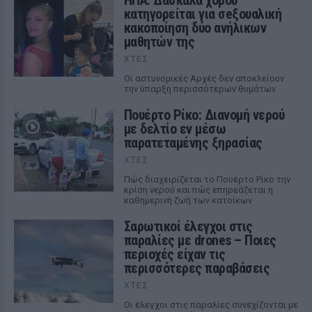
ΗΠΑ: Δασκάλα χορού
κατηγορείται για σeξουαλική
κακοποίηση δύο ανήλικων
μαθητών της
ΧΤΕΣ
Οι αστυνομικές Αρχές δεν αποκλείουν
την ύπαρξη περισσότερων θυμάτων
Πουέρτο Ρίκο: Διανομή νερού
με δελτίο εν μέσω
παρατεταμένης ξηρασίας
ΧΤΕΣ
Πώς διαχειρίζεται το Πουέρτο Ρίκο την
κρίση νερού και πώς επηρεάζεται η
καθημερινή ζωή των κατοίκων
Σαρωτικοί έλεγχοι στις
παραλίες με drones – Ποιες
περιοχές είχαν τις
περισσότερες παραβάσεις
ΧΤΕΣ
Οι έλεγχοι στις παραλίες συνεχίζονται με