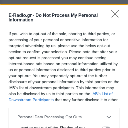
E-Radio.gr -
Do Not Process My Personal
Information
If you wish to opt-out of the sale, sharing to third parties, or
processing of your personal or sensitive information for
targeted advertising by us, please use the below opt-out
section to confirm your selection. Please note that after your
opt-out request is processed you may continue seeing
interest-based ads based on personal information utilized by
ΔΕΙΤΕ ΕΠΙΣΗΣ
us or personal information disclosed to third parties prior to
your opt-out. You may separately opt-out of the further
ΣΤΗΝ ΙΔΙΑ ΚΑΤΗΓΟΡΙΑ
disclosure of your personal information by third parties on the
IAB’s list of downstream participants. This information may
also be disclosed by us to third parties on the
IAB’s List of
«Θέλω τον μπαμπά μου»: Το
Downstream Participants
that may further disclose it to other
βίντεο της μεθυσμένης οδηγού
third parties.
που σκότωσε νύφη ώρες μετά
τον γάμο της
Personal Data Processing Opt Outs
ΧΤΕΣ
I want to opt-out of the Sharing of my
Η Jamie Lee Komoroski, με αλκοόλ