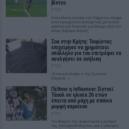
βίντεο
ΧΤΕΣ
Η εκτέλεση κόρνερ του 24χρονου winger
ήταν πραγματικά εκπληκτική, με πολλά
φάλτσα και δύσκολη για έλεγχο από τον
κίπερ Αλβαρο Βαγιές
Σοκ στην Κρήτη: Τουρίστας
επιχείρησε να χρηματίσει
υπάλληλο για του επιτρέψει να
ασελγήσει σε ανήλικη
ΧΤΕΣ
«Όταν κατάλαβε τι της ζητούσε,
πάγωσε...»
Πέθανε η influencer Σίντνεϊ
Τάουλ σε ηλικία 26 ετών
έπειτα από μάχη με σπάνια
μορφή καρκίνου
ΧΤΕΣ
Τον θάνατο της ανακοίνωσε η μητέρα
της, Ελίζαμπεθ Μόροου, και ο αδελφός