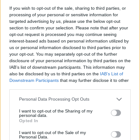
If you wish to opt-out of the sale, sharing to third parties, or
ΣΤΗΝ ΙΔΙΑ ΚΑΤΗΓΟΡΙΑ
processing of your personal or sensitive information for
targeted advertising by us, please use the below opt-out
section to confirm your selection. Please note that after your
Ισραηλινό ΥΠΕΞ προς τουρίστες
opt-out request is processed you may continue seeing
στην Ελλάδα: «Κρύψτε ότι
interest-based ads based on personal information utilized by
είστε Ισραηλινοί» λόγω
us or personal information disclosed to third parties prior to
διαδηλώσεων
your opt-out. You may separately opt-out of the further
ΣΉΜΕΡΑ
disclosure of your personal information by third parties on the
Ταξιδιωτική προειδοποίηση εξέδωσε το
IAB’s list of downstream participants. This information may
ισραηλινό υπουργείο Εξωτερικών ενόψει
also be disclosed by us to third parties on the
IAB’s List of
της «ημέρας οργής» φιλοπαλαιστινιακών
οργανώσεων σε 36 σημεία της χώρας.
Downstream Participants
that may further disclose it to other
third parties.
Επιτρέπεται να προσπεράσεις
περιπολικό; Τι λέει ο ΚΟΚ που
Personal Data Processing Opt Outs
οι περισσότεροι αγνοούν
I want to opt-out of the Sharing of my
ΣΉΜΕΡΑ
personal data.
Ο Κώδικας Οδικής Κυκλοφορίας δεν
Opted In
απαγορεύει την προσπέραση οχήματος
της αστυνομίας, αλλά ισχύουν
I want to opt-out of the Sale of my
συγκεκριμένοι κανόνες που κάθε οδηγός
Personal Data.
πρέπει να γνωρίζει.