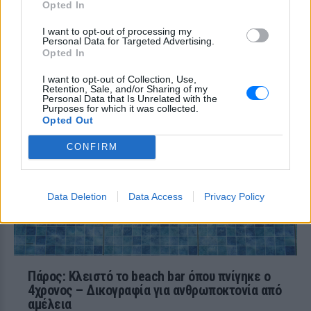
Opted In
Επίθεση στον Ερυθρό Σταυρό:
I want to opt-out of processing my
Ασθενής χτύπησε νοσηλεύτρια
Personal Data for Targeted Advertising.
σε πόρτες ‑ Τι καταγγέλλει η
Opted In
ΠΟΕΔΗΝ για τους φύλακες
I want to opt-out of Collection, Use,
ΣΉΜΕΡΑ
Retention, Sale, and/or Sharing of my
Personal Data that Is Unrelated with the
Το περιστατικό βίας στα Επείγοντα
Purposes for which it was collected.
σημειώθηκε τα ξημερώματα του
Opted Out
Σαββάτου - ο πρόεδρος της ΠΟΕΔΗΝ
Μιχάλης Γιαννάκος ζητά ουσιαστικά
μέτρα προστασίας για το νοσηλευτικό
CONFIRM
προσωπικό
Data Deletion
Data Access
Privacy Policy
Πάρος: Κλειστό το beach bar όπου πνίγηκε ο
4χρονος – Δικογραφία για ανθρωποκτονία από
αμέλεια