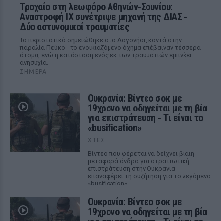
Τροχαίο στη λεωφόρο Αθηνών‑Σουνίου:
Αναστροφή ΙΧ συνέτριψε μηχανή της ΔΙΑΣ ‑
Δύο αστυνομικοί τραυματίες
Το περιστατικό σημειώθηκε στο Λαγονήσι, κοντά στην
παραλία Πεύκο - το ενοικιαζόμενο όχημα επέβαιναν τέσσερα
άτομα, ενώ η κατάσταση ενός εκ των τραυματιών εμπνέει
ανησυχία.
ΣΉΜΕΡΑ
Ουκρανία: Βίντεο σοκ με
19χρονο να οδηγείται με τη βία
για επιστράτευση ‑ Τι είναι το
«busification»
ΧΤΕΣ
Βίντεο που φέρεται να δείχνει βίαιη
μεταφορά άνδρα για στρατιωτική
επιστράτευση στην Ουκρανία
επαναφέρει τη συζήτηση για το λεγόμενο
«busification».
Ουκρανία: Βίντεο σοκ με
19χρονο να οδηγείται με τη βία