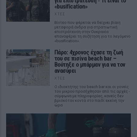
για επιστράτευση ‑ Τι είναι το
«busification»
ΧΤΕΣ
Βίντεο που φέρεται να δείχνει βίαιη
μεταφορά άνδρα για στρατιωτική
επιστράτευση στην Ουκρανία
επαναφέρει τη συζήτηση για το λεγόμενο
«busification».
Πάρο: 4χρονος έχασε τη ζωή
του σε πισίνα beach bar –
Βούτηξε ο μπάρμαν για να τον
ανασύρει
ΧΤΕΣ
Ο ιδιοκτήτης του beach bar και οι γονείς
του μικρού προσήχθησαν από τις αρχές -
σύμφωνα με πληροφορίες, κανείς δεν
βρισκόταν κοντά στο παιδί εκείνη την
ώρα