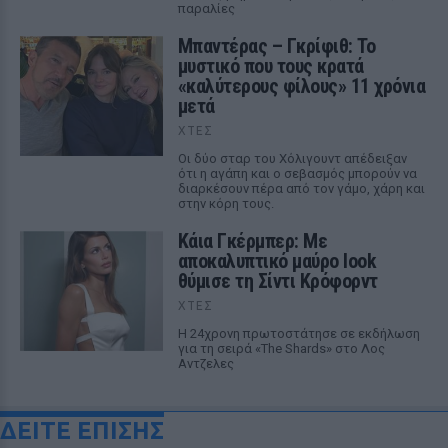
παραλίες
Μπαντέρας – Γκρίφιθ: Το
μυστικό που τους κρατά
«καλύτερους φίλους» 11 χρόνια
μετά
ΧΤΕΣ
Οι δύο σταρ του Χόλιγουντ απέδειξαν
ότι η αγάπη και ο σεβασμός μπορούν να
διαρκέσουν πέρα από τον γάμο, χάρη και
στην κόρη τους.
Κάια Γκέρμπερ: Με
αποκαλυπτικό μαύρο look
θύμισε τη Σίντι Κρόφορντ
ΧΤΕΣ
Η 24χρονη πρωτοστάτησε σε εκδήλωση
για τη σειρά «The Shards» στο Λος
Αντζελες
ΔΕΙΤΕ ΕΠΙΣΗΣ