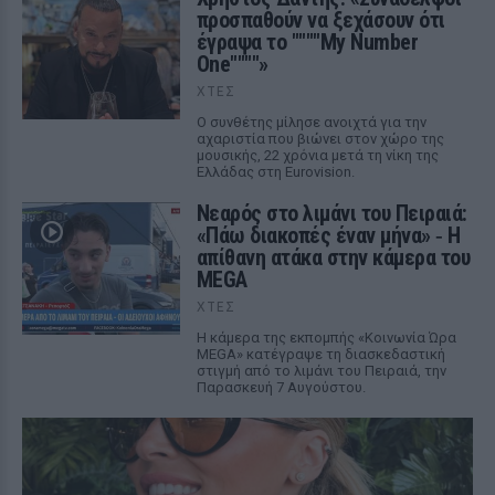
προσπαθούν να ξεχάσουν ότι
έγραψα το """"My Number
One""""»
ΧΤΕΣ
Ο συνθέτης μίλησε ανοιχτά για την
αχαριστία που βιώνει στον χώρο της
μουσικής, 22 χρόνια μετά τη νίκη της
Ελλάδας στη Eurovision.
Νεαρός στο λιμάνι του Πειραιά:
«Πάω διακοπές έναν μήνα» ‑ Η
απίθανη ατάκα στην κάμερα του
MEGA
ΧΤΕΣ
Η κάμερα της εκπομπής «Κοινωνία Ώρα
MEGA» κατέγραψε τη διασκεδαστική
στιγμή από το λιμάνι του Πειραιά, την
Παρασκευή 7 Αυγούστου.