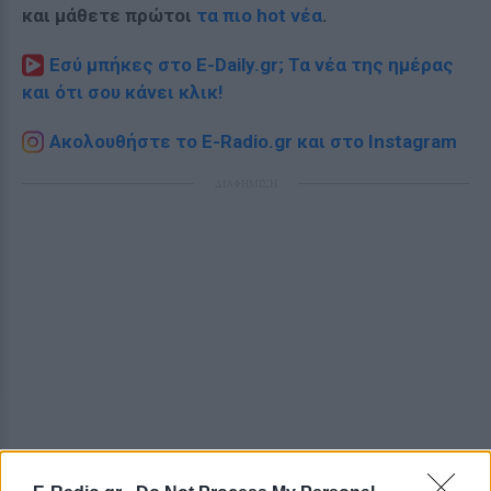
και μάθετε πρώτοι
τα πιο hot νέα
.
Εσύ μπήκες στο E-Daily.gr; Τα νέα της ημέρας
και ότι σου κάνει κλικ!
Ακολουθήστε το E-Radio.gr και στο Instagram
ΔΙΑΦΗΜΙΣΗ