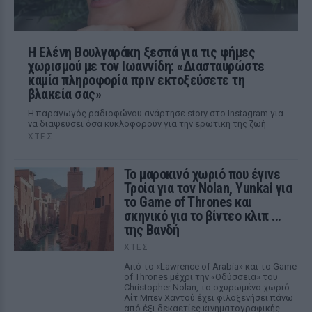
Η Ελένη Βουλγαράκη ξεσπά για τις φήμες
χωρισμού με τον Ιωαννίδη: «Διασταυρώστε
καμία πληροφορία πριν εκτοξεύσετε τη
βλακεία σας»
Η παραγωγός ραδιοφώνου ανάρτησε story στο Instagram για
να διαψεύσει όσα κυκλοφορούν για την ερωτική της ζωή
ΧΤΕΣ
Το μαροκινό χωριό που έγινε
Τροία για τον Nolan, Yunkai για
το Game of Thrones και
σκηνικό για το βίντεο κλιπ ...
της Βανδή
ΧΤΕΣ
Από το «Lawrence of Arabia» και το Game
of Thrones μέχρι την «Οδύσσεια» του
Christopher Nolan, το οχυρωμένο χωριό
Αΐτ Μπεν Χαντού έχει φιλοξενήσει πάνω
από έξι δεκαετίες κινηματογραφικής