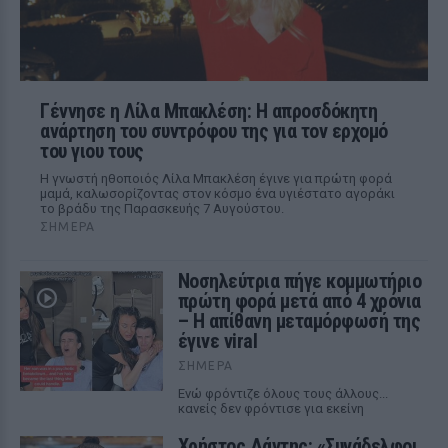
Γέννησε η Λίλα Μπακλέση: Η απροσδόκητη
ανάρτηση του συντρόφου της για τον ερχομό
του γιου τους
Η γνωστή ηθοποιός Λίλα Μπακλέση έγινε για πρώτη φορά
μαμά, καλωσορίζοντας στον κόσμο ένα υγιέστατο αγοράκι
το βράδυ της Παρασκευής 7 Αυγούστου.
ΣΉΜΕΡΑ
Νοσηλεύτρια πήγε κομμωτήριο
πρώτη φορά μετά από 4 χρόνια
– Η απίθανη μεταμόρφωσή της
έγινε viral
ΣΉΜΕΡΑ
Ενώ φρόντιζε όλους τους άλλους...
κανείς δεν φρόντισε για εκείνη
Χρήστος Δάντης: «Συνάδελφοι