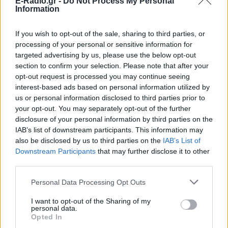
E-Radio.gr -
Do Not Process My Personal
Information
If you wish to opt-out of the sale, sharing to third parties, or
processing of your personal or sensitive information for
targeted advertising by us, please use the below opt-out
section to confirm your selection. Please note that after your
opt-out request is processed you may continue seeing
interest-based ads based on personal information utilized by
us or personal information disclosed to third parties prior to
ΔΕΙΤΕ ΕΠΙΣΗΣ
your opt-out. You may separately opt-out of the further
disclosure of your personal information by third parties on the
ΣΤΗΝ ΙΔΙΑ ΚΑΤΗΓΟΡΙΑ
IAB’s list of downstream participants. This information may
also be disclosed by us to third parties on the
IAB’s List of
Downstream Participants
that may further disclose it to other
Ο Μπρούκλιν Μπέκαμ έβρασε
third parties.
μακαρόνια με θαλασσινό νερό
και δέχτηκε ανελέητο
Personal Data Processing Opt Outs
τρολάρισμα online
ΣΉΜΕΡΑ
I want to opt-out of the Sharing of my
personal data.
Πολλοί εξέφρασαν απορία για την
Opted In
καταλληλότητα του νερού, με σχόλια
όπως «τα πόδια του δεν ήταν μέσα σε