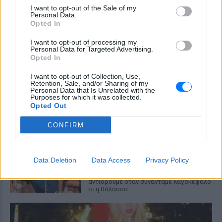
αυτό;»
I want to opt-out of the Sale of my
Personal Data.
22 χρόνια από τον θάνατο του
Opted In
Δημήτρη Παπαμιχαήλ: Η
I want to opt-out of processing my
ανάρτηση της Φίνος Φιλμ για
Personal Data for Targeted Advertising.
το «γοητευτικό λεβεντόπαιδο
Opted In
του ελληνικού σινεμά»
I want to opt-out of Collection, Use,
ΣΉΜΕΡΑ
Retention, Sale, and/or Sharing of my
Personal Data that Is Unrelated with the
Τον θυμόμαστε ως σπουδαίο ηθοποιό και
Purposes for which it was collected.
καλλιτέχνη που αποτέλεσε, μαζί με την
Αλίκη, αναπόσπαστο κομμάτι της
Opted Out
μεγάλης οικογένειας της Φίνος Φιλμ,
αναφέρεται χαρακτηριστικά
CONFIRM
Μαρίνα Βερνίκου: Πόζαρε με
λαγοκέφαλο στο χέρι
Data Deletion
Data Access
Privacy Policy
ΣΉΜΕΡΑ
Η Μαρίνα Βερνίκου εξηγεί πώς να
αντιδρούμε όταν συναντάμε λαγοκέφαλο
στη θάλασσα