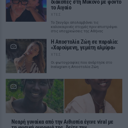
διακοπές στη Μύκονο με φόντο
το Αιγαίο
ΧΤΕΣ
Το ζευγάρι απολαμβάνει τις
καλοκαιρινές στιγμές πριν επιστρέψει
στις υποχρεώσεις της Αθήνας
Η Αποστολία Ζώη σε παραλία:
«Χαρούμενη, γεμάτη αλμύρα»
ΧΤΕΣ
Οι φωτογραφίες που ανάρτησε στο
Instagram η Αποστολία Ζώη
Νεαρή γυναίκα από την Αιθιοπία έγινε viral με
τη φυσική ομορφιά της, δείτε την