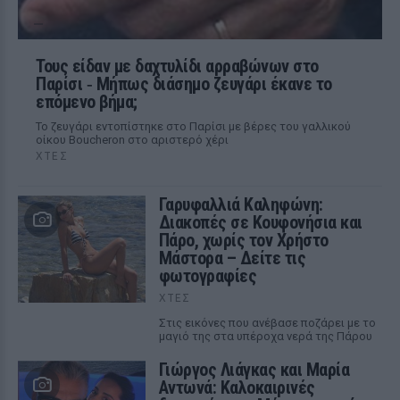
Τους είδαν με δαχτυλίδι αρραβώνων στο
Παρίσι ‑ Μήπως διάσημο ζευγάρι έκανε το
επόμενο βήμα;
Το ζευγάρι εντοπίστηκε στο Παρίσι με βέρες του γαλλικού
οίκου Boucheron στο αριστερό χέρι
ΧΤΕΣ
Γαρυφαλλιά Καληφώνη:
Διακοπές σε Κουφονήσια και
Πάρο, χωρίς τον Χρήστο
Μάστορα – Δείτε τις
φωτογραφίες
ΧΤΕΣ
Στις εικόνες που ανέβασε ποζάρει με το
μαγιό της στα υπέροχα νερά της Πάρου
Γιώργος Λιάγκας και Μαρία
Αντωνά: Καλοκαιρινές