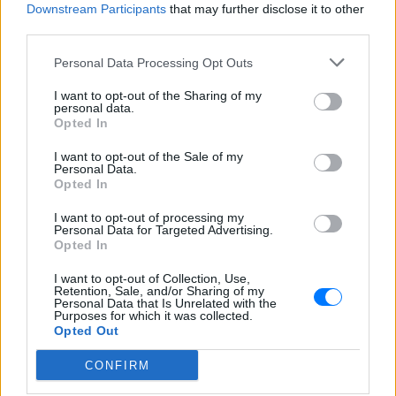
Downstream Participants
that may further disclose it to other
third parties.
Personal Data Processing Opt Outs
I want to opt-out of the Sharing of my
personal data.
ΔΕΙΤΕ ΕΠΙΣΗΣ
Opted In
I want to opt-out of the Sale of my
ΣΤΗΝ ΙΔΙΑ ΚΑΤΗΓΟΡΙΑ
Personal Data.
Opted In
Πού εξαφανίστηκε η Dido; Η
I want to opt-out of processing my
τραγουδίστρια που πούλησε 40
Personal Data for Targeted Advertising.
εκ. δίσκους άφησε τη δόξα και
Opted In
άλλαξε ζωή
I want to opt-out of Collection, Use,
ΠΡΙΝ 5 ΏΡΕΣ
Retention, Sale, and/or Sharing of my
Personal Data that Is Unrelated with the
Με επιτυχίες όπως τα «Thank You»,
Purposes for which it was collected.
«White Flag» και τη θρυλική συνεργασία
Opted Out
της με τον Eminem στο «Stan», η Dido
έγινε μία από τις μεγαλύτερες ποπ σταρ
των 00s
CONFIRM
Η πιο δύσκολη στιγμή στη ζωή