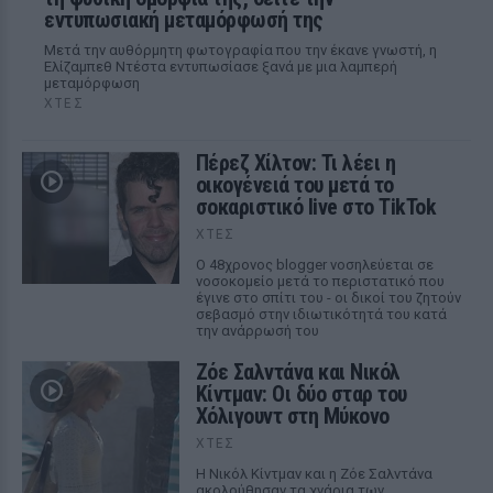
εντυπωσιακή μεταμόρφωσή της
Μετά την αυθόρμητη φωτογραφία που την έκανε γνωστή, η
Ελίζαμπεθ Ντέστα εντυπωσίασε ξανά με μια λαμπερή
μεταμόρφωση
ΧΤΕΣ
Πέρεζ Χίλτον: Τι λέει η
οικογένειά του μετά το
σοκαριστικό live στο TikTok
ΧΤΕΣ
Ο 48χρονος blogger νοσηλεύεται σε
νοσοκομείο μετά το περιστατικό που
έγινε στο σπίτι του - οι δικοί του ζητούν
σεβασμό στην ιδιωτικότητά του κατά
την ανάρρωσή του
Ζόε Σαλντάνα και Νικόλ
Κίντμαν: Οι δύο σταρ του
Χόλιγουντ στη Μύκονο
ΧΤΕΣ
Η Νικόλ Κίντμαν και η Ζόε Σαλντάνα
ακολούθησαν τα χνάρια των