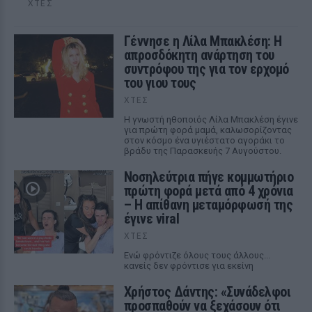
ΧΤΕΣ
Γέννησε η Λίλα Μπακλέση: Η
απροσδόκητη ανάρτηση του
συντρόφου της για τον ερχομό
του γιου τους
ΧΤΕΣ
Η γνωστή ηθοποιός Λίλα Μπακλέση έγινε
για πρώτη φορά μαμά, καλωσορίζοντας
στον κόσμο ένα υγιέστατο αγοράκι το
βράδυ της Παρασκευής 7 Αυγούστου.
Νοσηλεύτρια πήγε κομμωτήριο
πρώτη φορά μετά από 4 χρόνια
– Η απίθανη μεταμόρφωσή της
έγινε viral
ΧΤΕΣ
Ενώ φρόντιζε όλους τους άλλους...
κανείς δεν φρόντισε για εκείνη
Χρήστος Δάντης: «Συνάδελφοι
προσπαθούν να ξεχάσουν ότι