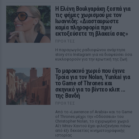
Η Ελένη Βουλγαράκη ξεσπά για
τις φήμες χωρισμού με τον
Ιωαννίδη: «Διασταυρώστε
καμία πληροφορία πριν
εκτοξεύσετε τη βλακεία σας»
ΠΡΟΧΤΈΣ
Η παραγωγός ραδιοφώνου ανάρτησε
story στο Instagram για να διαψεύσει όσα
κυκλοφορούν για την ερωτική της ζωή
Το μαροκινό χωριό που έγινε
Τροία για τον Nolan, Yunkai για
το Game of Thrones και
σκηνικό για το βίντεο κλιπ ...
της Βανδή
ΠΡΟΧΤΈΣ
Από το «Lawrence of Arabia» και το Game
of Thrones μέχρι την «Οδύσσεια» του
Christopher Nolan, το οχυρωμένο χωριό
Αΐτ Μπεν Χαντού έχει φιλοξενήσει πάνω
από έξι δεκαετίες κινηματογραφικής
ιστορίας