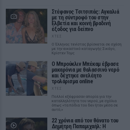
Στέφανος Τσιτσιπάς: Αγκαλιά
με τη σύντροφό του στην
Ελβετία και κοινή βραδινή
έξοδος για δείπνο
ΧΤΕΣ
Ο Έλληνας τενίστας βρίσκεται σε σχέση
με την εικαστικό καταγωγής Σικάγο,
Κρίστεν Τομς
Ο Μπρούκλιν Μπέκαμ έβρασε
μακαρόνια με θαλασσινό νερό
και δέχτηκε ανελέητο
τρολάρισμα online
ΧΤΕΣ
Πολλοί εξέφρασαν απορία για την
καταλληλότητα του νερού, με σχόλια
όπως «τα πόδια του δεν ήταν μέσα σε
αυτό;»
22 χρόνια από τον θάνατο του
Δημήτρη Παπαμιχαήλ: Η