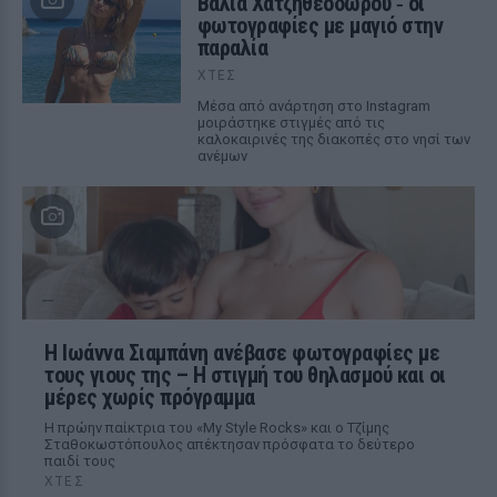
Βάλια Χατζηθεοδώρου ‑ οι
φωτογραφίες με μαγιό στην
παραλία
ΧΤΕΣ
Μέσα από ανάρτηση στο Instagram
μοιράστηκε στιγμές από τις
καλοκαιρινές της διακοπές στο νησί των
ανέμων
H Ιωάννα Σιαμπάνη ανέβασε φωτογραφίες με
τους γιους της – Η στιγμή του θηλασμού και οι
μέρες χωρίς πρόγραμμα
Η πρώην παίκτρια του «My Style Rocks» και ο Τζίμης
Σταθοκωστόπουλος απέκτησαν πρόσφατα το δεύτερο
παιδί τους
ΧΤΕΣ