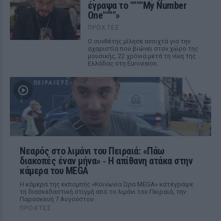
έγραψα το """"My Number
One""""»
ΠΡΟΧΤΈΣ
Ο συνθέτης μίλησε ανοιχτά για την
αχαριστία που βιώνει στον χώρο της
μουσικής, 22 χρόνια μετά τη νίκη της
Ελλάδας στη Eurovision.
Νεαρός στο λιμάνι του Πειραιά: «Πάω
διακοπές έναν μήνα» ‑ Η απίθανη ατάκα στην
κάμερα του MEGA
Η κάμερα της εκπομπής «Κοινωνία Ώρα MEGA» κατέγραψε
τη διασκεδαστική στιγμή από το λιμάνι του Πειραιά, την
Παρασκευή 7 Αυγούστου.
ΠΡΟΧΤΈΣ