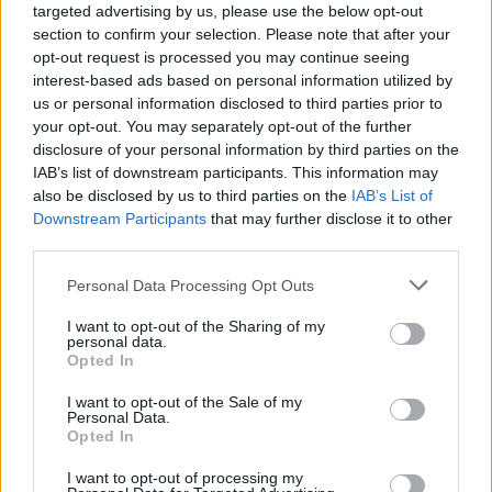
targeted advertising by us, please use the below opt-out
section to confirm your selection. Please note that after your
opt-out request is processed you may continue seeing
interest-based ads based on personal information utilized by
us or personal information disclosed to third parties prior to
your opt-out. You may separately opt-out of the further
disclosure of your personal information by third parties on the
IAB’s list of downstream participants. This information may
also be disclosed by us to third parties on the
IAB’s List of
Downstream Participants
that may further disclose it to other
Ακολουθήστε το E-Radio.gr στο
Google News
third parties.
και μάθετε πρώτοι
τα πιο hot νέα
.
Personal Data Processing Opt Outs
Διαβάστε περισσότερα θέματα για
Μόδα
,
I want to opt-out of the Sharing of my
personal data.
Ομορφιά
,
Σχέσεις
και φυσικά
Celebrities
στο νέο
Opted In
Pink.gr
!
I want to opt-out of the Sale of my
Personal Data.
Ακολουθήστε το E-Radio.gr και στο Instagram
Opted In
ΔΙΑΦΗΜΙΣΗ
I want to opt-out of processing my