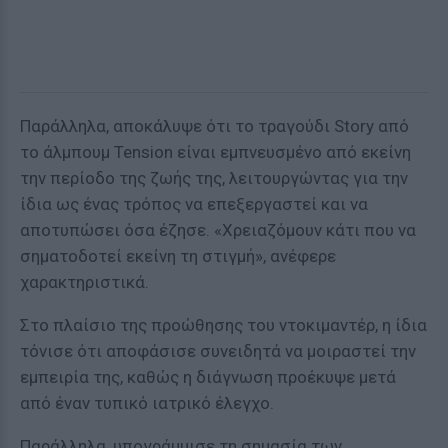
Παράλληλα, αποκάλυψε ότι το τραγούδι Story από
το άλμπουμ Tension είναι εμπνευσμένο από εκείνη
την περίοδο της ζωής της, λειτουργώντας για την
ίδια ως ένας τρόπος να επεξεργαστεί και να
αποτυπώσει όσα έζησε. «Χρειαζόμουν κάτι που να
σηματοδοτεί εκείνη τη στιγμή», ανέφερε
χαρακτηριστικά.
Στο πλαίσιο της προώθησης του ντοκιμαντέρ, η ίδια
τόνισε ότι αποφάσισε συνειδητά να μοιραστεί την
εμπειρία της, καθώς η διάγνωση προέκυψε μετά
από έναν τυπικό ιατρικό έλεγχο.
Παράλληλα, υπογράμμισε τη σημασία των