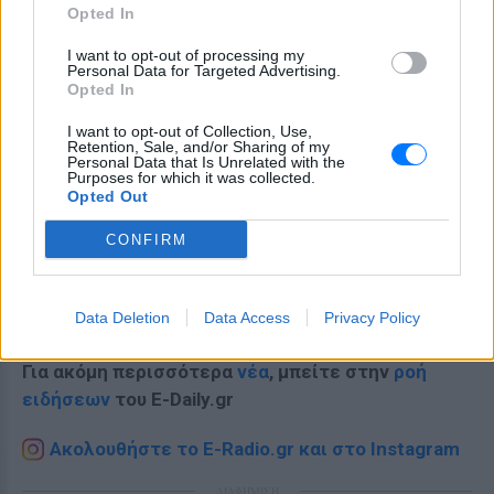
Opted In
I want to opt-out of processing my
Personal Data for Targeted Advertising.
Opted In
I want to opt-out of Collection, Use,
Retention, Sale, and/or Sharing of my
Personal Data that Is Unrelated with the
Purposes for which it was collected.
Opted Out
CONFIRM
Ακολουθήστε το E-Radio.gr στο
Google News
Data Deletion
Data Access
Privacy Policy
και μάθετε πρώτοι
τα πιο hot νέα
.
Για ακόμη περισσότερα
νέα
, μπείτε στην
ροή
ειδήσεων
του E-Daily.gr
Ακολουθήστε το E-Radio.gr και στο Instagram
ΔΙΑΦΗΜΙΣΗ