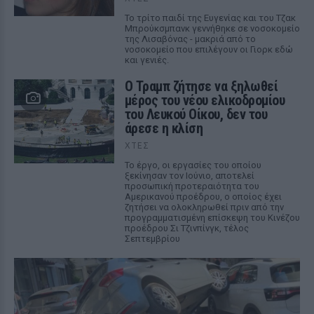
Το τρίτο παιδί της Ευγενίας και του Τζακ
Μπρούκσμπανκ γεννήθηκε σε νοσοκομείο
της Λισαβόνας - μακριά από το
νοσοκομείο που επιλέγουν οι Γιορκ εδώ
και γενιές.
Ο Τραμπ ζήτησε να ξηλωθεί
μέρος του νέου ελικοδρομίου
του Λευκού Οίκου, δεν του
άρεσε η κλίση
ΧΤΕΣ
Το έργο, οι εργασίες του οποίου
ξεκίνησαν τον Ιούνιο, αποτελεί
προσωπική προτεραιότητα του
Αμερικανού προέδρου, ο οποίος έχει
ζητήσει να ολοκληρωθεί πριν από την
προγραμματισμένη επίσκεψη του Κινέζου
προέδρου Σι Τζινπίνγκ, τέλος
Σεπτεμβρίου