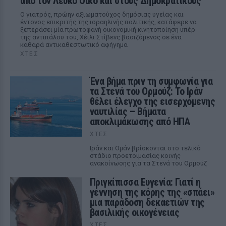
από τον Λευκό Οίκο και στους Δημοκρατικούς
Ο γιατρός, πρώην αξιωματούχος δημόσιας υγείας και
έντονος επικριτής της ισραηλινής πολιτικής, κατάφερε να
ξεπεράσει μία πρωτοφανή οικονομική κινητοποίηση υπέρ
της αντιπάλου του, Χέιλι Στίβενς βασιζόμενος σε ένα
καθαρά αντικαθεστωτικό αφήγημα
ΧΤΕΣ
Ένα βήμα πριν τη συμφωνία για
τα Στενά του Ορμούζ: Το Ιράν
θέλει έλεγχο της εισερχόμενης
ναυτιλίας – Βήματα
αποκλιμάκωσης από ΗΠΑ
ΧΤΕΣ
Ιράν και Ομάν βρίσκονται στο τελικό
στάδιο προετοιμασίας κοινής
ανακοίνωσης για τα Στενά του Ορμούζ
Πριγκίπισσα Ευγενία: Γιατί η
γέννηση της κόρης της «σπάει»
μια παράδοση δεκαετιών της
βασιλικής οικογένειας
ΧΤΕΣ