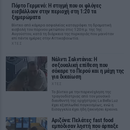
Πόρτο Γερμενό: Η στιγμή που οι φλόγες
εισβάλλουν στην περιοχή στη 1:20 τα
ξημερώματα
Βίντεο από κάμερα ασφαλείας καταγράφει τη δραματική
εισβολή του πύρινου μετώπου στις 1:20 π.μ. της 1ης
Αυγούστου, κατά τη διάρκεια της πυρκαγιάς που μαινόταν
επί πέντε ημέρες στην Αττικοβοιωτία.
ΧΤΕΣ
Νάλντι Σαλντάνια: Η
σeξουαλική επίθεση που
σόκαρε το Περού και η μάχη της
για δικαίωση
ΧΤΕΣ
Το βίντεο με την παρενόχληση της
τραγουδίστριας από τον μουσικό
διευθυντή της ορχήστρας La Bella Luz
έχει εξαπλωθεί παγκοσμίως, ενώ η
Εισαγγελία έχει ήδη ξεκινήσει έρευνα.
Αριζόνα: Πελάτες fast food
εμπόδισαν ληστή που άρπαξε