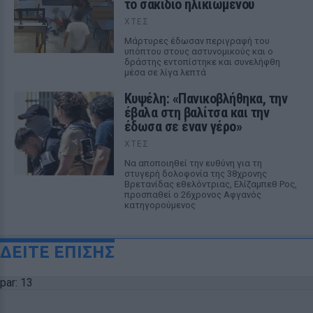
το σακίδιο ηλικιωμένου
ΧΤΕΣ
Μάρτυρες έδωσαν περιγραφή του
υπόπτου στους αστυνομικούς και ο
δράστης εντοπίστηκε και συνελήφθη
μέσα σε λίγα λεπτά
Κυψέλη: «Πανικοβλήθηκα, την
έβαλα στη βαλίτσα και την
έδωσα σε έναν γέρο»
ΧΤΕΣ
Να αποποιηθεί την ευθύνη για τη
στυγερή δολοφονία της 38χρονης
Βρετανίδας εθελόντριας, Ελίζαμπεθ Ρος,
προσπαθεί ο 26χρονος Αφγανός
κατηγορούμενος
ΔΕΙΤΕ ΕΠΙΣΗΣ
par: 13