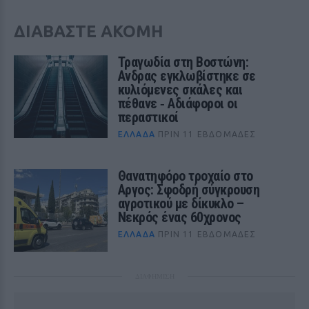
ΔΙΑΒΑΣΤΕ ΑΚΟΜΗ
Τραγωδία στη Βοστώνη:
Ανδρας εγκλωβίστηκε σε
κυλιόμενες σκάλες και
πέθανε ‑ Αδιάφοροι οι
περαστικοί
ΕΛΛΆΔΑ
ΠΡΙΝ 11 ΕΒΔΟΜΆΔΕΣ
Θανατηφόρο τροχαίο στο
Αργος: Σφοδρή σύγκρουση
αγροτικού με δίκυκλο –
Νεκρός ένας 60χρονος
ΕΛΛΆΔΑ
ΠΡΙΝ 11 ΕΒΔΟΜΆΔΕΣ
ΔΙΑΦΗΜΙΣΗ