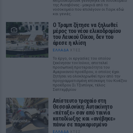
Μπρούκσμπανκ γεννήθηκε σε νοσοκομείο
της Λισαβόνας - μακριά από το
νοσοκομείο που επιλέγουν οι Γιορκ εδώ
και γενιές.
Ο Τραμπ ζήτησε να ξηλωθεί
μέρος του νέου ελικοδρομίου
του Λευκού Οίκου, δεν του
άρεσε η κλίση
ΕΛΛΆΔΑ
ΧΤΕΣ
Το έργο, οι εργασίες του οποίου
ξεκίνησαν τον Ιούνιο, αποτελεί
προσωπική προτεραιότητα του
Αμερικανού προέδρου, ο οποίος έχει
ζητήσει να ολοκληρωθεί πριν από την
προγραμματισμένη επίσκεψη του Κινέζου
προέδρου Σι Τζινπίνγκ, τέλος
Σεπτεμβρίου
Απίστευτο τροχαίο στη
Θεσσαλονίκη: Αυτοκίνητο
«πέταξε» σαν από ταινία
καταδίωξης και «ανέβηκε»
πάνω σε παρκαρισμένο
ΕΛΛΆΔΑ
ΧΤΕΣ