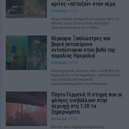
κριτές «πέταξαν» στον αέρα
ΕΛΛΆΔΑ
ΧΤΕΣ
Αγωνοδίκες εκσφενδονίστηκαν από τις
θέσεις τους όταν η δίνη «έπληξε»
απροειδοποίητα το στάδιο
Κέρκυρα: Ξαπλώστρες και
βαριά αντικείμενα
εντοπίστηκαν στον βυθό της
παραλίας Ημερολιά
ΕΛΛΆΔΑ
ΧΤΕΣ
Ανησυχητικές εικόνες από τον βυθό της
Ημερολιάς στην Κέρκυρα - ξαπλώστρες
και ογκώδη αντικείμενα
εγκαταλελειμμένα στη θάλασσα
Πόρτο Γερμενό: Η στιγμή που οι
φλόγες εισβάλλουν στην
περιοχή στη 1:20 τα
ξημερώματα
ΕΛΛΆΔΑ
ΧΤΕΣ
Βίντεο από κάμερα ασφαλείας