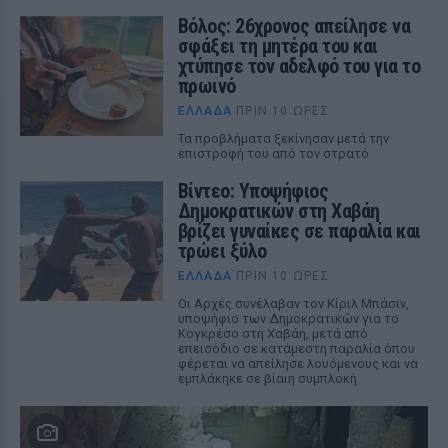
Βόλος: 26χρονος απείλησε να
σφάξει τη μητέρα του και
χτύπησε τον αδελφό του για το
πρωινό
ΕΛΛΆΔΑ
ΠΡΙΝ 10 ΏΡΕΣ
Τα προβλήματα ξεκίνησαν μετά την
επιστροφή του από τον στρατό
Βίντεο: Υποψήφιος
Δημοκρατικών στη Χαβάη
βρίζει γυναίκες σε παραλία και
τρώει ξύλο
ΕΛΛΆΔΑ
ΠΡΙΝ 10 ΏΡΕΣ
Οι Αρχές συνέλαβαν τον Κίριλ Μπάσιν,
υποψήφιο των Δημοκρατικών για το
Κογκρέσο στη Χαβάη, μετά από
επεισόδιο σε κατάμεστη παραλία όπου
φέρεται να απείλησε λουόμενους και να
εμπλάκηκε σε βίαιη συμπλοκή