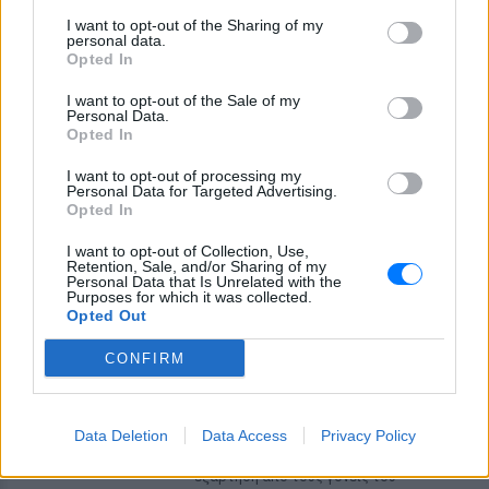
I want to opt-out of the Sharing of my
personal data.
Opted In
I want to opt-out of the Sale of my
Personal Data.
Opted In
I want to opt-out of processing my
ΔΕΙΤΕ ΕΠΙΣΗΣ
Personal Data for Targeted Advertising.
Opted In
ΣΤΗΝ ΙΔΙΑ ΚΑΤΗΓΟΡΙΑ
I want to opt-out of Collection, Use,
Retention, Sale, and/or Sharing of my
Personal Data that Is Unrelated with the
Μυστράς: «Δεν ήταν οικονομικό
Purposes for which it was collected.
Opted Out
το κίνητρο» υποστηρίζει ο
συνήγορος του 55χρονου που
CONFIRM
είχε τη σορό του πατέρα του σε
καταψύκτη
ΕΛΛΆΔΑ
ΠΡΙΝ 10 ΏΡΕΣ
Data Deletion
Data Access
Privacy Policy
Ο ίδιος δήλωσε ότι ο πελάτης του είχε
μια εξαιρετικά έντονη συναισθηματική
εξάρτηση από τους γονείς του