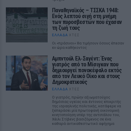
Παναθηναϊκός – ΤΣΣΚΑ 1948:
Ενός λεπτού σιγή στη μνήμη
των πυροσβεστών που έχασαν
τη ζωή τους
ΕΛΛΆΔΑ
ΧΤΕΣ
Οι «πράσινοι« θα τιμήσουν όσους έπεσαν
εν ώρα καθήκοντος
Αμπντούλ Ελ‑Σαγέντ: Ένας
γιατρός από το Μίσιγκαν που
δημιουργεί πονοκέφαλο εκτός
από τον Λευκό Οίκο και στους
Δημοκρατικούς
ΕΛΛΆΔΑ
ΧΤΕΣ
Ο γιατρός, πρώην αξιωματούχος
δημόσιας υγείας και έντονος επικριτής
της ισραηλινής πολιτικής, κατάφερε να
ξεπεράσει μία πρωτοφανή οικονομική
κινητοποίηση υπέρ της αντιπάλου του,
Χέιλι Στίβενς βασιζόμενος σε ένα
καθαρά αντικαθεστωτικό αφήγημα