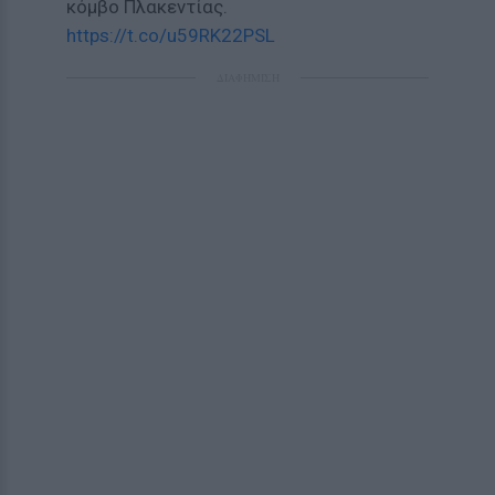
κόμβο Πλακεντίας.
https://t.co/u59RK22PSL
ΔΙΑΦΗΜΙΣΗ