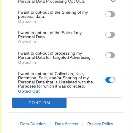
Personal Data Processing Opt Outs
I want to opt-out of the Sharing of my
personal data.
Opted In
I want to opt-out of the Sale of my
Personal Data.
Opted In
I want to opt-out of processing my
Personal Data for Targeted Advertising.
Opted In
I want to opt-out of Collection, Use,
Retention, Sale, and/or Sharing of my
Personal Data that Is Unrelated with the
Purposes for which it was collected.
Opted Out
Στο νησιωτικό χώρο το μέγιστο επιτρεπόμενο
ποσοστό κάλυψης εδάφους (φέρουσα ικανότητα)
CONFIRM
από αιολικούς σταθμούς δεν μπορεί να υπερβαίνει
το 4% της έκτασης ανά Δημοτική Ενότητα.
Data Deletion
Data Access
Privacy Policy
Σημειώνεται ότι στο νέο Χωροταξικό πλαίσιο δεν