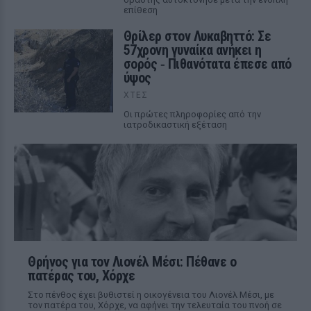
επίθεση
Θρίλερ στον Λυκαβηττό: Σε
57χρονη γυναίκα ανήκει η
σορός ‑ Πιθανότατα έπεσε από
ύψος
ΧΤΕΣ
Οι πρώτες πληροφορίες από την
ιατροδικαστική εξέταση
Θρήνος για τον Λιονέλ Μέσι: Πέθανε ο
πατέρας του, Χόρχε
Στο πένθος έχει βυθιστεί η οικογένεια του Λιονέλ Μέσι, με
τον πατέρα του, Χόρχε, να αφήνει την τελευταία του πνοή σε