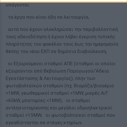
υπάγονται:
· τα έργα που είναι ήδη σε λειτουργία,
· αυτά που έχουν ολοκληρώσει την περιβαλλοντική
τους αδειοδότηση ή έχουν λάβει έγκριση τυπικής
πληρότητας του φακέλου τους έως την ημερομηνία
θέσης του νέου ΕΧΠ σε δημόσια διαβούλευση,
· οι Εξαιρούμενοι σταθμοί ΑΠΕ (σταθμοί οι οποίοι
εξαιρούνται από Βεβαίωση Παραγωγού/’Αδεια
Εγκατάστασης & Λειτουργίας), πλην των
φωτοβολταϊκών σταθμών (πχ. Βιομάζα/βιοαέριο
<1MW, γεωθερμικοί σταθμοί <1MW, μικρές Α/Γ
<60kW, μπαταρίες <1MW), · οι σταθμοί
αντλησιοταμίευσης και μεγάλοι υδροηλεκτρικοί
σταθμοί >15MW, · οι φωτοβολταϊκοί σταθμοί που
εγκαθίστανται σε στέγες κτηρίων.