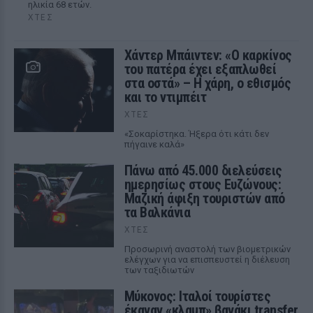
ηλικία 68 ετών.
ΧΤΕΣ
Χάντερ Μπάιντεν: «Ο καρκίνος
του πατέρα έχει εξαπλωθεί
στα οστά» – Η χάρη, ο εθισμός
και το ντιμπέιτ
ΧΤΕΣ
«Σοκαρίστηκα. Ήξερα ότι κάτι δεν
πήγαινε καλά»
Πάνω από 45.000 διελεύσεις
ημερησίως στους Ευζώνους:
Μαζική άφιξη τουριστών από
τα Βαλκάνια
ΧΤΕΣ
Προσωρινή αναστολή των βιομετρικών
ελέγχων για να επισπευστεί η διέλευση
των ταξιδιωτών
Μύκονος: Ιταλοί τουρίστες
έκαναν «κλαμπ» βανάκι transfer