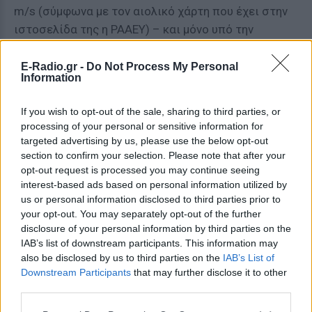
m/s (σύμφωνα με τον αιολικό χάρτη που έχει στην
ιστοσελίδα της η ΡΑΑΕΥ) – και μόνο υπό την
προϋπόθεση ότι δεν ισχύει κάποιος από τους
ανωτέρω (ειδικότερους) περιορισμούς, όπως
E-Radio.gr -
Do Not Process My Personal
Information
υψόμετρο άνω των 1.200 μέτρων, Ζώνες Ειδικής
Προστασίας (ΖΕΠ), Τοπία Ιδιαίτερου Φυσικού
If you wish to opt-out of the sale, sharing to third parties, or
Κάλλους, υγρότοποι Ραμσάρ κτλ., καθώς και
processing of your personal or sensitive information for
λαμβάνοντας υπόψη την υπολειπόμενη έκταση της
targeted advertising by us, please use the below opt-out
Δημοτικής Ενότητας, σύμφωνα τα στοιχεία της
section to confirm your selection. Please note that after your
opt-out request is processed you may continue seeing
ΡΑΑΕΥ.
interest-based ads based on personal information utilized by
us or personal information disclosed to third parties prior to
ΔΙΑΦΗΜΙΣΗ
your opt-out. You may separately opt-out of the further
disclosure of your personal information by third parties on the
IAB’s list of downstream participants. This information may
also be disclosed by us to third parties on the
IAB’s List of
Downstream Participants
that may further disclose it to other
third parties.