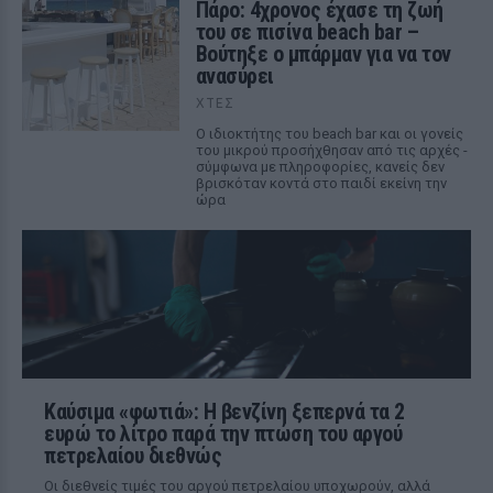
Πάρο: 4χρονος έχασε τη ζωή
του σε πισίνα beach bar –
Βούτηξε ο μπάρμαν για να τον
ανασύρει
ΧΤΕΣ
Ο ιδιοκτήτης του beach bar και οι γονείς
του μικρού προσήχθησαν από τις αρχές -
σύμφωνα με πληροφορίες, κανείς δεν
βρισκόταν κοντά στο παιδί εκείνη την
ώρα
Καύσιμα «φωτιά»: Η βενζίνη ξεπερνά τα 2
ευρώ το λίτρο παρά την πτώση του αργού
πετρελαίου διεθνώς
Οι διεθνείς τιμές του αργού πετρελαίου υποχωρούν, αλλά