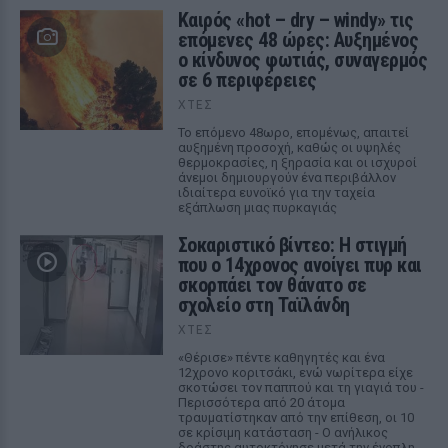
Καιρός «hot – dry – windy» τις
επόμενες 48 ώρες: Αυξημένος
ο κίνδυνος φωτιάς, συναγερμός
σε 6 περιφέρειες
ΧΤΕΣ
Το επόμενο 48ωρο, επομένως, απαιτεί
αυξημένη προσοχή, καθώς οι υψηλές
θερμοκρασίες, η ξηρασία και οι ισχυροί
άνεμοι δημιουργούν ένα περιβάλλον
ιδιαίτερα ευνοϊκό για την ταχεία
εξάπλωση μιας πυρκαγιάς
Σοκαριστικό βίντεο: Η στιγμή
που ο 14χρονος ανοίγει πυρ και
σκορπάει τον θάνατο σε
σχολείο στη Ταϊλάνδη
ΧΤΕΣ
«Θέρισε» πέντε καθηγητές και ένα
12χρονο κοριτσάκι, ενώ νωρίτερα είχε
σκοτώσει τον παππού και τη γιαγιά του -
Περισσότερα από 20 άτομα
τραυματίστηκαν από την επίθεση, οι 10
σε κρίσιμη κατάσταση - Ο ανήλικος
δράστης αυτοκτόνησε μετά την ένοπλη