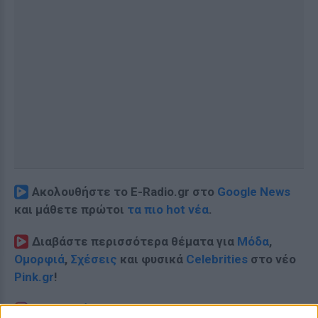
Ακολουθήστε το E-Radio.gr στο
Google News
και μάθετε πρώτοι
τα πιο hot νέα
.
Διαβάστε περισσότερα θέματα για
Μόδα
,
Ομορφιά
,
Σχέσεις
και φυσικά
Celebrities
στο νέο
Pink.gr
!
Ακολουθήστε το E-Radio.gr και στο Instagram