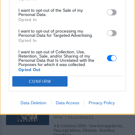
I want to opt-out of the Sale of my
Personal Data.
ΔΕΙΤΕ ΕΠΙΣΗΣ
Opted In
I want to opt-out of processing my
ΣΤΗΝ ΙΔΙΑ ΚΑΤΗΓΟΡΙΑ
Personal Data for Targeted Advertising.
Opted In
«Κάθε Τρίτη με τον Μόρι»: Η
I want to opt-out of Collection, Use,
μεγάλη θεατρική επιτυχία
Retention, Sale, and/or Sharing of my
επιστρέφει στο Θέατρο Ιλίσια
Personal Data that Is Unrelated with the
Purposes for which it was collected.
ΠΡΙΝ 7 ΕΒΔΟΜΆΔΕΣ
Opted Out
Ένα έργο των Jeffrey Hatcher & Mitch
Albom
CONFIRM
11ο Edessa Short Film Festival:
Η μαγεία του κινηματογράφου
Data Deletion
επιστρέφει στην πόλη των
Data Access
Privacy Policy
νερών
ΠΡΙΝ 7 ΕΒΔΟΜΆΔΕΣ
4 & 5 Ιουλίου 2026 - Cine Καταρράκτες,
Περιοχή Μύλοι, Έδεσσα - Είσοδος
Ελεύθερη