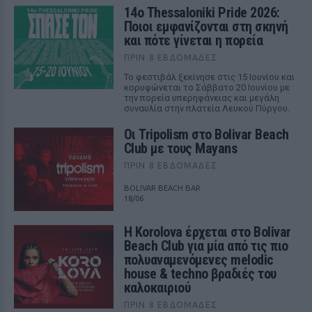
14ο Thessaloniki Pride 2026:
Ποιοι εμφανίζονται στη σκηνή
και πότε γίνεται η πορεία
ΠΡΙΝ 8 ΕΒΔΟΜΆΔΕΣ
Το φεστιβάλ ξεκίνησε στις 15 Ιουνίου και
κορυφώνεται το Σάββατο 20 Ιουνίου με
την πορεία υπερηφάνειας και μεγάλη
συναυλία στην πλατεία Λευκού Πύργου.
Οι Tripolism στο Bolivar Beach
Club με τους Mayans
ΠΡΙΝ 8 ΕΒΔΟΜΆΔΕΣ
BOLIVAR BEACH BAR
18/06
Η Korolova έρχεται στο Bolivar
Beach Club για μία από τις πιο
πολυαναμενόμενες melodic
house & techno βραδιές του
καλοκαιριού
ΠΡΙΝ 8 ΕΒΔΟΜΆΔΕΣ