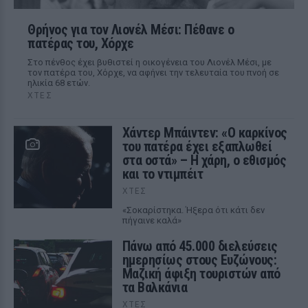
Θρήνος για τον Λιονέλ Μέσι: Πέθανε ο
πατέρας του, Χόρχε
Στο πένθος έχει βυθιστεί η οικογένεια του Λιονέλ Μέσι, με
τον πατέρα του, Χόρχε, να αφήνει την τελευταία του πνοή σε
ηλικία 68 ετών.
ΧΤΕΣ
Χάντερ Μπάιντεν: «Ο καρκίνος
του πατέρα έχει εξαπλωθεί
στα οστά» – Η χάρη, ο εθισμός
και το ντιμπέιτ
ΧΤΕΣ
«Σοκαρίστηκα. Ήξερα ότι κάτι δεν
πήγαινε καλά»
Πάνω από 45.000 διελεύσεις
ημερησίως στους Ευζώνους:
Μαζική άφιξη τουριστών από
τα Βαλκάνια
ΧΤΕΣ