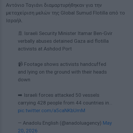
Αντόνιο Ταγιάνι διαμαρτυρήθηκαν για την
μεταχείριση μελών της Global Sumud Flotilla από το
Ισραήλ.
🚢 Israeli Security Minister Itamar Ben-Gvir
verbally abuses detained Gaza aid flotilla
activists at Ashdod Port
📹 Footage shows activists handcuffed
and lying on the ground with their heads
down
➡️ Israeli forces attacked 50 vessels
carrying 428 people from 44 countries in…
pic.twitter.com/a5caNKbUmM
— Anadolu English (@anadoluagency)
May
20, 2026