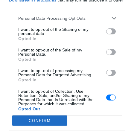
Downstream Participants
that may further disclose it to other
είναι η πρώτη φορά. Αναίρεσες τις τεράστιες,
third parties.
επαγγελματικές και επιτυχημένες προσπάθειες
Personal Data Processing Opt Outs
που κατέβαλαν τόσοι πολλοί άνθρωποι – από
στρατιώτες του IDF μέχρι το προσωπικό του
I want to opt-out of the Sharing of my
personal data.
Υπουργείου Εξωτερικών και πολλοί άλλοι»
Opted In
σημειώνει σύμφωνα με τους Times Of Israel. «Δεν
είσαι το πρόσωπο του Ισραήλ» προσθέτει
I want to opt-out of the Sale of my
Personal Data.
Opted In
[ΠΗΓΗ]
I want to opt-out of processing my
Personal Data for Targeted Advertising.
Opted In
ΔΙΑΦΗΜΙΣΗ
I want to opt-out of Collection, Use,
Retention, Sale, and/or Sharing of my
Personal Data that Is Unrelated with the
Purposes for which it was collected.
Opted Out
CONFIRM