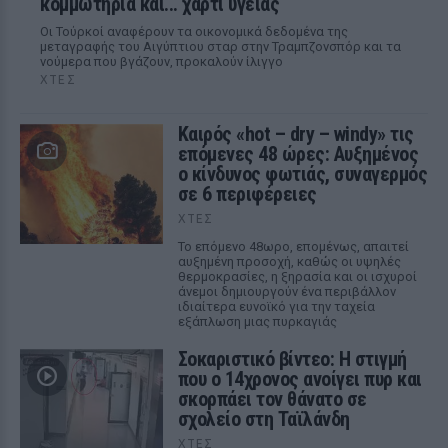
κομμωτήρια και... χαρτί υγείας
Οι Τούρκοί αναφέρουν τα οικονομικά δεδομένα της
μεταγραφής του Αιγύπτιου σταρ στην Τραμπζονσπόρ και τα
νούμερα που βγάζουν, προκαλούν ίλιγγο
ΧΤΕΣ
Καιρός «hot – dry – windy» τις
επόμενες 48 ώρες: Αυξημένος
ο κίνδυνος φωτιάς, συναγερμός
σε 6 περιφέρειες
ΧΤΕΣ
Το επόμενο 48ωρο, επομένως, απαιτεί
αυξημένη προσοχή, καθώς οι υψηλές
θερμοκρασίες, η ξηρασία και οι ισχυροί
άνεμοι δημιουργούν ένα περιβάλλον
ιδιαίτερα ευνοϊκό για την ταχεία
εξάπλωση μιας πυρκαγιάς
Σοκαριστικό βίντεο: Η στιγμή
που ο 14χρονος ανοίγει πυρ και
σκορπάει τον θάνατο σε
σχολείο στη Ταϊλάνδη
ΧΤΕΣ