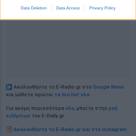
Data Deletion
Data Access
Privacy Policy
Ακολουθήστε το E-Radio.gr στο
Google News
και μάθετε πρώτοι
τα πιο hot νέα
.
Για ακόμη περισσότερα
νέα
, μπείτε στην
ροή
ειδήσεων
του E-Daily.gr
Ακολουθήστε το E-Radio.gr και στο Instagram