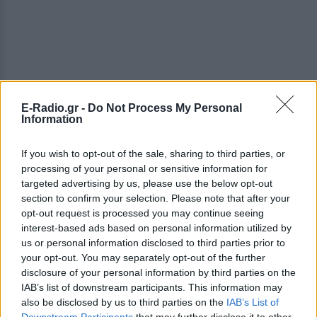
E-Radio.gr -
Do Not Process My Personal
Information
If you wish to opt-out of the sale, sharing to third parties, or
— איתמר בן גביר (@itamarbengvir)
May 20,
processing of your personal or sensitive information for
2026
targeted advertising by us, please use the below opt-out
section to confirm your selection. Please note that after your
«Εμφύλιος» στο Ισραήλ για το βίντεο
opt-out request is processed you may continue seeing
interest-based ads based on personal information utilized by
Ο υπουργός Εξωτερικών του Ισραήλ Γκιντεόν Σαάρ
us or personal information disclosed to third parties prior to
αντέδρασε με σκληρό τρόπο εναντίον του υπουργού
your opt-out. You may separately opt-out of the further
Εθνικής Ασφάλειας Ιταμάρ Μπεν Γκβίρ, λέγοντας:
disclosure of your personal information by third parties on the
«Προκάλεσες εν γνώσει σου ζημιά στο κράτος μας
IAB’s list of downstream participants. This information may
also be disclosed by us to third parties on the
IAB’s List of
με αυτή την επαίσχυντη συμπεριφορά – και δεν