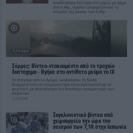
αναδείχθηκε δεύτερη στο μήκος με άλμα
στα 6,44μ., σχεδόν ισοφαρίζοντας το
ατομικό της ρεκόρ των 6,45μ.
ΕΛΛΆΔΑ
Σέρρες: Βίντεο‑ντοκουμέντο από το τροχαίο
δυστύχημα ‑ Βγήκε στο αντίθετο ρεύμα το ΙΧ
Το ΙΧ βγήκε από το δρόμο, «καβάλησε» τη διπλή
διαχωριστική και συγκρούστηκε πλαγιομετωπικά με το
φορτηγό, με αποτέλεσμα τον θανάσιμο τραυματισμό των
επιβατών
ΣΉΜΕΡΑ
Συγκλονιστικό βίντεο από
χειρουργείο την ώρα του
σεισμού των 7,1R στην Ιαπωνία