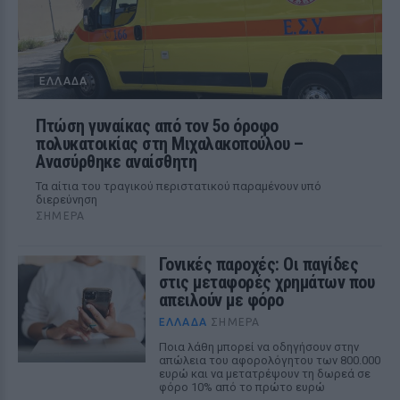
ΕΛΛΆΔΑ
Πτώση γυναίκας από τον 5ο όροφο
πολυκατοικίας στη Μιχαλακοπούλου –
Ανασύρθηκε αναίσθητη
Τα αίτια του τραγικού περιστατικού παραμένουν υπό
διερεύνηση
ΣΉΜΕΡΑ
Γονικές παροχές: Οι παγίδες
στις μεταφορές χρημάτων που
απειλούν με φόρο
ΕΛΛΆΔΑ
ΣΉΜΕΡΑ
Ποια λάθη μπορεί να οδηγήσουν στην
απώλεια του αφορολόγητου των 800.000
ευρώ και να μετατρέψουν τη δωρεά σε
φόρο 10% από το πρώτο ευρώ