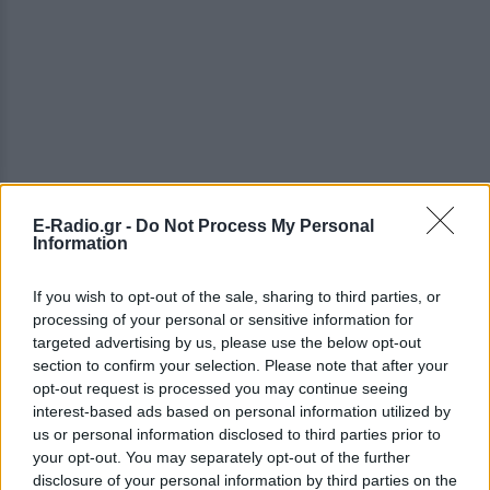
E-Radio.gr -
Do Not Process My Personal
Information
Ο ίδιος έδωσε αντιφατικές εκδοχές για τα
γεγονότα σε δύο τηλεφωνικές κλήσεις προς τις
If you wish to opt-out of the sale, sharing to third parties, or
υπηρεσίες διάσωσης, αλλά και σε δήλωσή του στην
processing of your personal or sensitive information for
αστυνομία. Σε τέσσερις προσομοιώσεις που
targeted advertising by us, please use the below opt-out
πραγματοποίησε η αστυνομία, διαπιστώθηκε ότι το
section to confirm your selection. Please note that after your
opt-out request is processed you may continue seeing
αποτύπωμα στο σημείο και ο τρόπος που έπεσε το
interest-based ads based on personal information utilized by
σώμα δεν ήταν συμβατά με τυχαία πτώση.
us or personal information disclosed to third parties prior to
your opt-out. You may separately opt-out of the further
Ο Τζόναθαν Άντιτς είχε δηλώσει στην αστυνομία
disclosure of your personal information by third parties on the