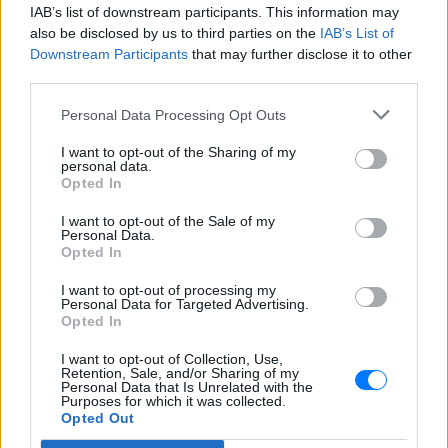
ότι ο πατέρας του είχε σταματήσει για να τραβήξει
IAB’s list of downstream participants. This information may
φωτογραφίες στο σημείο της πτώσης. Ωστόσο,
also be disclosed by us to third parties on the
IAB’s List of
Downstream Participants
that may further disclose it to other
όταν εξετάστηκε το πτώμα, το τηλέφωνό του
third parties.
βρέθηκε στην τσέπη του και τα δεδομένα έδειξαν
ότι είχε χρησιμοποιηθεί μόνο για φωτογραφίες
Personal Data Processing Opt Outs
στην αρχή της πεζοπορίας, σύμφωνα με το έγγραφο.
I want to opt-out of the Sharing of my
personal data.
Η αλλαγή τηλεφώνου και η ύποπτη
Opted In
σύμπτωση
I want to opt-out of the Sale of my
Personal Data.
Ο Τζόναθαν Άντιτς άλλαξε επίσης το κινητό του
Opted In
τηλέφωνο, χάνοντας όλα τα δεδομένα του,
I want to opt-out of processing my
ισχυριζόμενος ότι του είχε κλαπεί κατά τη διάρκεια
Personal Data for Targeted Advertising.
Opted In
τριήμερης επίσκεψης στο
Κίτο
του
Ισημερινού
τον
Μάρτιο του 2025
. Η απώλεια του τηλεφώνου
I want to opt-out of Collection, Use,
Retention, Sale, and/or Sharing of my
συνέπεσε χρονικά με δημοσιεύματα που ανέφεραν
Personal Data that Is Unrelated with the
Purposes for which it was collected.
ότι η υπόθεση είχε επαναδρομολογηθεί, όπως
Opted Out
επεσήμανε η δικαστής.