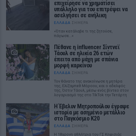
επιχείρησε να χρηματίσει
υπάλληλο για του επιτρέψει να
ασελγήσει σε ανήλικη
ΕΛΛΆΔΑ
ΣΉΜΕΡΑ
«Όταν κατάλαβε τι της ζητούσε,
πάγωσε...»
Πέθανε η influencer Σίντνεϊ
Τάουλ σε ηλικία 26 ετών
έπειτα από μάχη με σπάνια
μορφή καρκίνου
ΕΛΛΆΔΑ
ΣΉΜΕΡΑ
Τον θάνατο της ανακοίνωσε η μητέρα
της, Ελίζαμπεθ Μόροου, και ο αδελφός
της, Όστιν Τάουλ, μέσω ενός βίντεο στον
λογαριασμό της στο TikTok την Τετάρτη
Η Έβελυν Μητροπούλου έγραψε
ιστορία με ασημένιο μετάλλιο
στο Παγκόσμιο Κ20
ΕΛΛΆΔΑ
ΣΉΜΕΡΑ
Η 18χρονη αθλήτρια του ΓΣ Κηφισιάς