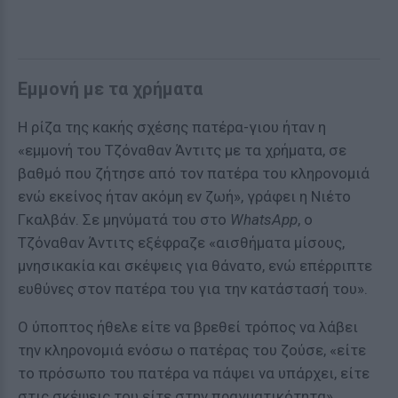
Εμμονή με τα χρήματα
Η ρίζα της κακής σχέσης πατέρα-γιου ήταν η
«εμμονή του Τζόναθαν Άντιτς με τα χρήματα, σε
βαθμό που ζήτησε από τον πατέρα του κληρονομιά
ενώ εκείνος ήταν ακόμη εν ζωή», γράφει η Νιέτο
Γκαλβάν. Σε μηνύματά του στο
WhatsApp
, ο
Τζόναθαν Άντιτς εξέφραζε «αισθήματα μίσους,
μνησικακία και σκέψεις για θάνατο, ενώ επέρριπτε
ευθύνες στον πατέρα του για την κατάστασή του».
Ο ύποπτος ήθελε είτε να βρεθεί τρόπος να λάβει
την κληρονομιά ενόσω ο πατέρας του ζούσε, «είτε
το πρόσωπο του πατέρα να πάψει να υπάρχει, είτε
στις σκέψεις του είτε στην πραγματικότητα»,