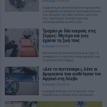
ΕΛΛΆΔΑ
ΣΉΜΕΡΑ
Σύμφωνα με ιαπωνικά μέσα ενημέρωσης,
η επέμβαση διακόπηκε προσωρινά λόγω
του σεισμού της 28ης Ιουλίου, ωστόσο
λίγο αργότερα συνεχίστηκε και
ολοκληρώθηκε με επιτυχία
Τροχαίο με δύο νεκρούς στις
Σέρρες: Μητέρα και γιος
έχασαν τη ζωή τους
ΕΛΛΆΔΑ
ΣΉΜΕΡΑ
Μετωπική σύγκρουση ΙΧ με φορτηγό: Τι
αναφέρουν οι πρώτες πληροφορίες για
το φονικό δυστύχημα
«Δεν το πιστεύουμε», λένε οι
Αμερικανοί που υιοθέτησαν τον
Αφγανό στη Λέσβο
ΕΛΛΆΔΑ
ΣΉΜΕΡΑ
Η αρχική εκδοχή για το φονικό στην
Κυψέλη και η σιωπή στην απολογία