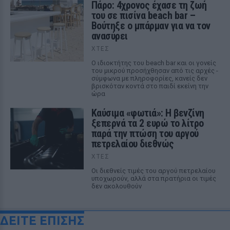
Πάρο: 4χρονος έχασε τη ζωή
του σε πισίνα beach bar –
Βούτηξε ο μπάρμαν για να τον
ανασύρει
ΧΤΕΣ
Ο ιδιοκτήτης του beach bar και οι γονείς
του μικρού προσήχθησαν από τις αρχές -
σύμφωνα με πληροφορίες, κανείς δεν
βρισκόταν κοντά στο παιδί εκείνη την
ώρα
Καύσιμα «φωτιά»: Η βενζίνη
ξεπερνά τα 2 ευρώ το λίτρο
παρά την πτώση του αργού
πετρελαίου διεθνώς
ΧΤΕΣ
Οι διεθνείς τιμές του αργού πετρελαίου
υποχωρούν, αλλά στα πρατήρια οι τιμές
δεν ακολουθούν
ΔΕΙΤΕ ΕΠΙΣΗΣ