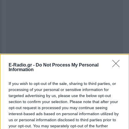
E-Radio.gr -
Do Not Process My Personal
Information
Ακολουθήστε το E-Radio.gr στο
Google News
και μάθετε πρώτοι
τα πιο hot νέα
.
If you wish to opt-out of the sale, sharing to third parties, or
processing of your personal or sensitive information for
targeted advertising by us, please use the below opt-out
Για ακόμη περισσότερα
νέα
, μπείτε στην
ροή
section to confirm your selection. Please note that after your
ειδήσεων
του E-Daily.gr
opt-out request is processed you may continue seeing
interest-based ads based on personal information utilized by
Ακολουθήστε το E-Radio.gr και στο Instagram
us or personal information disclosed to third parties prior to
your opt-out. You may separately opt-out of the further
ΔΙΑΦΗΜΙΣΗ