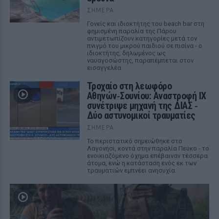
ΣΉΜΕΡΑ
Γονείς και ιδιοκτήτης του beach bar στη
φημισμένη παραλία της Πάρου
αντιμετωπίζουν κατηγορίες μετά τον
πνιγμό του μικρού παιδιού σε πισίνα - ο
ιδιοκτήτης, δηλωμένος ως
ναυαγοσώστης, παραπέμπεται στον
εισαγγελέα
Τροχαίο στη λεωφόρο
Αθηνών‑Σουνίου: Αναστροφή ΙΧ
συνέτριψε μηχανή της ΔΙΑΣ ‑
Δύο αστυνομικοί τραυματίες
ΣΉΜΕΡΑ
Το περιστατικό σημειώθηκε στο
Λαγονήσι, κοντά στην παραλία Πεύκο - το
ενοικιαζόμενο όχημα επέβαιναν τέσσερα
άτομα, ενώ η κατάσταση ενός εκ των
τραυματιών εμπνέει ανησυχία.