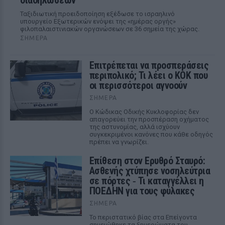
διαδηλώσεων
Ταξιδιωτική προειδοποίηση εξέδωσε το ισραηλινό
υπουργείο Εξωτερικών ενόψει της «ημέρας οργής»
φιλοπαλαιστινιακών οργανώσεων σε 36 σημεία της χώρας.
ΣΉΜΕΡΑ
Επιτρέπεται να προσπεράσεις
περιπολικό; Τι λέει ο ΚΟΚ που
οι περισσότεροι αγνοούν
ΣΉΜΕΡΑ
Ο Κώδικας Οδικής Κυκλοφορίας δεν
απαγορεύει την προσπέραση οχήματος
της αστυνομίας, αλλά ισχύουν
συγκεκριμένοι κανόνες που κάθε οδηγός
πρέπει να γνωρίζει.
Επίθεση στον Ερυθρό Σταυρό:
Ασθενής χτύπησε νοσηλεύτρια
σε πόρτες ‑ Τι καταγγέλλει η
ΠΟΕΔΗΝ για τους φύλακες
ΣΉΜΕΡΑ
Το περιστατικό βίας στα Επείγοντα
σημειώθηκε τα ξημερώματα του