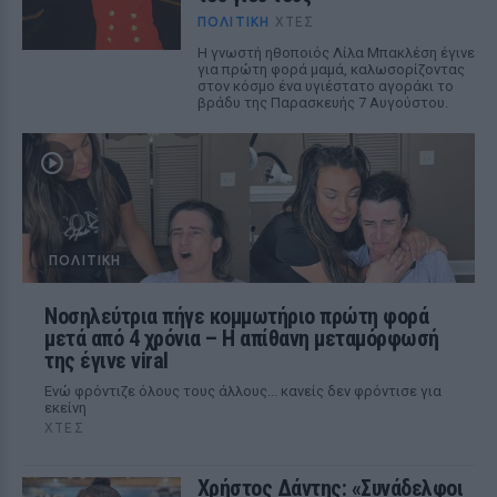
ΠΟΛΙΤΙΚΉ
ΧΤΕΣ
Η γνωστή ηθοποιός Λίλα Μπακλέση έγινε
για πρώτη φορά μαμά, καλωσορίζοντας
στον κόσμο ένα υγιέστατο αγοράκι το
βράδυ της Παρασκευής 7 Αυγούστου.
ΠΟΛΙΤΙΚΉ
Νοσηλεύτρια πήγε κομμωτήριο πρώτη φορά
μετά από 4 χρόνια – Η απίθανη μεταμόρφωσή
της έγινε viral
Ενώ φρόντιζε όλους τους άλλους... κανείς δεν φρόντισε για
εκείνη
ΧΤΕΣ
Χρήστος Δάντης: «Συνάδελφοι