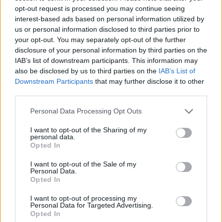
ΠΡΙΝ 12 ΕΒΔΟΜΆΔΕΣ
opt-out request is processed you may continue seeing
interest-based ads based on personal information utilized by
Η Κατερίνα Μουτσάτσου στο
us or personal information disclosed to third parties prior to
κόμμα της Καρυστιανού:
your opt-out. You may separately opt-out of the further
«Προετοιμαζόμουν 12 χρόνια»
disclosure of your personal information by third parties on the
‑ Υποψήφια με το ΕΠΑΜ
IAB’s list of downstream participants. This information may
also be disclosed by us to third parties on the
IAB’s List of
ΠΟΛΙΤΙΚΉ
ΠΡΙΝ 11 ΕΒΔΟΜΆΔΕΣ
Downstream Participants
that may further disclose it to other
third parties.
ΔΙΑΦΗΜΙΣΗ
Personal Data Processing Opt Outs
I want to opt-out of the Sharing of my
personal data.
Opted In
I want to opt-out of the Sale of my
Personal Data.
Opted In
I want to opt-out of processing my
Personal Data for Targeted Advertising.
Opted In