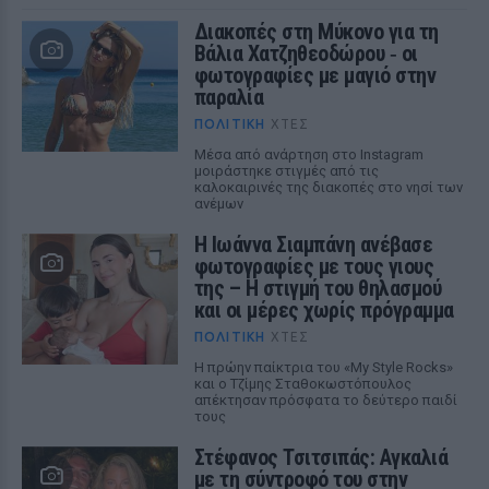
Διακοπές στη Μύκονο για τη
Βάλια Χατζηθεοδώρου ‑ οι
φωτογραφίες με μαγιό στην
παραλία
ΠΟΛΙΤΙΚΉ
ΧΤΕΣ
Μέσα από ανάρτηση στο Instagram
μοιράστηκε στιγμές από τις
καλοκαιρινές της διακοπές στο νησί των
ανέμων
H Ιωάννα Σιαμπάνη ανέβασε
φωτογραφίες με τους γιους
της – Η στιγμή του θηλασμού
και οι μέρες χωρίς πρόγραμμα
ΠΟΛΙΤΙΚΉ
ΧΤΕΣ
Η πρώην παίκτρια του «My Style Rocks»
και ο Τζίμης Σταθοκωστόπουλος
απέκτησαν πρόσφατα το δεύτερο παιδί
τους
Στέφανος Τσιτσιπάς: Αγκαλιά
με τη σύντροφό του στην