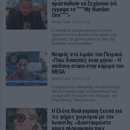
προσπαθούν να ξεχάσουν ότι
έγραψα το """"My Number
One""""»
ΠΟΛΙΤΙΚΉ
ΠΡΟΧΤΈΣ
Ο συνθέτης μίλησε ανοιχτά για την
αχαριστία που βιώνει στον χώρο της
μουσικής, 22 χρόνια μετά τη νίκη της
Ελλάδας στη Eurovision.
Νεαρός στο λιμάνι του Πειραιά:
«Πάω διακοπές έναν μήνα» ‑ Η
απίθανη ατάκα στην κάμερα του
MEGA
ΠΟΛΙΤΙΚΉ
ΠΡΟΧΤΈΣ
Η κάμερα της εκπομπής «Κοινωνία Ώρα
MEGA» κατέγραψε τη διασκεδαστική
στιγμή από το λιμάνι του Πειραιά, την
Παρασκευή 7 Αυγούστου.
Η Ελένη Βουλγαράκη ξεσπά για
τις φήμες χωρισμού με τον
Ιωαννίδη: «Διασταυρώστε
καμία πληροφορία πριν