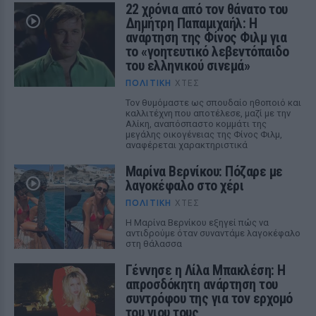
22 χρόνια από τον θάνατο του
Δημήτρη Παπαμιχαήλ: Η
ανάρτηση της Φίνος Φιλμ για
το «γοητευτικό λεβεντόπαιδο
του ελληνικού σινεμά»
ΠΟΛΙΤΙΚΉ
ΧΤΕΣ
Τον θυμόμαστε ως σπουδαίο ηθοποιό και
καλλιτέχνη που αποτέλεσε, μαζί με την
Αλίκη, αναπόσπαστο κομμάτι της
μεγάλης οικογένειας της Φίνος Φιλμ,
αναφέρεται χαρακτηριστικά
Μαρίνα Βερνίκου: Πόζαρε με
λαγοκέφαλο στο χέρι
ΠΟΛΙΤΙΚΉ
ΧΤΕΣ
Η Μαρίνα Βερνίκου εξηγεί πώς να
αντιδρούμε όταν συναντάμε λαγοκέφαλο
στη θάλασσα
Γέννησε η Λίλα Μπακλέση: Η
απροσδόκητη ανάρτηση του
συντρόφου της για τον ερχομό
του γιου τους