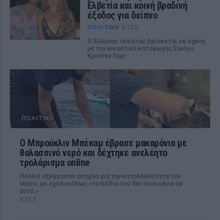
Ελβετία και κοινή βραδινή
έξοδος για δείπνο
ΠΟΛΙΤΙΚΉ
ΧΤΕΣ
Ο Έλληνας τενίστας βρίσκεται σε σχέση
με την εικαστικό καταγωγής Σικάγο,
Κρίστεν Τομς
ΠΟΛΙΤΙΚΉ
Ο Μπρούκλιν Μπέκαμ έβρασε μακαρόνια με
θαλασσινό νερό και δέχτηκε ανελέητο
τρολάρισμα online
Πολλοί εξέφρασαν απορία για την καταλληλότητα του
νερού, με σχόλια όπως «τα πόδια του δεν ήταν μέσα σε
αυτό;»
ΧΤΕΣ