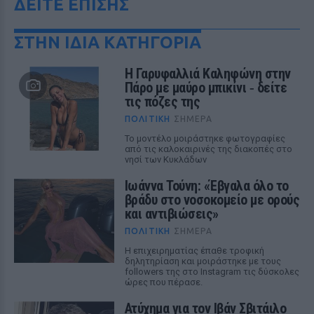
ΔΕΙΤΕ ΕΠΙΣΗΣ
ΣΤΗΝ ΙΔΙΑ ΚΑΤΗΓΟΡΙΑ
Η Γαρυφαλλιά Καληφώνη στην
Πάρο με μαύρο μπικίνι ‑ δείτε
τις πόζες της
ΠΟΛΙΤΙΚΉ
ΣΉΜΕΡΑ
Το μοντέλο μοιράστηκε φωτογραφίες
από τις καλοκαιρινές της διακοπές στο
νησί των Κυκλάδων
Ιωάννα Τούνη: «Έβγαλα όλο το
βράδυ στο νοσοκομείο με ορούς
και αντιβιώσεις»
ΠΟΛΙΤΙΚΉ
ΣΉΜΕΡΑ
Η επιχειρηματίας έπαθε τροφική
δηλητηρίαση και μοιράστηκε με τους
followers της στο Instagram τις δύσκολες
ώρες που πέρασε.
Ατύχημα για τον Ιβάν Σβιτάιλο