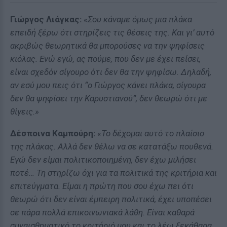
Γιώργος Λιάγκας:
«Σου κάναμε όμως μια πλάκα
επειδή ξέρω ότι στηρίζεις τις θέσεις της. Και γι’ αυτό
ακριβώς θεωρητικά θα μπορούσες να την ψηφίσεις
κιόλας. Ενώ εγώ, ας πούμε, που δεν με έχει πείσει,
είναι σχεδόν σίγουρο ότι δεν θα την ψηφίσω. Δηλαδή,
αν εσύ μου πεις ότι “ο Γιώργος κάνει πλάκα, σίγουρα
δεν θα ψηφίσει την Καρυστιανού”, δεν θεωρώ ότι με
θίγεις.»
Δέσποινα Καμπούρη:
«Το δέχομαι αυτό το πλαίσιο
της πλάκας. Αλλά δεν θέλω να σε κατατάξω πουθενά.
Εγώ δεν είμαι πολιτικοποιημένη, δεν έχω μιλήσει
ποτέ… Τη στηρίζω όχι για τα πολιτικά της κριτήρια και
επιτεύγματα. Είμαι η πρώτη που σου έχω πει ότι
θεωρώ ότι δεν είναι έμπειρη πολιτικά, έχει υποπέσει
σε πάρα πολλά επικοινωνιακά λάθη. Είναι καθαρά
συναισθηματικό το κριτήριό μου και το λέω ξεκάθαρα.