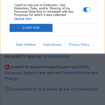
I want to opt-out of Collection, Use,
Retention, Sale, and/or Sharing of my
Personal Data that Is Unrelated with the
Purposes for which it was collected.
Opted Out
CONFIRM
Data Deletion
Data Access
Privacy Policy
Ακολουθήστε το E-Radio.gr στο
Google News
και μάθετε πρώτοι
τα πιο hot νέα
.
Διαβάστε περισσότερα θέματα για
Μόδα
,
Ομορφιά
,
Σχέσεις
και φυσικά
Celebrities
στο νέο
Pink.gr
!
Ακολουθήστε το E-Radio.gr και στο Instagram
ΔΙΑΦΗΜΙΣΗ