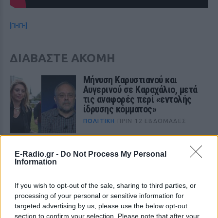
[ΠΗΓΗ]
ΔΙΑΒΑΣΤΕ ΑΚΟΜΗ
Μήνυση Καρυστιανού και
Αυγερινού σε Καραχάλιο, μετά
τις αναφορές περί «εντολής
ίδρυσης κόμματος»
ΠΟΛΙΤΙΚΉ
ΠΡΙΝ 12 ΕΒΔΟΜΆΔΕΣ
Γιώργος Λιάγκας για το
E-Radio.gr -
Do Not Process My Personal
τηλεοπτικό του μέλλον:
Information
«Ακόμα κι αν σταματήσω που
είναι πιθανό, δε θα βγω ποτέ
If you wish to opt-out of the sale, sharing to third parties, or
να πω γιατί σταμάτησα»
processing of your personal or sensitive information for
ΕΛΛΗΝΙΚΉ ΤΗΛΕΌΡΑΣΗ
targeted advertising by us, please use the below opt-out
section to confirm your selection. Please note that after your