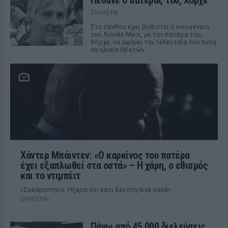
Πέθανε ο πατέρας του, Χόρχε
ΣΉΜΕΡΑ
Στο πένθος έχει βυθιστεί η οικογένεια
του Λιονέλ Μέσι, με τον πατέρα του,
Χόρχε, να αφήνει την τελευταία του πνοή
σε ηλικία 68 ετών.
Χάντερ Μπάιντεν: «Ο καρκίνος του πατέρα
έχει εξαπλωθεί στα οστά» – Η χάρη, ο εθισμός
και το ντιμπέιτ
«Σοκαρίστηκα. Ήξερα ότι κάτι δεν πήγαινε καλά»
ΣΉΜΕΡΑ
Πάνω από 45.000 διελεύσεις