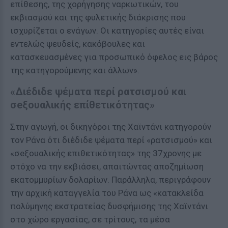
επίθεσης, της χορήγησης ναρκωτικών, του
εκβιασμού και της φυλετικής διάκρισης που
ισχυρίζεται ο ενάγων. Οι κατηγορίες αυτές είναι
εντελώς ψευδείς, κακόβουλες και
κατασκευασμένες για προσωπικό όφελος εις βάρος
της κατηγορούμενης και άλλων».
«Διέδιδε ψέματα περί ρατσισμού και
σeξουαλικής επίθετικότητας»
Στην αγωγή, οι δικηγόροι της Χαϊντάνι κατηγορούν
τον Ράνα ότι διέδιδε ψέματα περί «ρατσισμού» και
«σeξουαλικής επιθετικότητας» της 37χρονης με
στόχο να την εκβιάσει, απαιτώντας αποζημίωση
εκατομμυρίων δολαρίων. Παράλληλα, περιγράφουν
την αρχική καταγγελία του Ράνα ως «κατακλείδα
πολύμηνης εκστρατείας δυσφήμισης της Χαϊντάνι
στο χώρο εργασίας, σε τρίτους, τα μέσα