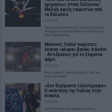
ημερησίως στους Ευζώνους:
Μαζική άφιξη τουριστών από
τα Βαλκάνια
ΣΉΜΕΡΑ
Προσωρινή αναστολή των βιομετρικών
ελέγχων για να επισπευστεί η διέλευση
των ταξιδιωτών
Μύκονος: Ιταλοί τουρίστες
έκαναν «κλαμπ» βανάκι transfer
‑ Αντιδράσεις για το ξέφρενο
πάρτι
ΣΉΜΕΡΑ
Χοροί, φωνές, φωτογραφίες: Λες και
ήταν σε κλαμπ
«Δεν δεχόμαστε τελεσίγραφα»:
Η απάντηση της Ιταλίας στην
Ισπανία
ΣΉΜΕΡΑ
Αμετάπειστη παραμένει η ιταλική