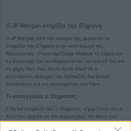
Η JP Morgan στηρίζει την 37χρονη
Η JP Morgan, από την πλευρά της, φαίνεται να
στηρίζει την 37χρονη στην αντί-αγωγή της,
δηλώνοντας: «Υποστηρίζουμε πλήρως τη Λόρνα και
το δικαίωμά της να υπερασπιστεί τον εαυτό της και
τη φήμη της», ενώ όπως έγινε γνωστό, ο
εσωτερικός έλεγχος της τράπεζας δεν βρήκε
αποδείξεις για τις καταγγελίες του Ράνα.
Τι κατήγγειλε ο 35χρονος
Στην καταγγελία του, ο 35χρονος ισχυρίζεται ότι η
Χαϊντάνι άρχισε να τον παρενοχλεί τον Μάιο του
2024, με περιστατικά που περιλάμβαναν