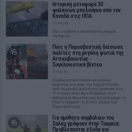
Ιστορική μεταφορά 30
φαλαινών μπελούγκα από τον
Καναδά στις ΗΠΑ
ΣΉΜΕΡΑ
Πώς στήθηκε η αεροπορική γέφυρα
σωτηρίας
Πώς η Πυροσβεστική διέσωσε
πολίτες στη μεγάλη φωτιά της
Αττικοβοιωτίας ‑
Συγκλονιστικά βίντεο
ΣΉΜΕΡΑ
Συγκλονιστικά πλάνα και εικόνες
έρχονται στο φως της δημοσιότητας
από τη μεγάλη φωτιά που ξέσπασε στις
31 Ιουλίου στον Αγιο Βασίλειο, στον
Κιθαιρώνα Βοιωτίας και έφτασε μέχρι το
Πόρτο Γερμενό - Ο διττός ρόλος της
Πυροσβεστικής
Για αμύθητο συμβόλαιο του
Σαλάχ γράφουν στην Τουρκία:
Προβλέπονται έξοδα για