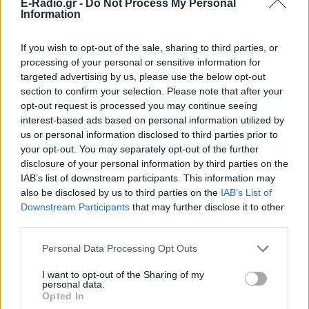
προσβολές, σeξουαλικές προτάσεις και απειλές για
E-Radio.gr -
Do Not Process My Personal
Information
καταστροφή της καριέρας του, ακόμη και με
προσβλητικά σχόλια για την καταγωγή του.
If you wish to opt-out of the sale, sharing to third parties, or
processing of your personal or sensitive information for
Η αγωγή περιλαμβάνει επίσης καταθέσεις
targeted advertising by us, please use the below opt-out
μαρτύρων που επιβεβαιώνουν περιστατικά, όπως η
section to confirm your selection. Please note that after your
Χαϊντάνι να τον ξυπνάει τη νύχτα, γυμνή, και να τον
opt-out request is processed you may continue seeing
προσκαλεί με προτάσεις σeξουαλικού χαρακτήρα,
interest-based ads based on personal information utilized by
us or personal information disclosed to third parties prior to
τις οποίες εκείνος αρνούνταν. Σε δική του
your opt-out. You may separately opt-out of the further
περιγραφή, ο Ράνα αναφέρει πως κάποια στιγμή η
disclosure of your personal information by third parties on the
Χαϊντάνι έβγαλε μπροστά του το πουκάμισό της,
IAB’s list of downstream participants. This information may
χάιδεψε το στήθος και του είπε: «Στοιχηματίζω ότι
also be disclosed by us to third parties on the
IAB’s List of
Downstream Participants
that may further disclose it to other
η μικρή, Ασιάτισσα γυναίκα σου δεν έχει τέτοια
third parties.
«κανόνια»», προσθέτοντας πως τον πίεζε να
υποταχθεί «για να μην του κόψει τα μπόνους».
Personal Data Processing Opt Outs
I want to opt-out of the Sharing of my
Ο Ράνα διεκδικεί αποζημίωση για χαμένα έσοδα,
personal data.
συναισθηματική βλάβη, δυσφήμιση και ποινικές
Opted In