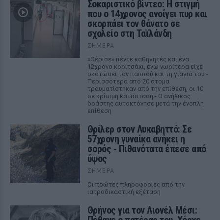
Σοκαριστικό βίντεο: Η στιγμή
που ο 14χρονος ανοίγει πυρ και
σκορπάει τον θάνατο σε
σχολείο στη Ταϊλάνδη
ΣΉΜΕΡΑ
«Θέρισε» πέντε καθηγητές και ένα
12χρονο κοριτσάκι, ενώ νωρίτερα είχε
σκοτώσει τον παππού και τη γιαγιά του -
Περισσότερα από 20 άτομα
τραυματίστηκαν από την επίθεση, οι 10
σε κρίσιμη κατάσταση - Ο ανήλικος
δράστης αυτοκτόνησε μετά την ένοπλη
επίθεση
Θρίλερ στον Λυκαβηττό: Σε
57χρονη γυναίκα ανήκει η
σορός ‑ Πιθανότατα έπεσε από
ύψος
ΣΉΜΕΡΑ
Οι πρώτες πληροφορίες από την
ιατροδικαστική εξέταση
Θρήνος για τον Λιονέλ Μέσι: