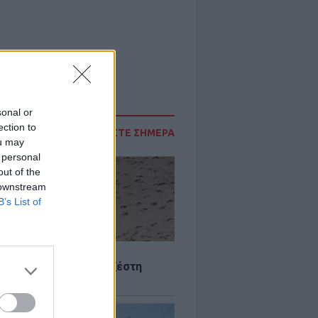
sonal or
ection to
ΔΙΑΒΑΣΤΕ ΣΗΜΕΡΑ
ou may
 personal
out of the
 downstream
B’s List of
Σ
 Πού θα «χτυπήσει» η ζέστη