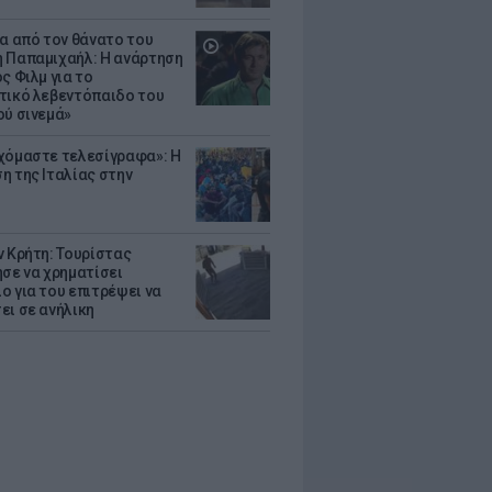
ια από τον θάνατο του
 Παπαμιχαήλ: Η ανάρτηση
ς Φιλμ για το
τικό λεβεντόπαιδο του
ού σινεμά»
χόμαστε τελεσίγραφα»: Η
η της Ιταλίας στην
ν Κρήτη: Τουρίστας
ησε να χρηματίσει
ο για του επιτρέψει να
ει σε ανήλικη