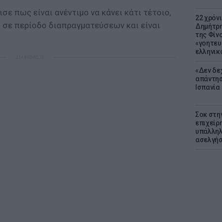
ε πως είναι ανέντιμο να κάνει κάτι τέτοιο,
22 χρόν
ι σε περίοδο διαπραγματεύσεων και είναι
Δημήτρη
της Φίνο
«γοητευ
ελληνικ
ΔΙΑΦΗΜΙΣΗ
«Δεν δε
απάντησ
Ισπανία
Σοκ στη
επιχείρ
υπάλληλ
ασελγήσ