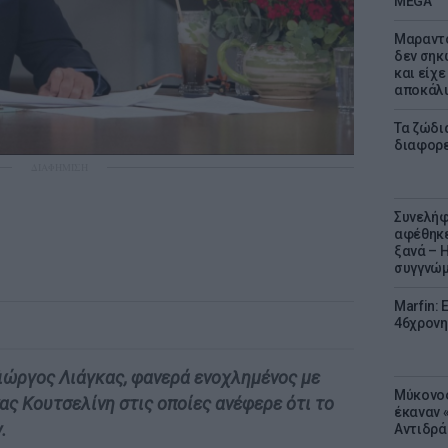
MEGA
Μαραντό
δεν σηκ
και είχε
αποκάλυ
Τα ζώδια
διαφορ
ΔΙΑΦΗΜΙΣΗ
Συνελήφ
αφέθηκε
ξανά – 
συγγνώ
Marfin: 
46χρονη
Γιώργος Λιάγκας, φανερά ενοχλημένος με
Μύκονος
ς Κουτσελίνη στις οποίες ανέφερε ότι το
έκαναν «
.
Αντιδρά