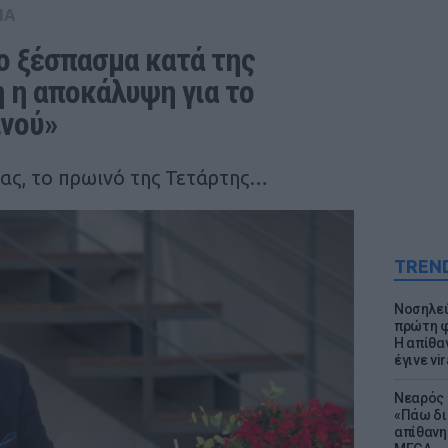
IA
ο ξέσπασμα κατά της 
 η αποκάλυψη για το 
ινού»
κας, το πρωινό της Τετάρτης…
TREN
Νοσηλεύ
πρώτη φ
Η απίθα
έγινε vir
Νεαρός 
«Πάω δι
απίθανη