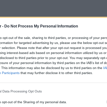
r -
Do Not Process My Personal Information
Ζήνα Κουτσελίνη (στο λεπτό 02.15):
to opt-out of the sale, sharing to third parties, or processing of your per
formation for targeted advertising by us, please use the below opt-out s
τι για κάποιον, μου απαντήσει και ξαναπώ εγώ.
r selection. Please note that after your opt-out request is processed y
Κουτσελίνη. Η Ζήνα Κουτσελίνη, σε μια άσχετη
eing interest-based ads based on personal information utilized by us or
του ΑΝΤ1 και άρχισε να επιτίθεται και να λέει
disclosed to third parties prior to your opt-out. You may separately opt-
losure of your personal information by third parties on the IAB’s list of
π…
. This information may also be disclosed by us to third parties on the
IA
Participants
that may further disclose it to other third parties.
 σηκώθηκε και είδε τα νούμερα τηλεθέασης και
άγκας πάει καλά. Δηλαδή, σήμερα που σηκώθηκε,
ΕΙΔΗΣΕΙ
χω κάνει την πορεία μου βρε Ζήνα, έχω
Καιρός:
l Data Processing Opt Outs
αι την αποτυχία μου και όλα. Εδώ όμως
σήμερα
να ακούν ότι δεν πάνε καλά; Όταν μια εκπομπή
o opt-out of the Sharing of my personal data.
είναι σε περίοδο διαπραγματεύσεων για το αν θα