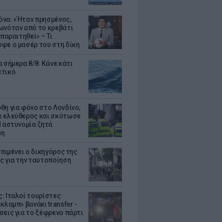
να: «Ήταν πρησμένος,
ωνόταν από το κρεβάτι
 παραιτηθεί» – Τι
ψε ο μασέρ του στη δίκη
 σήμερα 8/8: Κάνε κάτι
ετικό
θη για φόνο στο Λονδίνο,
 ελεύθερος και σκότωσε
Η αστυνομία ζητά
μη
Επιμένει ο δικηγόρος της
ς για την ταυτοποίηση
: Ιταλοί τουρίστες
κλαμπ» βανάκι transfer -
σεις για το ξέφρενο πάρτι