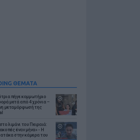
DING ΘΕΜΑΤΑ
τρια πήγε κομμωτήριο
ορά μετά από 4 χρόνια –
νη μεταμόρφωσή της
al
στο λιμάνι του Πειραιά:
ακοπές έναν μήνα» - Η
 ατάκα στην κάμερα του