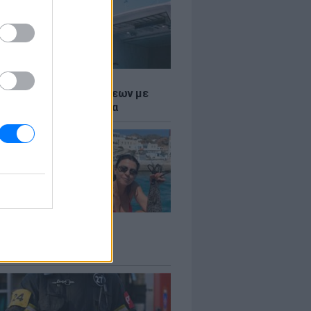
Σ
τος: Ρεκόρ Αναχωρήσεων με
Ταξιδιώτες στα Λιμάνια
LE
 Βερνίκου: Πόζαρε με
φαλο στο χέρι