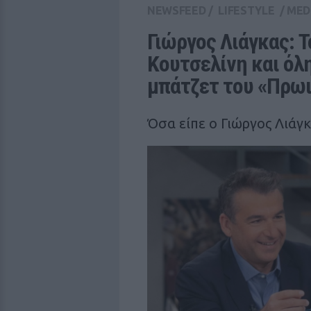
NEWSFEED
/
LIFESTYLE
/
MED
Γιώργος Λιάγκας: Τ
Κουτσελίνη και όλη
μπάτζετ του «Πρω
Όσα είπε ο Γιώργος Λιάγ