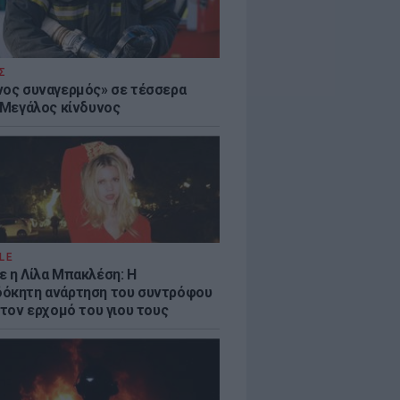
Σ
νος συναγερμός» σε τέσσερα
- Μεγάλος κίνδυνος
LE
ε η Λίλα Μπακλέση: Η
όκητη ανάρτηση του συντρόφου
 τον ερχομό του γιου τους