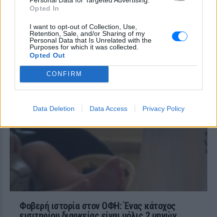
followers της στο Instagram τις δύσκολες
Opted In
ώρες που πέρασε.
I want to opt-out of Collection, Use,
Ατύχημα για τον Ιβάν Σβιτάιλο
Retention, Sale, and/or Sharing of my
στην Κέρκυρα: «Θα σηκωθώ πιο
Personal Data that Is Unrelated with the
δυνατός»
Purposes for which it was collected.
Opted Out
ΧΤΕΣ
CONFIRM
Ο ηθοποιός και χορευτής μοιράστηκε
στο Instagram μια φωτογραφία από
πρόσφατη εξέτασή του, με ένα μήνυμα
θάρρους
Data Deletion
Data Access
Privacy Policy
Φοβερή ιστορία στον ΟΦΗ: Ένας κάτοχος
εισιτηρίου διαρκείας είναι μόλις 2 μηνών