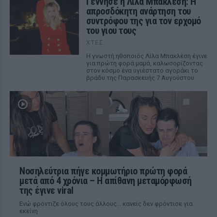
Γέννησε η Λίλα Μπακλέση: Η
απροσδόκητη ανάρτηση του
συντρόφου της για τον ερχομό
του γιου τους
ΧΤΕΣ
Η γνωστή ηθοποιός Λίλα Μπακλέση έγινε
για πρώτη φορά μαμά, καλωσορίζοντας
στον κόσμο ένα υγιέστατο αγοράκι το
βράδυ της Παρασκευής 7 Αυγούστου.
Νοσηλεύτρια πήγε κομμωτήριο πρώτη φορά
μετά από 4 χρόνια – Η απίθανη μεταμόρφωσή
της έγινε viral
Ενώ φρόντιζε όλους τους άλλους... κανείς δεν φρόντισε για
εκείνη