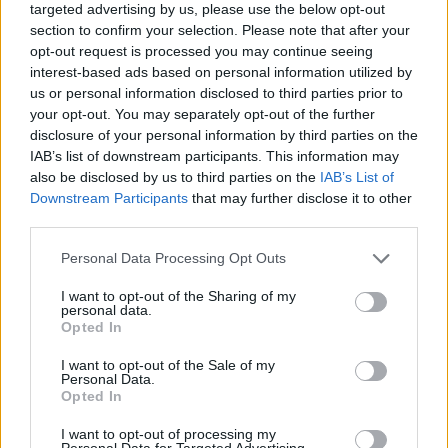
targeted advertising by us, please use the below opt-out
section to confirm your selection. Please note that after your
opt-out request is processed you may continue seeing
ΔΕΙΤΕ ΕΠΙΣΗΣ
interest-based ads based on personal information utilized by
us or personal information disclosed to third parties prior to
your opt-out. You may separately opt-out of the further
ΣΤΗΝ ΙΔΙΑ ΚΑΤΗΓΟΡΙΑ
disclosure of your personal information by third parties on the
IAB’s list of downstream participants. This information may
Η Γαρυφαλλιά Καληφώνη στην
also be disclosed by us to third parties on the
IAB’s List of
Πάρο με μαύρο μπικίνι ‑ δείτε
Downstream Participants
that may further disclose it to other
τις πόζες της
third parties.
ΠΡΙΝ 11 ΏΡΕΣ
Personal Data Processing Opt Outs
Το μοντέλο μοιράστηκε φωτογραφίες
από τις καλοκαιρινές της διακοπές στο
I want to opt-out of the Sharing of my
νησί των Κυκλάδων
personal data.
Opted In
Ιωάννα Τούνη: «Έβγαλα όλο το
βράδυ στο νοσοκομείο με ορούς
I want to opt-out of the Sale of my
και αντιβιώσεις»
Personal Data.
Opted In
ΠΡΙΝ 11 ΏΡΕΣ
Η επιχειρηματίας έπαθε τροφική
I want to opt-out of processing my
δηλητηρίαση και μοιράστηκε με τους
Personal Data for Targeted Advertising.