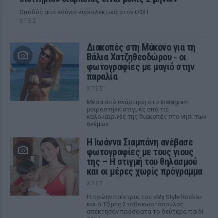
Οπαδός από κούνια κυριολεκτικά στον ΟΦΗ
ΧΤΕΣ
Διακοπές στη Μύκονο για τη
Βάλια Χατζηθεοδώρου ‑ οι
φωτογραφίες με μαγιό στην
παραλία
ΧΤΕΣ
Μέσα από ανάρτηση στο Instagram
μοιράστηκε στιγμές από τις
καλοκαιρινές της διακοπές στο νησί των
ανέμων
H Ιωάννα Σιαμπάνη ανέβασε
φωτογραφίες με τους γιους
της – Η στιγμή του θηλασμού
και οι μέρες χωρίς πρόγραμμα
ΧΤΕΣ
Η πρώην παίκτρια του «My Style Rocks»
και ο Τζίμης Σταθοκωστόπουλος
απέκτησαν πρόσφατα το δεύτερο παιδί