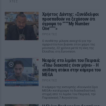
ΧΤΕΣ
Χρήστος Δάντης: «Συνάδελφοι
προσπαθούν να ξεχάσουν ότι
έγραψα το """"My Number
One""""»
ΠΡΟΧΤΈΣ
Ο συνθέτης μίλησε ανοιχτά για την
αχαριστία που βιώνει στον χώρο της
μουσικής, 22 χρόνια μετά τη νίκη της
Ελλάδας στη Eurovision.
Νεαρός στο λιμάνι του Πειραιά:
«Πάω διακοπές έναν μήνα» ‑ Η
απίθανη ατάκα στην κάμερα του
MEGA
ΠΡΟΧΤΈΣ
Η κάμερα της εκπομπής «Κοινωνία Ώρα
MEGA» κατέγραψε τη διασκεδαστική
στιγμή από το λιμάνι του Πειραιά, την
Παρασκευή 7 Αυγούστου.