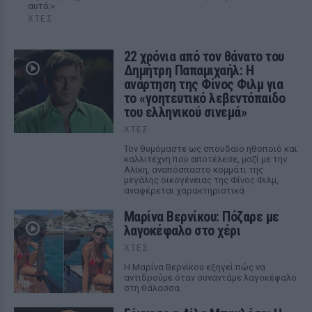
αυτό;»
ΧΤΕΣ
22 χρόνια από τον θάνατο του
Δημήτρη Παπαμιχαήλ: Η
ανάρτηση της Φίνος Φιλμ για
το «γοητευτικό λεβεντόπαιδο
του ελληνικού σινεμά»
ΧΤΕΣ
Τον θυμόμαστε ως σπουδαίο ηθοποιό και
καλλιτέχνη που αποτέλεσε, μαζί με την
Αλίκη, αναπόσπαστο κομμάτι της
μεγάλης οικογένειας της Φίνος Φιλμ,
αναφέρεται χαρακτηριστικά
Μαρίνα Βερνίκου: Πόζαρε με
λαγοκέφαλο στο χέρι
ΧΤΕΣ
Η Μαρίνα Βερνίκου εξηγεί πώς να
αντιδρούμε όταν συναντάμε λαγοκέφαλο
στη θάλασσα