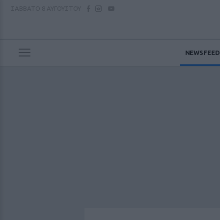
ΣΑΒΒΑΤΟ
8 ΑΥΓΟΥΣΤΟΥ
NEWSFEED