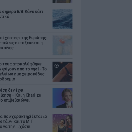
 σήμερα 8/8: Κάνε κάτι
ετικό
κοί χάρτες» της Ευρώπης:
ς πόλεις εκτοξεύεται η
οκαΐνης
ο τους αποκαλύφθηκε
ν φύγουν από το νησί - Το
τελείωσε με χειροπέδες
οδρόμιο
έση δεν έχει
κηση – Και η Charlize
το επιβεβαιώνει
κα που χαρακτηρίζεται «ο
στάιν» και το MIT
 να την ... χάσει