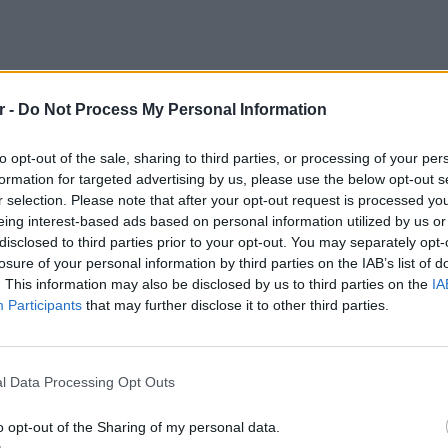
r -
Do Not Process My Personal Information
to opt-out of the sale, sharing to third parties, or processing of your per
formation for targeted advertising by us, please use the below opt-out s
r selection. Please note that after your opt-out request is processed y
eing interest-based ads based on personal information utilized by us or
disclosed to third parties prior to your opt-out. You may separately opt-
άλι του στον ώμο της Τζένερ, ενώ και οι δύο
losure of your personal information by third parties on the IAB’s list of
ς ευχαριστούμε πολύ που επισκεφτήκατε το
. This information may also be disclosed by us to third parties on the
IA
 στη λεζάντα της ανάρτησης.
Participants
that may further disclose it to other third parties.
POP CU
5 one-h
διάσημ
l Data Processing Opt Outs
o opt-out of the Sharing of my personal data.