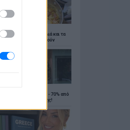
ό γιαούρτι: Μία κουταλιά και τα
led eggs θα απογειωθούν
ΤΕ
ιρινές εκπτώσεις έως - 70% από
αλύτερα eshops ένδυσης!