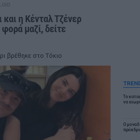
LOID
 και η Κένταλ Τζένερ 
φορά μαζί, δείτε 
ρι βρέθηκε στο Τόκιο
TREN
Το κατα
να αιωρ
Ο μοναδ
πρόεδρο