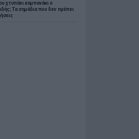
ου χτυπάει καμπανάκι ο
ιδής; Τα σημάδια που δεν πρέπει
οήσεις