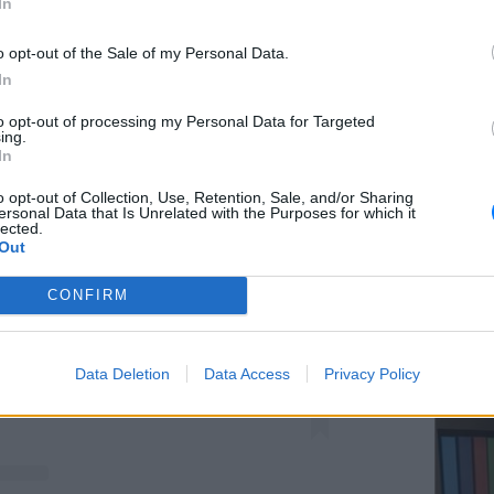
In
o opt-out of the Sale of my Personal Data.
In
ΕΥ ΖΗΝ
to opt-out of processing my Personal Data for Targeted
Ελληνικ
ing.
scramb
In
o opt-out of Collection, Use, Retention, Sale, and/or Sharing
ersonal Data that Is Unrelated with the Purposes for which it
lected.
Out
this post on Instagram
CONFIRM
ΚΕΡΔΙΣ
Καλοκα
Data Deletion
Data Access
Privacy Policy
τα μεγ