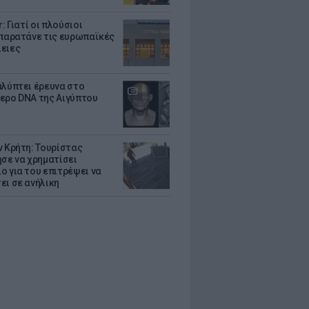
r: Γιατί οι πλούσιοι
 παρατάνε τις ευρωπαϊκές
ειες
αλύπτει έρευνα στο
ερο DNA της Αιγύπτου
ν Κρήτη: Τουρίστας
ησε να χρηματίσει
ο για του επιτρέψει να
ει σε ανήλικη