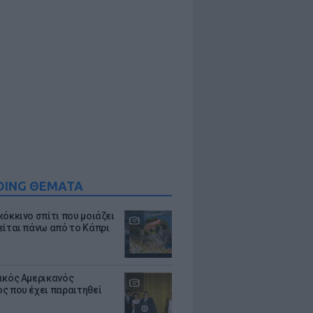
DING ΘΕΜΑΤΑ
κόκκινο σπίτι που μοιάζει
είται πάνω από το Κάπρι
ικός Αμερικανός
ς που έχει παραιτηθεί