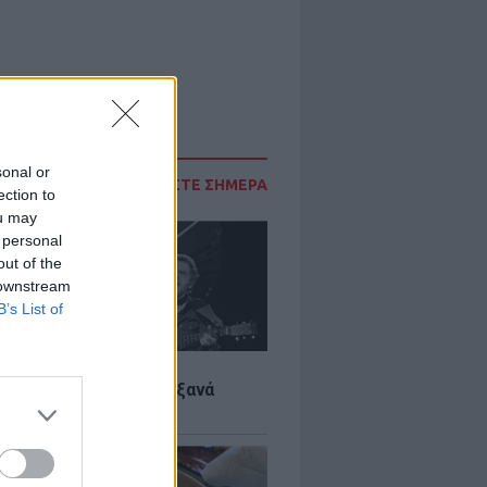
sonal or
ΔΙΑΒΑΣΤΕ ΣΗΜΕΡΑ
ection to
ou may
 personal
out of the
 downstream
B’s List of
LTURE
it wonders που έγιναν ξανά
οι από… ατύχημα