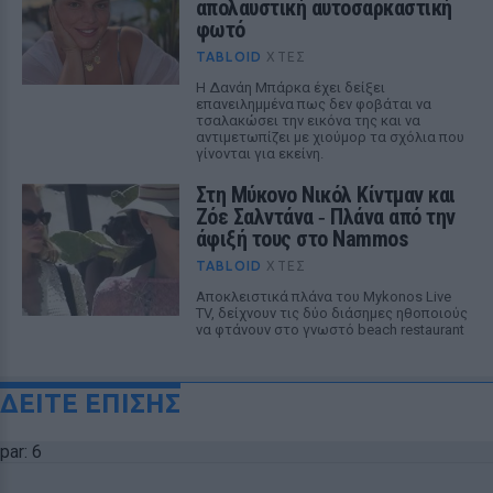
απολαυστική αυτοσαρκαστική
φωτό
TABLOID
ΧΤΕΣ
Η Δανάη Μπάρκα έχει δείξει
επανειλημμένα πως δεν φοβάται να
τσαλακώσει την εικόνα της και να
αντιμετωπίζει με χιούμορ τα σχόλια που
γίνονται για εκείνη.
Στη Μύκονο Νικόλ Κίντμαν και
Ζόε Σαλντάνα ‑ Πλάνα από την
άφιξή τους στο Nammos
TABLOID
ΧΤΕΣ
Αποκλειστικά πλάνα του Mykonos Live
TV, δείχνουν τις δύο διάσημες ηθοποιούς
να φτάνουν στο γνωστό beach restaurant
ΔΕΙΤΕ ΕΠΙΣΗΣ
par: 6