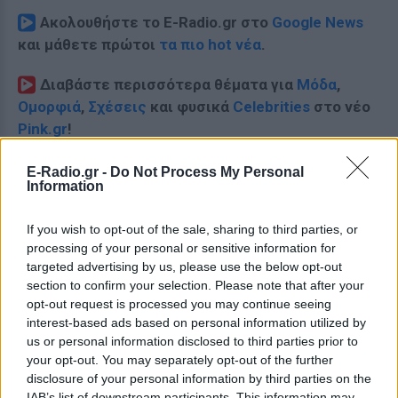
Ακολουθήστε το E-Radio.gr στο
Google News
και μάθετε πρώτοι
τα πιο hot νέα
.
Διαβάστε περισσότερα θέματα για
Μόδα
,
Ομορφιά
,
Σχέσεις
και φυσικά
Celebrities
στο νέο
Pink.gr
!
Ακολουθήστε το E-Radio.gr και στο Instagram
E-Radio.gr -
Do Not Process My Personal
Information
ΔΙΑΦΗΜΙΣΗ
If you wish to opt-out of the sale, sharing to third parties, or
processing of your personal or sensitive information for
targeted advertising by us, please use the below opt-out
section to confirm your selection. Please note that after your
opt-out request is processed you may continue seeing
interest-based ads based on personal information utilized by
us or personal information disclosed to third parties prior to
your opt-out. You may separately opt-out of the further
disclosure of your personal information by third parties on the
IAB’s list of downstream participants. This information may