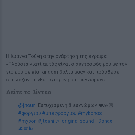
Η Ιωάννα Τούνη στην ανάρτησή της έγραψε:
«Πλούσια γιατί αυτός είναι ο σύντροφός μου με τον
γιο μου σε μία random βόλτα μας» και πρόσθεσε
στη λεζάντα: «Ευτυχισμένη και ευγνώμων».
Δείτε το βίντεο
@j.touni
Ευτυχισμένη & ευγνώμων ❤️🙏🏼
#φοργιου
#μπεςφοργιου
#mykonos
#myson
#jtouni
♬ original sound - Danae
🌊🪽🌬️