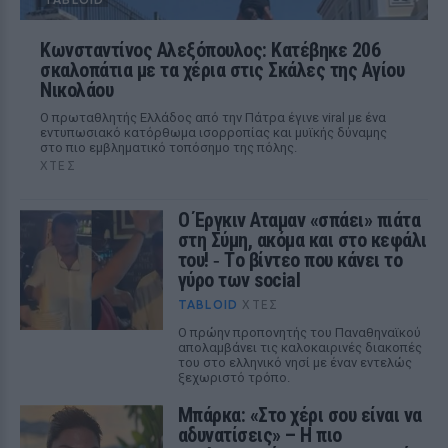
Κωνσταντίνος Αλεξόπουλος: Κατέβηκε 206
σκαλοπάτια με τα χέρια στις Σκάλες της Αγίου
Νικολάου
Ο πρωταθλητής Ελλάδος από την Πάτρα έγινε viral με ένα
εντυπωσιακό κατόρθωμα ισορροπίας και μυϊκής δύναμης
στο πιο εμβληματικό τοπόσημο της πόλης.
ΧΤΕΣ
Ο Έργκιν Αταμαν «σπάει» πιάτα
στη Σύμη, ακόμα και στο κεφάλι
του! ‑ Tο βίντεο που κάνει το
γύρο των social
TABLOID
ΧΤΕΣ
Ο πρώην προπονητής του Παναθηναϊκού
απολαμβάνει τις καλοκαιρινές διακοπές
του στο ελληνικό νησί με έναν εντελώς
ξεχωριστό τρόπο.
Μπάρκα: «Στο χέρι σου είναι να
αδυνατίσεις» – Η πιο