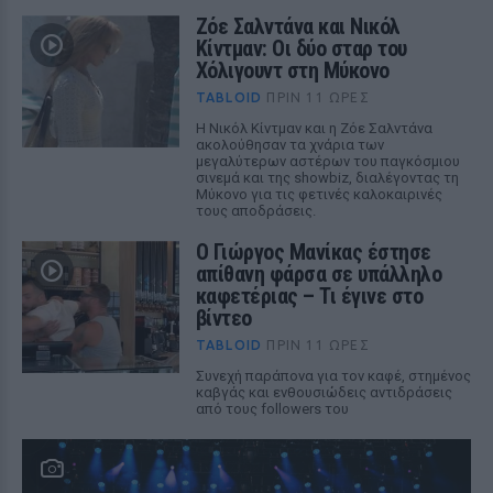
Ζόε Σαλντάνα και Νικόλ
Κίντμαν: Οι δύο σταρ του
Χόλιγουντ στη Μύκονο
TABLOID
ΠΡΙΝ 11 ΏΡΕΣ
Η Νικόλ Κίντμαν και η Ζόε Σαλντάνα
ακολούθησαν τα χνάρια των
μεγαλύτερων αστέρων του παγκόσμιου
σινεμά και της showbiz, διαλέγοντας τη
Μύκονο για τις φετινές καλοκαιρινές
τους αποδράσεις.
Ο Γιώργος Μανίκας έστησε
απίθανη φάρσα σε υπάλληλο
καφετέριας – Τι έγινε στο
βίντεο
TABLOID
ΠΡΙΝ 11 ΏΡΕΣ
Συνεχή παράπονα για τον καφέ, στημένος
καβγάς και ενθουσιώδεις αντιδράσεις
από τους followers του