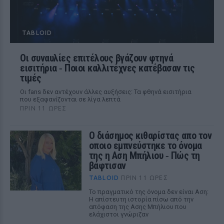
TABLOID
Οι συναυλίες επιτέλους βγάζουν φτηνά
εισιτήρια ‑ Ποιοι καλλιτέχνες κατέβασαν τις
τιμές
Οι fans δεν αντέχουν άλλες αυξήσεις: Τα φθηνά εισιτήρια
που εξαφανίζονται σε λίγα λεπτά
ΠΡΙΝ 11 ΏΡΕΣ
Ο διάσημος κιθαρίστας απο τον
οποιο εμπνεύστηκε το όνομα
της η Αση Μπήλιου ‑ Πώς τη
βάφτισαν
TABLOID
ΠΡΙΝ 11 ΏΡΕΣ
Το πραγματικό της όνομα δεν είναι Αση:
Η απίστευτη ιστορία πίσω από την
απόφαση της Ασης Μπήλιου που
ελάχιστοι γνώριζαν