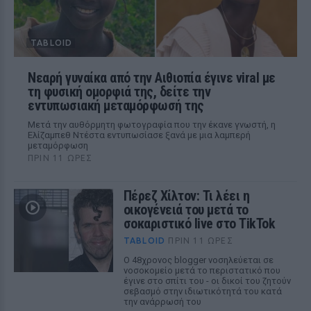
TABLOID
Νεαρή γυναίκα από την Αιθιοπία έγινε viral με
τη φυσική ομορφιά της, δείτε την
εντυπωσιακή μεταμόρφωσή της
Μετά την αυθόρμητη φωτογραφία που την έκανε γνωστή, η
Ελίζαμπεθ Ντέστα εντυπωσίασε ξανά με μια λαμπερή
μεταμόρφωση
ΠΡΙΝ 11 ΏΡΕΣ
Πέρεζ Χίλτον: Τι λέει η
οικογένειά του μετά το
σοκαριστικό live στο TikTok
TABLOID
ΠΡΙΝ 11 ΏΡΕΣ
Ο 48χρονος blogger νοσηλεύεται σε
νοσοκομείο μετά το περιστατικό που
έγινε στο σπίτι του - οι δικοί του ζητούν
σεβασμό στην ιδιωτικότητά του κατά
την ανάρρωσή του