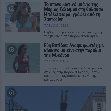
Το απογευματινό μπάνιο της
Μαρίας Σολωμού στη θάλασσα:
Η τέλεια ώρα, γράφει από τη
Σαντορίνη
TABLOID
ΧΤΕΣ
Η ηθοποιός μοιράστηκε μία φωτογραφία
της με μαγιό από παραλία του νησιού
Εύη Βατίδου: Αναψε φωτιές με
κόκκινο μπικίνι στην παραλία
της Μυκόνου
TABLOID
ΧΤΕΣ
Το πρώην μοντέλο απολάμβανε χαλαρές
στιγμές στην παραλία Αγράρι, με την
κάμερα του Mykonos Live TV να την
καταγράφει
TABLOID