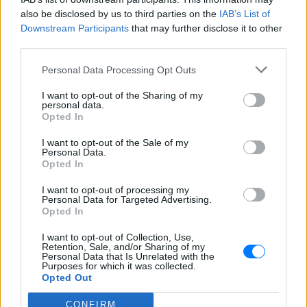
also be disclosed by us to third parties on the
IAB’s List of
Downstream Participants
that may further disclose it to other
third parties.
Personal Data Processing Opt Outs
I want to opt-out of the Sharing of my
personal data.
Opted In
I want to opt-out of the Sale of my
Personal Data.
Opted In
ΔΕΙΤΕ ΕΠΙΣΗΣ
I want to opt-out of processing my
Personal Data for Targeted Advertising.
Opted In
ΣΤΗΝ ΙΔΙΑ ΚΑΤΗΓΟΡΙΑ
I want to opt-out of Collection, Use,
Γαρυφαλλιά Καληφώνη:
Retention, Sale, and/or Sharing of my
Personal Data that Is Unrelated with the
Διακοπές σε Κουφονήσια και
Purposes for which it was collected.
Πάρο, χωρίς τον Χρήστο
Opted Out
Μάστορα – Δείτε τις
φωτογραφίες
CONFIRM