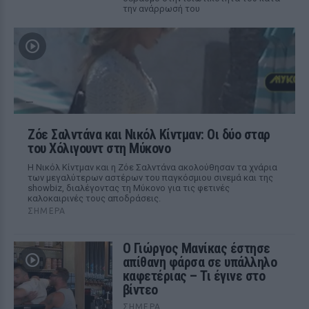
την ανάρρωσή του
Ζόε Σαλντάνα και Νικόλ Κίντμαν: Οι δύο σταρ
του Χόλιγουντ στη Μύκονο
Η Νικόλ Κίντμαν και η Ζόε Σαλντάνα ακολούθησαν τα χνάρια
των μεγαλύτερων αστέρων του παγκόσμιου σινεμά και της
showbiz, διαλέγοντας τη Μύκονο για τις φετινές
καλοκαιρινές τους αποδράσεις.
ΣΉΜΕΡΑ
Ο Γιώργος Μανίκας έστησε
απίθανη φάρσα σε υπάλληλο
καφετέριας – Τι έγινε στο
βίντεο
ΣΉΜΕΡΑ