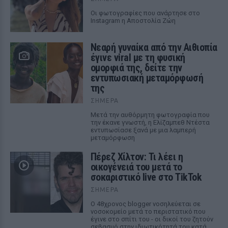
Οι φωτογραφίες που ανάρτησε στο
Instagram η Αποστολία Ζώη
Νεαρή γυναίκα από την Αιθιοπία
έγινε viral με τη φυσική
ομορφιά της, δείτε την
εντυπωσιακή μεταμόρφωσή
της
ΣΉΜΕΡΑ
Μετά την αυθόρμητη φωτογραφία που
την έκανε γνωστή, η Ελίζαμπεθ Ντέστα
εντυπωσίασε ξανά με μια λαμπερή
μεταμόρφωση
Πέρεζ Χίλτον: Τι λέει η
οικογένειά του μετά το
σοκαριστικό live στο TikTok
ΣΉΜΕΡΑ
Ο 48χρονος blogger νοσηλεύεται σε
νοσοκομείο μετά το περιστατικό που
έγινε στο σπίτι του - οι δικοί του ζητούν
σεβασμό στην ιδιωτικότητά του κατά