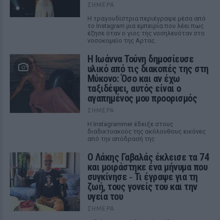
ΣΉΜΕΡΑ
Η τραγουδίστρια περιέγραψε μέσα από
το Instagram μια εμπειρία που λέει πως
έζησε όταν ο γιος της νοσηλευόταν στο
νοσοκομείο της Αρτας.
Η Ιωάννα Τούνη δημοσίευσε
υλικό από τις διακοπές της στη
Μύκονο: Όσο και αν έχω
ταξιδέψει, αυτός είναι ο
αγαπημένος μου προορισμός
ΣΉΜΕΡΑ
Η Instagrammer έδειξε στους
διαδικτυακούς της ακόλουθους εικόνες
από την απόδρασή της
Ο Λάκης Γαβαλάς έκλεισε τα 74
και μοιράστηκε ένα μήνυμα που
συγκίνησε ‑ Τι έγραψε για τη
ζωή, τους γονείς του και την
υγεία του
ΣΉΜΕΡΑ