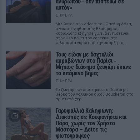
ανθρώπου ‑ δεν πιστεύω σε
αυτόν»
ΣΉΜΕΡΑ
Μιλώντας στο vidcast του Θανάση Λάλα,
ο γνωστός ηθοποιός Βλαδίμηρος
Κυριακίδης εξήγησε γιατί δεν πιστεύει
στον Θεό και τι τον γοητεύει στη
φιλοσοφία γύρω από την ύπαρξή του.
Τους είδαν με δαχτυλίδι
αρραβώνων στο Παρίσι ‑
Μήπως διάσημο ζευγάρι έκανε
το επόμενο βήμα;
ΣΉΜΕΡΑ
Το ζευγάρι εντοπίστηκε στο Παρίσι με
βέρες του γαλλικού οίκου Boucheron στο
αριστερό χέρι
Γαρυφαλλιά Καληφώνη:
Διακοπές σε Κουφονήσια και
Πάρο, χωρίς τον Χρήστο
Μάστορα – Δείτε τις
φωτογραφίες