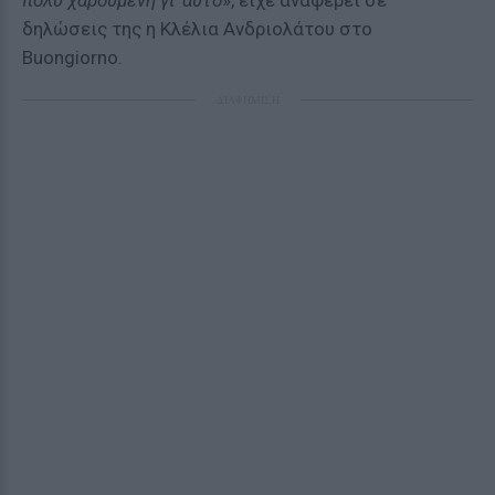
πολύ χαρούμενη γι’ αυτό
», είχε αναφέρει σε
δηλώσεις της η Κλέλια Ανδριολάτου στο
Buongiorno.
ΔΙΑΦΗΜΙΣΗ