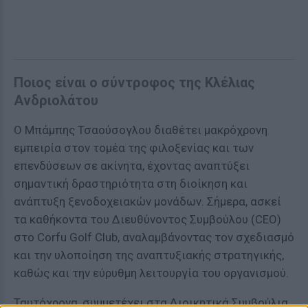
Ποιος είναι ο σύντροφος της Κλέλιας
Ανδριολάτου
Ο Μπάμπης Τσαούσογλου διαθέτει μακρόχρονη
εμπειρία στον τομέα της φιλοξενίας και των
επενδύσεων σε ακίνητα, έχοντας αναπτύξει
σημαντική δραστηριότητα στη διοίκηση και
ανάπτυξη ξενοδοχειακών μονάδων. Σήμερα, ασκεί
τα καθήκοντα του Διευθύνοντος Συμβούλου (CEO)
στο Corfu Golf Club, αναλαμβάνοντας τον σχεδιασμό
και την υλοποίηση της αναπτυξιακής στρατηγικής,
καθώς και την εύρυθμη λειτουργία του οργανισμού.
Ταυτόχρονα, συμμετέχει στα Διοικητικά Συμβούλια