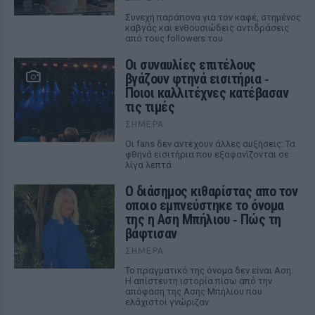
Συνεχή παράπονα για τον καφέ, στημένος
καβγάς και ενθουσιώδεις αντιδράσεις
από τους followers του
Οι συναυλίες επιτέλους
βγάζουν φτηνά εισιτήρια ‑
Ποιοι καλλιτέχνες κατέβασαν
τις τιμές
ΣΉΜΕΡΑ
Οι fans δεν αντέχουν άλλες αυξήσεις: Τα
φθηνά εισιτήρια που εξαφανίζονται σε
λίγα λεπτά
Ο διάσημος κιθαρίστας απο τον
οποιο εμπνεύστηκε το όνομα
της η Αση Μπήλιου ‑ Πώς τη
βάφτισαν
ΣΉΜΕΡΑ
Το πραγματικό της όνομα δεν είναι Αση:
Η απίστευτη ιστορία πίσω από την
απόφαση της Ασης Μπήλιου που
ελάχιστοι γνώριζαν