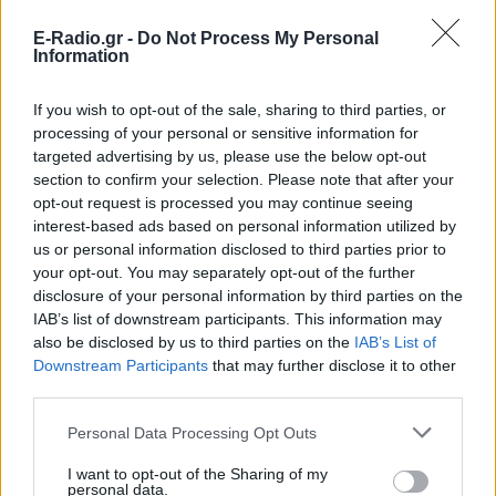
των ξενοδοχειακών επιχειρήσεων της οικογένειάς
E-Radio.gr -
Do Not Process My Personal
του, οι οποίες δραστηριοποιούνται σε Αθήνα,
Information
Κεφαλονιά, Κέρκυρα, Θεσσαλονίκη.
If you wish to opt-out of the sale, sharing to third parties, or
Το ζευγάρι διατηρεί μια «αθόρυβη» σχέση μακριά
processing of your personal or sensitive information for
από τα φώτα της δημοσιότητας.
targeted advertising by us, please use the below opt-out
section to confirm your selection. Please note that after your
«
Είμαι πολύ της σχέσης, μου αρέσει. Ήμουν μόνη μου 2-
opt-out request is processed you may continue seeing
interest-based ads based on personal information utilized by
3 χρόνια με περιπετειούλες και όταν γνώρισα έναν
us or personal information disclosed to third parties prior to
άνθρωπο από τη φοβία μου επειδή περνούσα τέλεια
your opt-out. You may separately opt-out of the further
μόνη μου, δεν ήθελα. Του είπα ότι δεν ήμουν σε φάση,
disclosure of your personal information by third parties on the
μου είπε το ίδιο και τελικά κάναμε μια μεγάλη σχέση.
IAB’s list of downstream participants. This information may
also be disclosed by us to third parties on the
IAB’s List of
Είμαι ερωτευμένη αυτή την περίοδο
», είχε δηλώσει η
Downstream Participants
that may further disclose it to other
Κλέλια Ανδριολάτου καλεσμένη στη διαδικτυακή
third parties.
εκπομπή της Μαρίας Σολωμού.
Personal Data Processing Opt Outs
[ΠΗΓΗ]
I want to opt-out of the Sharing of my
personal data.