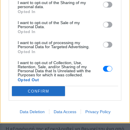
I want to opt-out of the Sharing of my
personal data.
Opted In
I want to opt-out of the Sale of my
Personal Data.
Opted In
I want to opt-out of processing my
Personal Data for Targeted Advertising.
Opted In
I want to opt-out of Collection, Use,
Retention, Sale, and/or Sharing of my
Personal Data that Is Unrelated with the
Ένα αίνιγμα που αντιστέκεται στον χρόνο
Purposes for which it was collected.
Opted Out
Περισσότερο από έναν αιώνα αργότερα, κανείς δεν
CONFIRM
γνωρίζει με βεβαιότητα τι απέγινε η
«Μαύρη Χήρα»
της Ιντιάνα
. Η Μπελ Γκάνες παραμένει μία από τις
πιο αινιγματικές φιγούρες στα χρονικά του
Data Deletion
Data Access
Privacy Policy
εγκλήματος.
Η εξαφάνισή της εξακολουθεί να θεωρείται ένα από