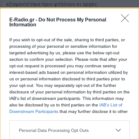
εξαφανίστηκε πριν φτάσουν οι αρχές.
Το γεγονός ότι το πτώμα που ανασύρθηκε ήταν
E-Radio.gr -
Do Not Process My Personal
Information
μικρότερης σωματικής διάπλασης από εκείνη της
Γκάνες τροφοδότησε ακόμη περισσότερο τις
If you wish to opt-out of the sale, sharing to third parties, or
αμφιβολίες. Παρότι επίσημα καταχωρίστηκε ως
processing of your personal or sensitive information for
νεκρή, πολλοί πίστεψαν ότι κατάφερε να φύγει και
targeted advertising by us, please use the below opt-out
να χτίσει μια νέα ζωή με άλλη ταυτότητα.
section to confirm your selection. Please note that after your
opt-out request is processed you may continue seeing
ΔΙΑΦΗΜΙΣΗ
interest-based ads based on personal information utilized by
us or personal information disclosed to third parties prior to
your opt-out. You may separately opt-out of the further
disclosure of your personal information by third parties on the
IAB’s list of downstream participants. This information may
also be disclosed by us to third parties on the
IAB’s List of
Downstream Participants
that may further disclose it to other
third parties.
Personal Data Processing Opt Outs