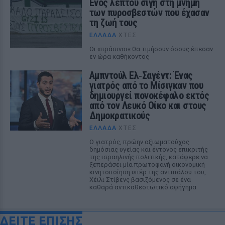
Ενός λεπτού σιγή στη μνήμη
των πυροσβεστών που έχασαν
τη ζωή τους
ΕΛΛΆΔΑ
ΧΤΕΣ
Οι «πράσινοι« θα τιμήσουν όσους έπεσαν
εν ώρα καθήκοντος
Αμπντούλ Ελ‑Σαγέντ: Ένας
γιατρός από το Μίσιγκαν που
δημιουργεί πονοκέφαλο εκτός
από τον Λευκό Οίκο και στους
Δημοκρατικούς
ΕΛΛΆΔΑ
ΧΤΕΣ
Ο γιατρός, πρώην αξιωματούχος
δημόσιας υγείας και έντονος επικριτής
της ισραηλινής πολιτικής, κατάφερε να
ξεπεράσει μία πρωτοφανή οικονομική
κινητοποίηση υπέρ της αντιπάλου του,
Χέιλι Στίβενς βασιζόμενος σε ένα
καθαρά αντικαθεστωτικό αφήγημα
ΔΕΙΤΕ ΕΠΙΣΗΣ