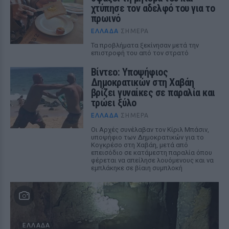
χτύπησε τον αδελφό του για το
πρωινό
ΕΛΛΆΔΑ
ΣΉΜΕΡΑ
Τα προβλήματα ξεκίνησαν μετά την
επιστροφή του από τον στρατό
Βίντεο: Υποψήφιος
Δημοκρατικών στη Χαβάη
βρίζει γυναίκες σε παραλία και
τρώει ξύλο
ΕΛΛΆΔΑ
ΣΉΜΕΡΑ
Οι Αρχές συνέλαβαν τον Κίριλ Μπάσιν,
υποψήφιο των Δημοκρατικών για το
Κογκρέσο στη Χαβάη, μετά από
επεισόδιο σε κατάμεστη παραλία όπου
φέρεται να απείλησε λουόμενους και να
εμπλάκηκε σε βίαιη συμπλοκή
ΕΛΛΆΔΑ