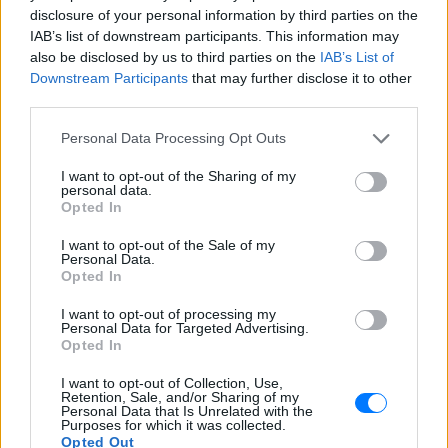
disclosure of your personal information by third parties on the
IAB’s list of downstream participants. This information may
also be disclosed by us to third parties on the
IAB’s List of
Downstream Participants
that may further disclose it to other
third parties.
Personal Data Processing Opt Outs
I want to opt-out of the Sharing of my
personal data.
Opted In
ΔΕΙΤΕ ΕΠΙΣΗΣ
I want to opt-out of the Sale of my
Personal Data.
Opted In
ΣΤΗΝ ΙΔΙΑ ΚΑΤΗΓΟΡΙΑ
I want to opt-out of processing my
Δεκαπενταύγουστος: Πώς
Personal Data for Targeted Advertising.
αμείβεται η εργασία την αργία
Opted In
στον ιδιωτικό τομέα
I want to opt-out of Collection, Use,
ΕΛΛΆΔΑ
ΣΉΜΕΡΑ
Retention, Sale, and/or Sharing of my
Personal Data that Is Unrelated with the
Διευκρινίσεις για την αμοιβή των
Purposes for which it was collected.
εργαζομένων του ιδιωτικού τομέα την
Opted Out