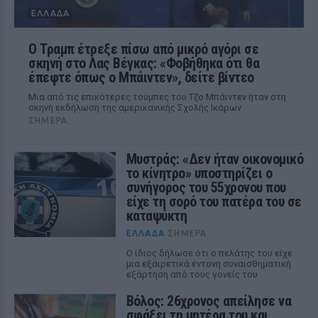
ΕΛΛΆΔΑ
Ο Τραμπ έτρεξε πίσω από μικρό αγόρι σε
σκηνή στο Λας Βέγκας: «Φοβήθηκα ότι θα
έπεφτε όπως ο Μπάιντεν», δείτε βίντεο
Μια από τις επικότερες τούμπες του Τζο Μπάιντεν ήταν στη
σκηνή εκδήλωση της αμερικανικής Σχολής Ικάρων
ΣΉΜΕΡΑ
Μυστράς: «Δεν ήταν οικονομικό
το κίνητρο» υποστηρίζει ο
συνήγορος του 55χρονου που
είχε τη σορό του πατέρα του σε
καταψύκτη
ΕΛΛΆΔΑ
ΣΉΜΕΡΑ
Ο ίδιος δήλωσε ότι ο πελάτης του είχε
μια εξαιρετικά έντονη συναισθηματική
εξάρτηση από τους γονείς του
Βόλος: 26χρονος απείλησε να
σφάξει τη μητέρα του και