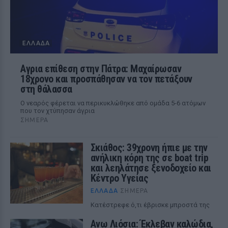
ΕΛΛΆΔΑ
Αγρια επίθεση στην Πάτρα: Μαχαίρωσαν
18χρονο και προσπάθησαν να τον πετάξουν
στη θάλασσα
Ο νεαρός φέρεται να περικυκλώθηκε από ομάδα 5-6 ατόμων
που τον χτύπησαν άγρια
ΣΉΜΕΡΑ
Σκιάθος: 39χρονη ήπιε με την
ανήλικη κόρη της σε boat trip
και λεηλάτησε ξενοδοχείο και
Κέντρο Υγείας
ΕΛΛΆΔΑ
ΣΉΜΕΡΑ
Κατέστρεφε ό,τι έβρισκε μπροστά της
Ανω Λιόσια: Έκλεβαν καλώδια,