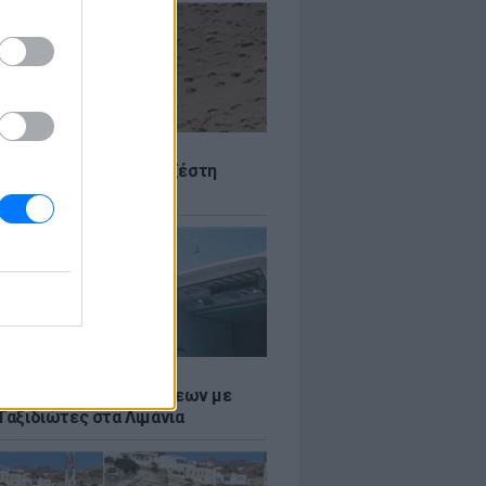
Σ
 Πού θα «χτυπήσει» η ζέστη
Σ
τος: Ρεκόρ Αναχωρήσεων με
Ταξιδιώτες στα Λιμάνια