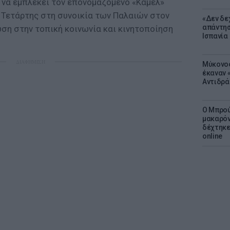
 να εμπλέκει τον επονομαζόμενο «Κάμελ»
 Τετάρτης στη συνοικία των Παλαιών στον
«Δεν δε
απάντησ
η στην τοπική κοινωνία και κινητοποίηση
Ισπανία
ΔΙΑΦΗΜΙΣΗ
Μύκονος
έκαναν «
Αντιδρά
Ο Μπρού
μακαρόν
δέχτηκε
online