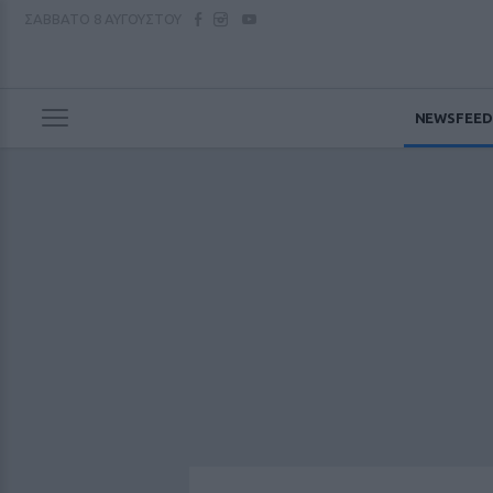
ΣΑΒΒΑΤΟ
8 ΑΥΓΟΥΣΤΟΥ
NEWSFEED