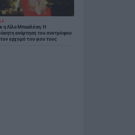
LE
ε η Λίλα Μπακλέση: Η
όκητη ανάρτηση του συντρόφου
 τον ερχομό του γιου τους