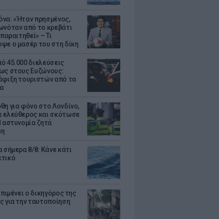
να: «Ήταν πρησμένος,
ωνόταν από το κρεβάτι
 παραιτηθεί» – Τι
ψε ο μασέρ του στη δίκη
ό 45.000 διελεύσεις
ως στους Ευζώνους:
άφιξη τουριστών από τα
α
θη για φόνο στο Λονδίνο,
 ελεύθερος και σκότωσε
Η αστυνομία ζητά
μη
 σήμερα 8/8: Κάνε κάτι
ετικό
Επιμένει ο δικηγόρος της
ς για την ταυτοποίηση