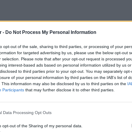
r -
Do Not Process My Personal Information
xydromos.gr, άνδρας κατήγγειλε ότι
to opt-out of the sale, sharing to third parties, or processing of your per
κεκριμένο άνδρα ενώ βρισκόταν σε δημόσιο
formation for targeted advertising by us, please use the below opt-out s
r selection. Please note that after your opt-out request is processed y
ν αναφορά του συμβάντος στο Κέντρο Άμεσης
eing interest-based ads based on personal information utilized by us or
 ΔΙΑΣ έσπευσαν στο σημείο και ξεκίνησαν
disclosed to third parties prior to your opt-out. You may separately opt-
ν ευρύτερη περιοχή για τον εντοπισμό του
losure of your personal information by third parties on the IAB’s list of
. This information may also be disclosed by us to third parties on the
IA
Participants
that may further disclose it to other third parties.
ι γνωστός στις διωκτικές αρχές από
LIFESTY
χει απασχολήσει επανειλημμένα για
22 χρό
επιθέσεις κυρίως σε βάρος γυναικών, ενώ
Παπαμι
l Data Processing Opt Outs
για το
 στη φυλακή.
ελληνι
o opt-out of the Sharing of my personal data.