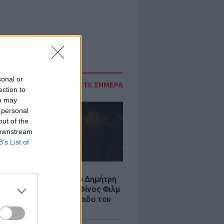
sonal or
ΔΙΑΒΑΣΤΕ ΣΗΜΕΡΑ
ection to
ou may
 personal
out of the
 downstream
B’s List of
LE
νια από τον θάνατο του Δημήτρη
χαήλ: Η ανάρτηση της Φίνος Φιλμ
 «γοητευτικό λεβεντόπαιδο του
κού σινεμά»