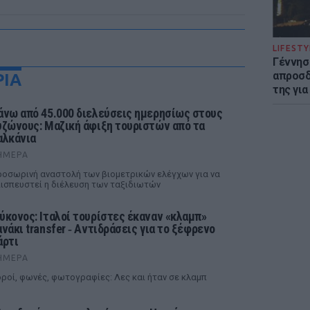
LIFESTY
Γέννησ
απροσδ
ΡΙΑ
της για
άνω από 45.000 διελεύσεις ημερησίως στους
υζώνους: Μαζική άφιξη τουριστών από τα
αλκάνια
ΉΜΕΡΑ
οσωρινή αναστολή των βιομετρικών ελέγχων για να
ισπευστεί η διέλευση των ταξιδιωτών
ύκονος: Ιταλοί τουρίστες έκαναν «κλαμπ»
ανάκι transfer ‑ Αντιδράσεις για το ξέφρενο
άρτι
ΉΜΕΡΑ
ροί, φωνές, φωτογραφίες: Λες και ήταν σε κλαμπ