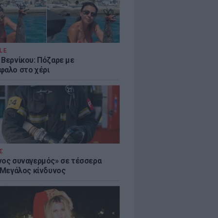
LE
 Βερνίκου: Πόζαρε με
φαλο στο χέρι
Σ
νος συναγερμός» σε τέσσερα
- Μεγάλος κίνδυνος