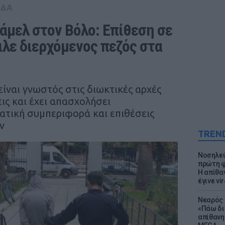
ΑΔΑ
άμελ στον Βόλο: Επίθεση σε 
λε διερχόμενος πεζός στα 
ίναι γνωστός στις διωκτικές αρχές
ις και έχει απασχολήσει
ατική συμπεριφορά και επιθέσεις
ν
TREN
Νοσηλεύ
πρώτη φ
Η απίθα
έγινε vir
Νεαρός 
«Πάω δι
απίθανη