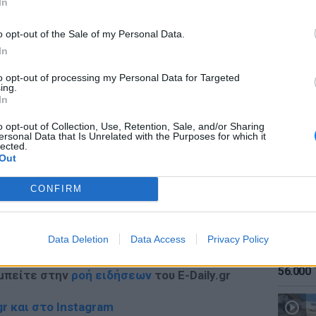
In
o opt-out of the Sale of my Personal Data.
ΔΙΑΦΗΜΙΣΗ
In
to opt-out of processing my Personal Data for Targeted
ing.
ΕΙΔΗΣΕΙ
In
Καιρός:
σήμερα
o opt-out of Collection, Use, Retention, Sale, and/or Sharing
ersonal Data that Is Unrelated with the Purposes for which it
lected.
Out
CONFIRM
gr στο
Google News
και μάθετε πρώτοι
τα
Data Deletion
Data Access
Privacy Policy
ΕΙΔΗΣΕΙ
Αύγουσ
56.000 
 μπείτε στην
ροή ειδήσεων
του E-Daily.gr
r και στο Instagram