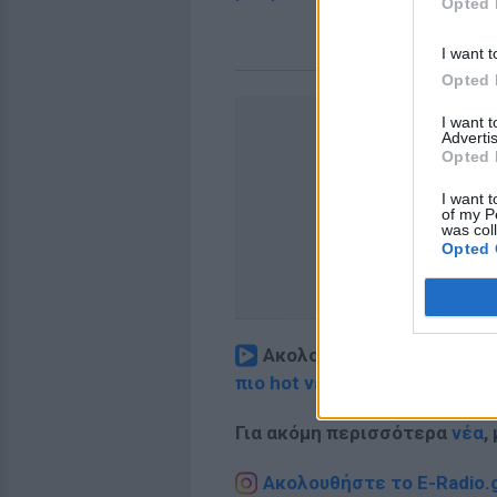
Opted 
I want t
Opted 
I want 
Advertis
Opted 
I want t
of my P
was col
Opted 
Ακολουθήστε το E-Radio.
πιο hot νέα
.
Για ακόμη περισσότερα
νέα
,
Ακολουθήστε το E-Radio.g