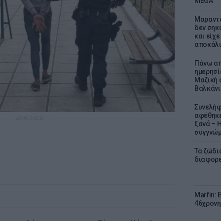
MEGA
Μαραντό
δεν σηκ
και είχε
αποκάλυ
Πάνω απ
ημερησί
Μαζική 
Βαλκάνι
Συνελήφ
αφέθηκε
ΔΙΑΦΗΜΙΣΗ
ξανά – 
συγγνώ
Τα ζώδια
διαφορ
Marfin: 
46χρονη