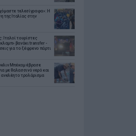
χόμαστε τελεσίγραφα»: Η
η της Ιταλίας στην
: Ιταλοί τουρίστες
κλαμπ» βανάκι transfer -
σεις για το ξέφρενο πάρτι
κλιν Μπέκαμ έβρασε
ια με θαλασσινό νερό και
 ανελέητο τρολάρισμα