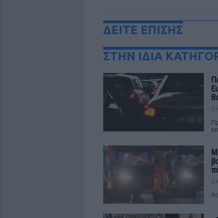
ΔΕΙΤΕ ΕΠΙΣΗΣ
ΣΤΗΝ ΙΔΙΑ ΚΑΤΗΓΟ
Π
Ε
Β
Σ
Πρ
επ
Μ
β
π
Σ
Χο