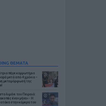
DING ΘΕΜΑΤΑ
τρια πήγε κομμωτήριο
ορά μετά από 4 χρόνια –
νη μεταμόρφωσή της
al
στο λιμάνι του Πειραιά:
ακοπές έναν μήνα» - Η
 ατάκα στην κάμερα του