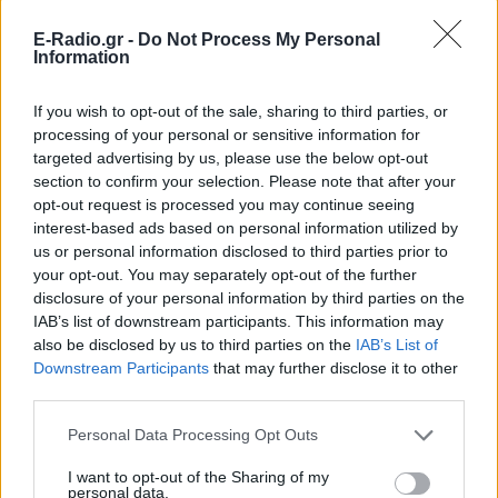
E-Radio.gr -
Do Not Process My Personal
Information
Σε συνέντευξή της το 2025 είχε δηλώσει ότι η
If you wish to opt-out of the sale, sharing to third parties, or
συνεχής έκθεσή της στα κοινωνικά δίκτυα της είχε
processing of your personal or sensitive information for
προκαλέσει έντονη συναισθηματική εξουθένωση, με
targeted advertising by us, please use the below opt-out
section to confirm your selection. Please note that after your
αποτέλεσμα να απέχει από αυτά για 51 ημέρες.
opt-out request is processed you may continue seeing
interest-based ads based on personal information utilized by
Το ξενοδοχείο Rosewood São Paulo ανέφερε σε
us or personal information disclosed to third parties prior to
ανακοίνωσή του ότι η Χίλντε Αν Λιν βρέθηκε νεκρή
your opt-out. You may separately opt-out of the further
και ότι συνεργάζεται πλήρως με τις αρμόδιες
disclosure of your personal information by third parties on the
αρχές, παρέχοντας κάθε πληροφορία που ζητείται
IAB’s list of downstream participants. This information may
also be disclosed by us to third parties on the
IAB’s List of
στο πλαίσιο της έρευνας.
Downstream Participants
that may further disclose it to other
third parties.
[ΠΗΓΗ]
Personal Data Processing Opt Outs
ΔΙΑΦΗΜΙΣΗ
I want to opt-out of the Sharing of my
personal data.