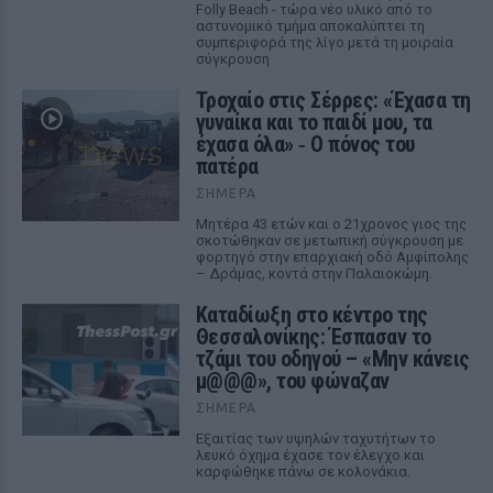
Folly Beach - τώρα νέο υλικό από το
αστυνομικό τμήμα αποκαλύπτει τη
συμπεριφορά της λίγο μετά τη μοιραία
σύγκρουση
Τροχαίο στις Σέρρες: «Έχασα τη
γυναίκα και το παιδί μου, τα
έχασα όλα» ‑ Ο πόνος του
πατέρα
ΣΉΜΕΡΑ
Μητέρα 43 ετών και ο 21χρονος γιος της
σκοτώθηκαν σε μετωπική σύγκρουση με
φορτηγό στην επαρχιακή οδό Αμφίπολης
– Δράμας, κοντά στην Παλαιοκώμη.
Καταδίωξη στο κέντρο της
Θεσσαλονίκης: Έσπασαν το
τζάμι του οδηγού – «Μην κάνεις
μ@@@», του φώναζαν
ΣΉΜΕΡΑ
Εξαιτίας των υψηλών ταχυτήτων το
λευκό όχημα έχασε τον έλεγχο και
καρφώθηκε πάνω σε κολονάκια.