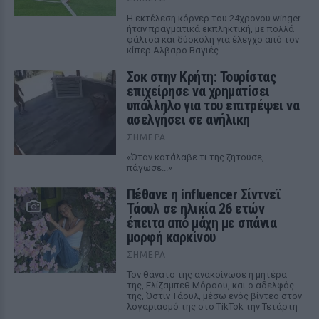
Η εκτέλεση κόρνερ του 24χρονου winger
ήταν πραγματικά εκπληκτική, με πολλά
φάλτσα και δύσκολη για έλεγχο από τον
κίπερ Αλβαρο Βαγιές
Σοκ στην Κρήτη: Τουρίστας
επιχείρησε να χρηματίσει
υπάλληλο για του επιτρέψει να
ασελγήσει σε ανήλικη
ΣΉΜΕΡΑ
«Όταν κατάλαβε τι της ζητούσε,
πάγωσε...»
Πέθανε η influencer Σίντνεϊ
Τάουλ σε ηλικία 26 ετών
έπειτα από μάχη με σπάνια
μορφή καρκίνου
ΣΉΜΕΡΑ
Τον θάνατο της ανακοίνωσε η μητέρα
της, Ελίζαμπεθ Μόροου, και ο αδελφός
της, Όστιν Τάουλ, μέσω ενός βίντεο στον
λογαριασμό της στο TikTok την Τετάρτη