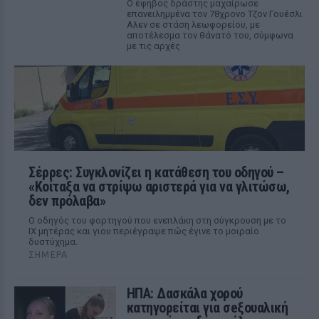
Ο έφηβος δράστης μαχαίρωσε
επανειλημμένα τον 78χρονο Τζον Γουέσλι
Αλεν σε στάση λεωφορείου, με
αποτέλεσμα τον θάνατό του, σύμφωνα
με τις αρχές
Σέρρες: Συγκλονίζει η κατάθεση του οδηγού –
«Κοίταξα να στρίψω αριστερά για να γλιτώσω,
δεν πρόλαβα»
Ο οδηγός του φορτηγού που ενεπλάκη στη σύγκρουση με το
ΙΧ μητέρας και γιου περιέγραψε πώς έγινε το μοιραίο
δυστύχημα.
ΣΉΜΕΡΑ
ΗΠΑ: Δασκάλα χορού
κατηγορείται για σeξουαλική