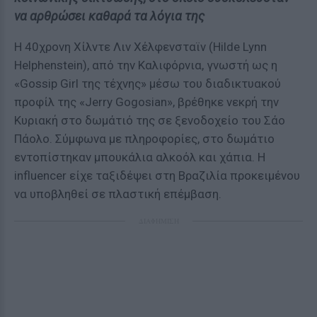
να αρθρώσει καθαρά τα λόγια της
Η 40χρονη Χίλντε Λιν Χέλφενσταϊν (Hilde Lynn
Helphenstein), από την Καλιφόρνια, γνωστή ως η
«Gossip Girl της τέχνης» μέσω του διαδικτυακού
προφίλ της «Jerry Gogosian», βρέθηκε νεκρή την
Κυριακή στο δωμάτιό της σε ξενοδοχείο του Σάο
Πάολο. Σύμφωνα με πληροφορίες, στο δωμάτιο
εντοπίστηκαν μπουκάλια αλκοόλ και χάπια. Η
influencer είχε ταξιδέψει στη Βραζιλία προκειμένου
να υποβληθεί σε πλαστική επέμβαση.
ΔΙΑΦΗΜΙΣΗ