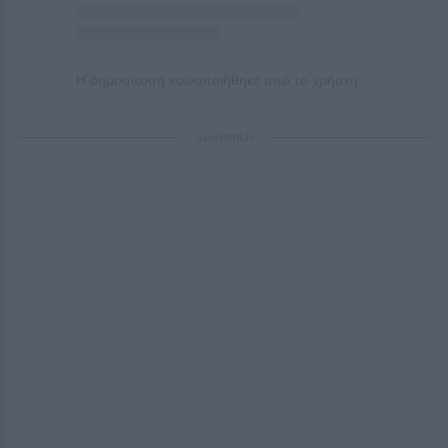
Η δημοσίευση κοινοποιήθηκε από το χρήστη Hilde Lynn Helphenstein (@hildehelphenstein)
ΔΙΑΦΗΜΙΣΗ