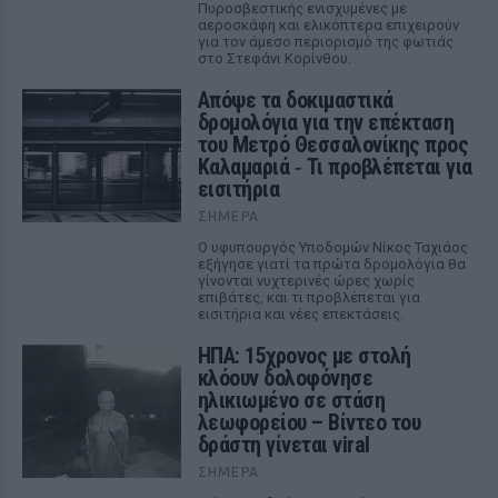
Πυροσβεστικής ενισχυμένες με
αεροσκάφη και ελικόπτερα επιχειρούν
για τον άμεσο περιορισμό της φωτιάς
στο Στεφάνι Κορίνθου.
Απόψε τα δοκιμαστικά
δρομολόγια για την επέκταση
του Μετρό Θεσσαλονίκης προς
Καλαμαριά ‑ Τι προβλέπεται για
εισιτήρια
ΣΉΜΕΡΑ
Ο υφυπουργός Υποδομών Νίκος Ταχιάος
εξήγησε γιατί τα πρώτα δρομολόγια θα
γίνονται νυχτερινές ώρες χωρίς
επιβάτες, και τι προβλέπεται για
εισιτήρια και νέες επεκτάσεις.
ΗΠΑ: 15χρονος με στολή
κλόουν δολοφόνησε
ηλικιωμένο σε στάση
λεωφορείου – Βίντεο του
δράστη γίνεται viral
ΣΉΜΕΡΑ