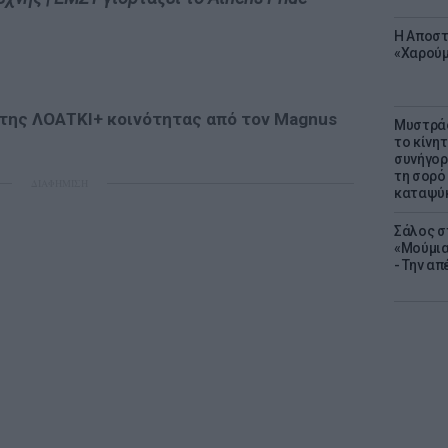
Η Αποστ
«Χαρούμ
α της ΛΟΑΤΚΙ+ κοινότητας από τον Magnus
Μυστράς
το κίνη
συνήγορ
τη σορό
ΔΙΑΦΗΜΙΣΗ
καταψύ
Σάλος σ
«Μούμια
- Την α