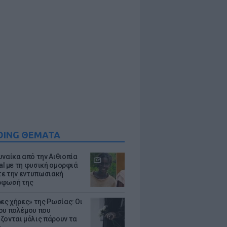
DING ΘΕΜΑΤΑ
υναίκα από την Αιθιοπία
ral με τη φυσική ομορφιά
ίτε την εντυπωσιακή
ρφωσή της
ρες χήρες» της Ρωσίας: Οι
ου πολέμου που
ζονται μόλις πάρουν τα