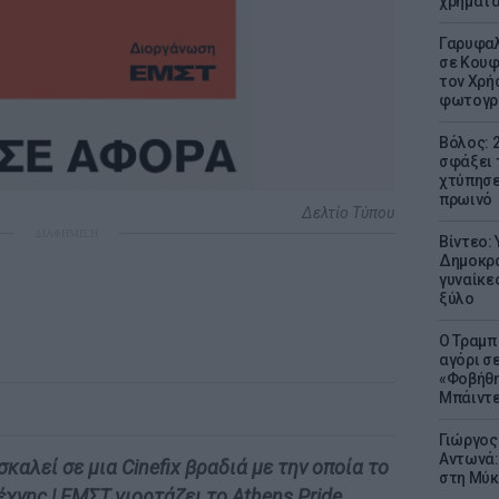
χρήματ
Γαρυφαλ
σε Κουφ
τον Χρή
φωτογρ
Βόλος: 
σφάξει 
χτύπησε
πρωινό
Δελτίο Τύπου
ΔΙΑΦΗΜΙΣΗ
Βίντεο:
Δημοκρα
γυναίκε
ξύλο
Ο Τραμπ
αγόρι σ
«Φοβήθη
Μπάιντε
Γιώργος
Αντωνά:
καλεί σε μια Cinefix βραδιά με την οποία το
στη Μύκ
χνης | ΕΜΣΤ γιορτάζει το Athens Pride