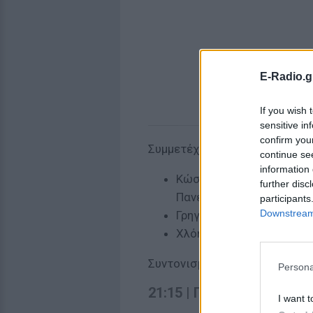
E-Radio.g
If you wish 
sensitive in
confirm you
Συμμετέχουν:
continue se
information 
Κώστας Γιαννακόπουλος 
further disc
Πανεπιστήμιο Αιγαίου
participants
Downstream 
Γρηγόρης Βαλλιανάτος –
Χλόη Κολύρη, Ψυχίατρος
Συντονισμός: Φοίβος Σακαλής
Persona
21:15 | Προβολή ταινιών
I want t