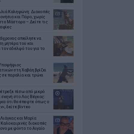
α
λιά Καληφώνη: Διακοπές
ονήσια και Πάρο, χωρίς
στο Μάστορα – Δείτε τις
αφίες
26χρονος απείλησε να
τη μητέρα του και
 τον αδελφό του για το
 Υποψήφιος
τικών στη Χαβάη βρίζει
ς σε παραλία και τρώει
 έτρεξε πίσω από μικρό
ε σκηνή στο Λας Βέγκας:
κα ότι θα έπεφτε όπως ο
ν», δείτε βίντεο
 Λιάγκας και Μαρία
 Καλοκαιρινές διακοπές
ονο με φόντο το Αιγαίο