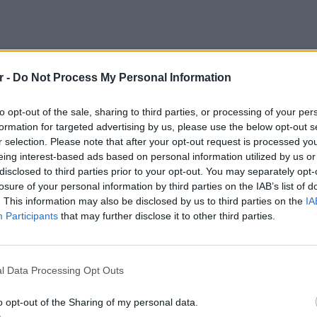
r -
Do Not Process My Personal Information
to opt-out of the sale, sharing to third parties, or processing of your per
formation for targeted advertising by us, please use the below opt-out s
r selection. Please note that after your opt-out request is processed y
eing interest-based ads based on personal information utilized by us or
disclosed to third parties prior to your opt-out. You may separately opt-
– Καθηγητής Κοινωνικής Ανθρωπολογίας,
losure of your personal information by third parties on the IAB’s list of
. This information may also be disclosed by us to third parties on the
IA
Participants
that may further disclose it to other third parties.
 Πολιτικός επιστήμονας, δημοσιογράφος
, Queer Ψυχανάλυση
LIFESTY
Πέρεζ Χ
l Data Processing Opt Outs
μετά το
o opt-out of the Sharing of my personal data.