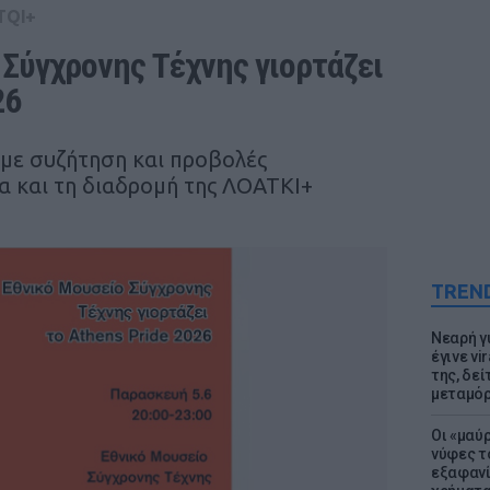
TQI+
Σύγχρονης Τέχνης γιορτάζει 
26
 με συζήτηση και προβολές
α και τη διαδρομή της ΛΟΑΤΚΙ+
TREN
Νεαρή γ
έγινε vi
της, δε
μεταμό
Οι «μαύ
νύφες τ
εξαφανί