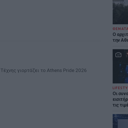
ΘΕΜΑΤ
Ο αρχι
την Αθ
Τέχνης γιορτάζει το Athens Pride 2026
LIFESTY
Οι συν
εισιτήρ
τις τιμ