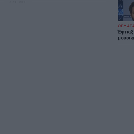
ΔΙΑΦΗΜΙΣΗ
ΘΕΜΑΤ
Έφτιαξ
μουσική