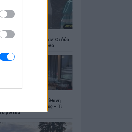
LE
ντάνα και Νικόλ Κίντμαν: Οι δύο
ου Χόλιγουντ στη Μύκονο
LE
γος Μανίκας έστησε απίθανη
σε υπάλληλο καφετέριας – Τι
το βίντεο