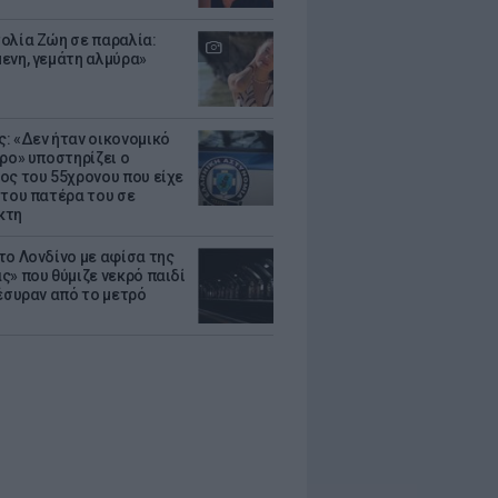
ολία Ζώη σε παραλία:
ενη, γεμάτη αλμύρα»
: «Δεν ήταν οικονομικό
τρο» υποστηρίζει ο
ος του 55χρονου που είχε
 του πατέρα του σε
κτη
το Λονδίνο με αφίσα της
ς» που θύμιζε νεκρό παιδί
πέσυραν από το μετρό