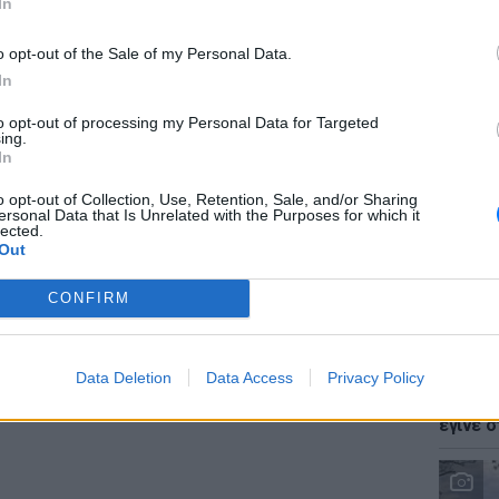
In
ry
, 2022, 2’26’’
instein of Sex: Life and Work of Dr. M.
o opt-out of the Sale of my Personal Data.
In
x από το Εθνικό Μουσείο Σύγχρονης Τέχνης.
to opt-out of processing my Personal Data for Targeted
LIFESTY
ing.
Ζόε Σαλ
In
ΔΙΑΦΗΜΙΣΗ
σταρ τ
o opt-out of Collection, Use, Retention, Sale, and/or Sharing
ersonal Data that Is Unrelated with the Purposes for which it
lected.
Out
CONFIRM
LIFESTY
Data Deletion
Data Access
Privacy Policy
Ο Γιώρ
φάρσα 
έγινε σ