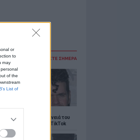
sonal or
ection to
ΔΙΑΒΑΣΤΕ ΣΗΜΕΡΑ
ou may
 personal
out of the
 downstream
B’s List of
LE
ίλτον: Τι λέει η οικογένειά του
 σοκαριστικό live στο TikTok