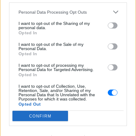
third parties.
Personal Data Processing Opt Outs
ΣΤΗΝ ΙΔΙΑ ΚΑΤΗΓΟΡΙΑ
I want to opt-out of the Sharing of my
personal data.
Η παράξενη ελευθερία: Σε αυτή
Opted In
τη χώρα της Ευρώπης, το γuμνό
δεν θεωρείται πρόκληση
I want to opt-out of the Sale of my
Personal Data.
ΣΉΜΕΡΑ
Opted In
Είναι τρόπος ζωής!
I want to opt-out of processing my
Personal Data for Targeted Advertising.
Έβαλαν όλους τους
Opted In
εργαζόμενους στον ίδιο χώρο
και συνέβη κάτι που κανείς δεν
I want to opt-out of Collection, Use,
περίμενε
Retention, Sale, and/or Sharing of my
Personal Data that Is Unrelated with the
ΣΉΜΕΡΑ
Purposes for which it was collected.
Opted Out
Τι συνέβη όταν οι εργαζόμενοι
αναγκάστηκαν να δουλεύουν όλοι μαζί
στα λεγόμενα open offices
CONFIRM
Το μυστικό των βασιλικών
γάμων κρύβεται σε ένα ορυχείο