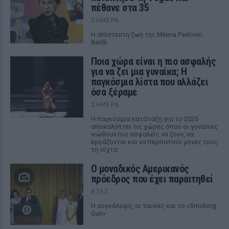
πέθανε στα 35
ΣΉΜΕΡΑ
Η απίστευτη ζωή της Milena Pavlović-
Barilli
Ποια χώρα είναι η πιο ασφαλής
για να ζει μια γυναίκα; Η
παγκόσμια λίστα που αλλάζει
όσα ξέραμε
ΣΉΜΕΡΑ
Η παγκόσμια κατάταξη για το 2025
αποκαλύπτει τις χώρες όπου οι γυναίκες
νιώθουν πιο ασφαλείς να ζουν, να
εργάζονται και να περπατούν μόνες τους
τη νύχτα
Ο μοναδικός Αμερικανός
πρόεδρος που έχει παραιτηθεί
ΧΤΕΣ
Η συγκάλυψη, οι ταινίες και το «Smoking
Gun»