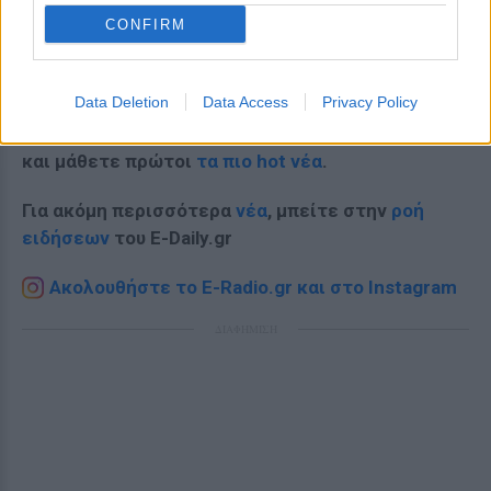
CONFIRM
Data Deletion
Data Access
Privacy Policy
Ακολουθήστε το E-Radio.gr στο
Google News
και μάθετε πρώτοι
τα πιο hot νέα
.
Για ακόμη περισσότερα
νέα
, μπείτε στην
ροή
ειδήσεων
του E-Daily.gr
Ακολουθήστε το E-Radio.gr και στο Instagram
ΔΙΑΦΗΜΙΣΗ