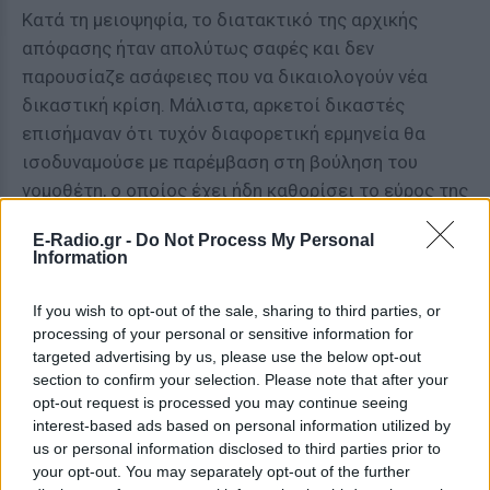
Κατά τη μειοψηφία, το διατακτικό της αρχικής
απόφασης ήταν απολύτως σαφές και δεν
παρουσίαζε ασάφειες που να δικαιολογούν νέα
δικαστική κρίση. Μάλιστα, αρκετοί δικαστές
επισήμαναν ότι τυχόν διαφορετική ερμηνεία θα
ισοδυναμούσε με παρέμβαση στη βούληση του
νομοθέτη, ο οποίος έχει ήδη καθορίσει το εύρος της
προστασίας που παρέχει στους οφειλέτες μέσω
E-Radio.gr -
Do Not Process My Personal
των σχετικών διατάξεων.
Information
Παρά τις επιμέρους διαφωνίες, η απόφαση της
If you wish to opt-out of the sale, sharing to third parties, or
Ολομέλειας θεωρείται κομβικής σημασίας, καθώς
processing of your personal or sensitive information for
διαμορφώνει πλέον ενιαία νομολογία για ένα
targeted advertising by us, please use the below opt-out
ζήτημα που αφορά εκατοντάδες χιλιάδες
section to confirm your selection. Please note that after your
opt-out request is processed you may continue seeing
δανειολήπτες και αναμένεται να επηρεάσει
interest-based ads based on personal information utilized by
σημαντικά το ύψος των δόσεων που καλούνται να
us or personal information disclosed to third parties prior to
καταβάλουν στο πλαίσιο των δικαστικών
your opt-out. You may separately opt-out of the further