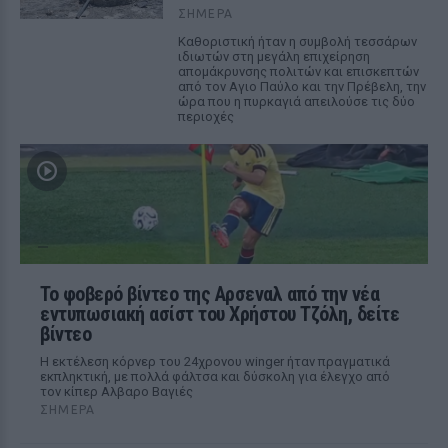
ΣΉΜΕΡΑ
Καθοριστική ήταν η συμβολή τεσσάρων
ιδιωτών στη μεγάλη επιχείρηση
απομάκρυνσης πολιτών και επισκεπτών
από τον Αγιο Παύλο και την Πρέβελη, την
ώρα που η πυρκαγιά απειλούσε τις δύο
περιοχές
Το φοβερό βίντεο της Αρσεναλ από την νέα
εντυπωσιακή ασίστ του Χρήστου Τζόλη, δείτε
βίντεο
Η εκτέλεση κόρνερ του 24χρονου winger ήταν πραγματικά
εκπληκτική, με πολλά φάλτσα και δύσκολη για έλεγχο από
τον κίπερ Αλβαρο Βαγιές
ΣΉΜΕΡΑ