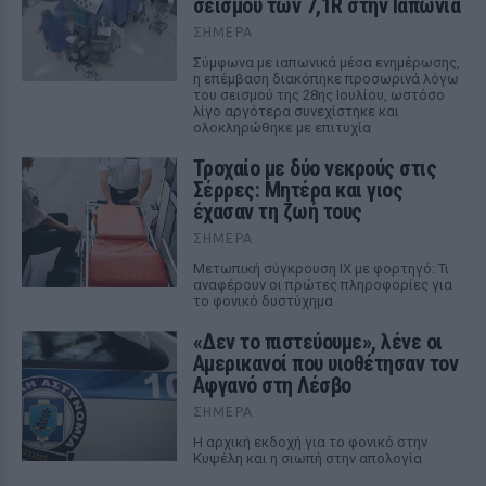
σεισμού των 7,1R στην Ιαπωνία
ΣΉΜΕΡΑ
Σύμφωνα με ιαπωνικά μέσα ενημέρωσης,
η επέμβαση διακόπηκε προσωρινά λόγω
του σεισμού της 28ης Ιουλίου, ωστόσο
λίγο αργότερα συνεχίστηκε και
ολοκληρώθηκε με επιτυχία
Τροχαίο με δύο νεκρούς στις
Σέρρες: Μητέρα και γιος
έχασαν τη ζωή τους
ΣΉΜΕΡΑ
Μετωπική σύγκρουση ΙΧ με φορτηγό: Τι
αναφέρουν οι πρώτες πληροφορίες για
το φονικό δυστύχημα
«Δεν το πιστεύουμε», λένε οι
Αμερικανοί που υιοθέτησαν τον
Αφγανό στη Λέσβο
ΣΉΜΕΡΑ
Η αρχική εκδοχή για το φονικό στην
Κυψέλη και η σιωπή στην απολογία