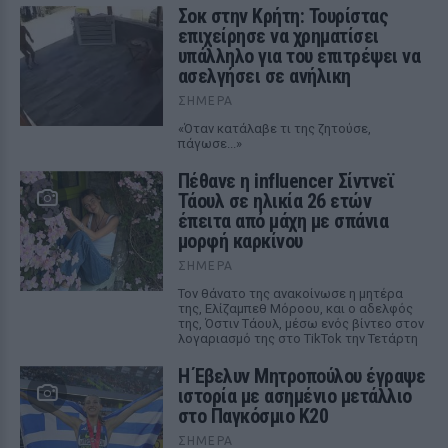
Σοκ στην Κρήτη: Τουρίστας
επιχείρησε να χρηματίσει
υπάλληλο για του επιτρέψει να
ασελγήσει σε ανήλικη
ΣΉΜΕΡΑ
«Όταν κατάλαβε τι της ζητούσε,
πάγωσε...»
Πέθανε η influencer Σίντνεϊ
Τάουλ σε ηλικία 26 ετών
έπειτα από μάχη με σπάνια
μορφή καρκίνου
ΣΉΜΕΡΑ
Τον θάνατο της ανακοίνωσε η μητέρα
της, Ελίζαμπεθ Μόροου, και ο αδελφός
της, Όστιν Τάουλ, μέσω ενός βίντεο στον
λογαριασμό της στο TikTok την Τετάρτη
Η Έβελυν Μητροπούλου έγραψε
ιστορία με ασημένιο μετάλλιο
στο Παγκόσμιο Κ20
ΣΉΜΕΡΑ