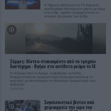
Η 18χρονη αθλήτρια του ΓΣ Κηφισιάς
αναδείχθηκε δεύτερη στο μήκος με άλμα
στα 6,44μ., σχεδόν ισοφαρίζοντας το
ατομικό της ρεκόρ των 6,45μ.
Σέρρες: Βίντεο‑ντοκουμέντο από το τροχαίο
δυστύχημα ‑ Βγήκε στο αντίθετο ρεύμα το ΙΧ
Το ΙΧ βγήκε από το δρόμο, «καβάλησε» τη διπλή
διαχωριστική και συγκρούστηκε πλαγιομετωπικά με το
φορτηγό, με αποτέλεσμα τον θανάσιμο τραυματισμό των
επιβατών
ΣΉΜΕΡΑ
Συγκλονιστικό βίντεο από
χειρουργείο την ώρα του