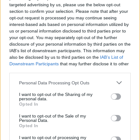
targeted advertising by us, please use the below opt-out
section to confirm your selection. Please note that after your
opt-out request is processed you may continue seeing
interest-based ads based on personal information utilized by
us or personal information disclosed to third parties prior to
your opt-out. You may separately opt-out of the further
disclosure of your personal information by third parties on the
IAB’s list of downstream participants. This information may
also be disclosed by us to third parties on the
IAB’s List of
Downstream Participants
that may further disclose it to other
Ακολουθήστε το E-Radio.gr στο
Google News
third parties.
και μάθετε πρώτοι
τα πιο hot νέα
.
Personal Data Processing Opt Outs
Διαβάστε περισσότερα θέματα για
Μόδα
,
I want to opt-out of the Sharing of my
Ομορφιά
,
Σχέσεις
και φυσικά
Celebrities
στο νέο
personal data.
Opted In
Pink.gr
!
I want to opt-out of the Sale of my
Ακολουθήστε το E-Radio.gr και στο Instagram
Personal Data.
Opted In
ΔΙΑΦΗΜΙΣΗ
I want to opt-out of processing my