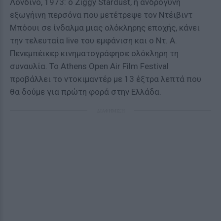
Λονδίνο, 1973: ο Ziggy Stardust, η ανδρόγυνη
εξωγήινη περσόνα που μετέτρεψε τον Ντέιβιντ
Μπόουι σε ίνδαλμα μιας ολόκληρης εποχής, κάνει
την τελευταία live του εμφάνιση και ο Ντ. Α.
Πενεμπέικερ κινηματογράφησε ολόκληρη τη
συναυλία. Το Athens Open Air Film Festival
προβάλλει το ντοκιμαντέρ με 13 έξτρα λεπτά που
θα δούμε για πρώτη φορά στην Ελλάδα.
ΔΙΑΦΗΜΙΣΗ