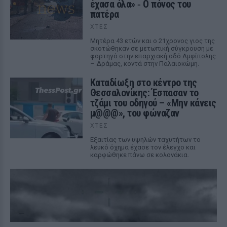
έχασα όλα» ‑ Ο πόνος του
πατέρα
ΧΤΕΣ
Μητέρα 43 ετών και ο 21χρονος γιος της
σκοτώθηκαν σε μετωπική σύγκρουση με
φορτηγό στην επαρχιακή οδό Αμφίπολης
– Δράμας, κοντά στην Παλαιοκώμη.
Καταδίωξη στο κέντρο της
Θεσσαλονίκης: Έσπασαν το
τζάμι του οδηγού – «Μην κάνεις
μ@@@», του φώναζαν
ΧΤΕΣ
Εξαιτίας των υψηλών ταχυτήτων το
λευκό όχημα έχασε τον έλεγχο και
καρφώθηκε πάνω σε κολονάκια.