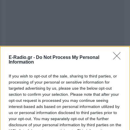
E-Radio.gr -
Do Not Process My Personal
Information
If you wish to opt-out of the sale, sharing to third parties, or
processing of your personal or sensitive information for
targeted advertising by us, please use the below opt-out
Ακολουθήστε το E-Radio.gr στο
Google News
section to confirm your selection. Please note that after your
και μάθετε πρώτοι
τα πιο hot νέα
.
opt-out request is processed you may continue seeing
interest-based ads based on personal information utilized by
Για ακόμη περισσότερα
νέα
, μπείτε στην
ροή
us or personal information disclosed to third parties prior to
ειδήσεων
του E-Daily.gr
your opt-out. You may separately opt-out of the further
disclosure of your personal information by third parties on the