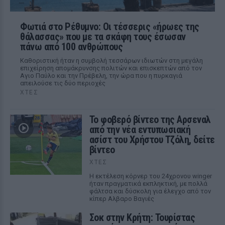
Φωτιά στο Ρέθυμνο: Οι τέσσερις «ήρωες της
θάλασσας» που με τα σκάφη τους έσωσαν
πάνω από 100 ανθρώπους
Καθοριστική ήταν η συμβολή τεσσάρων ιδιωτών στη μεγάλη
επιχείρηση απομάκρυνσης πολιτών και επισκεπτών από τον
Αγιο Παύλο και την Πρέβελη, την ώρα που η πυρκαγιά
απειλούσε τις δύο περιοχές
ΧΤΕΣ
Το φοβερό βίντεο της Αρσεναλ
από την νέα εντυπωσιακή
ασίστ του Χρήστου Τζόλη, δείτε
βίντεο
ΧΤΕΣ
Η εκτέλεση κόρνερ του 24χρονου winger
ήταν πραγματικά εκπληκτική, με πολλά
φάλτσα και δύσκολη για έλεγχο από τον
κίπερ Αλβαρο Βαγιές
Σοκ στην Κρήτη: Τουρίστας