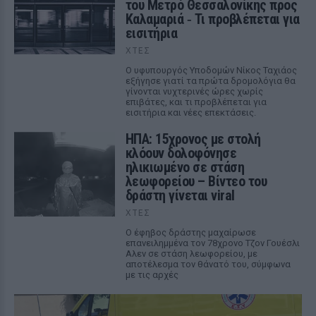
του Μετρό Θεσσαλονίκης προς
Καλαμαριά ‑ Τι προβλέπεται για
εισιτήρια
ΧΤΕΣ
Ο υφυπουργός Υποδομών Νίκος Ταχιάος
εξήγησε γιατί τα πρώτα δρομολόγια θα
γίνονται νυχτερινές ώρες χωρίς
επιβάτες, και τι προβλέπεται για
εισιτήρια και νέες επεκτάσεις.
ΗΠΑ: 15χρονος με στολή
κλόουν δολοφόνησε
ηλικιωμένο σε στάση
λεωφορείου – Βίντεο του
δράστη γίνεται viral
ΧΤΕΣ
Ο έφηβος δράστης μαχαίρωσε
επανειλημμένα τον 78χρονο Τζον Γουέσλι
Αλεν σε στάση λεωφορείου, με
αποτέλεσμα τον θάνατό του, σύμφωνα
με τις αρχές