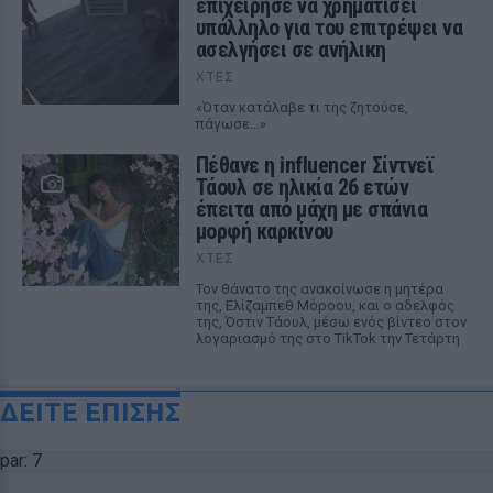
επιχείρησε να χρηματίσει
υπάλληλο για του επιτρέψει να
ασελγήσει σε ανήλικη
ΧΤΕΣ
«Όταν κατάλαβε τι της ζητούσε,
πάγωσε...»
Πέθανε η influencer Σίντνεϊ
Τάουλ σε ηλικία 26 ετών
έπειτα από μάχη με σπάνια
μορφή καρκίνου
ΧΤΕΣ
Τον θάνατο της ανακοίνωσε η μητέρα
της, Ελίζαμπεθ Μόροου, και ο αδελφός
της, Όστιν Τάουλ, μέσω ενός βίντεο στον
λογαριασμό της στο TikTok την Τετάρτη
ΔΕΙΤΕ ΕΠΙΣΗΣ
par: 7