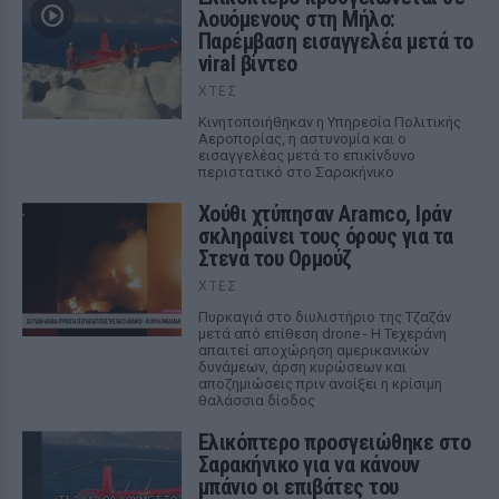
λουόμενους στη Μήλο:
Παρέμβαση εισαγγελέα μετά το
viral βίντεο
ΧΤΕΣ
Κινητοποιήθηκαν η Υπηρεσία Πολιτικής
Αεροπορίας, η αστυνομία και ο
εισαγγελέας μετά το επικίνδυνο
περιστατικό στο Σαρακήνικο
Χούθι χτύπησαν Aramco, Ιράν
σκληραίνει τους όρους για τα
Στενά του Ορμούζ
ΧΤΕΣ
Πυρκαγιά στο διυλιστήριο της Τζαζάν
μετά από επίθεση drone - Η Τεχεράνη
απαιτεί αποχώρηση αμερικανικών
δυνάμεων, άρση κυρώσεων και
αποζημιώσεις πριν ανοίξει η κρίσιμη
θαλάσσια δίοδος
Ελικόπτερο προσγειώθηκε στο
Σαρακήνικο για να κάνουν
μπάνιο οι επιβάτες του