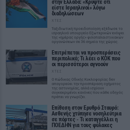
στην Ελλάδα: «Κρύψτε ότι
είστε Ισραηλινοί» λόγω
διαδηλώσεων
ΧΤΕΣ
Ταξιδιωτική προειδοποίηση εξέδωσε το
ισραηλινό υπουργείο Εξωτερικών ενόψει
της «ημέρας οργής» φιλοπαλαιστινιακών
οργανώσεων σε 36 σημεία της χώρας.
Επιτρέπεται να προσπεράσεις
περιπολικό; Τι λέει ο ΚΟΚ που
οι περισσότεροι αγνοούν
ΧΤΕΣ
Ο Κώδικας Οδικής Κυκλοφορίας δεν
απαγορεύει την προσπέραση οχήματος
της αστυνομίας, αλλά ισχύουν
συγκεκριμένοι κανόνες που κάθε οδηγός
πρέπει να γνωρίζει.
Επίθεση στον Ερυθρό Σταυρό:
Ασθενής χτύπησε νοσηλεύτρια
σε πόρτες ‑ Τι καταγγέλλει η
ΠΟΕΔΗΝ για τους φύλακες