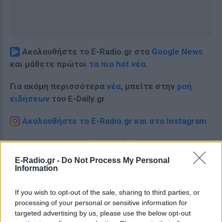
Ακολουθήστε το E-Radio.gr στο
Google News
και μάθετε πρώτοι
τα πιο hot νέα
.
Για ακόμη περισσότερα
νέα
, μπείτε στην
ροή
ειδήσεων
του E-Daily.gr
Ακολουθήστε το E-Radio.gr και στο Instagram
ΔΙΑΦΗΜΙΣΗ
E-Radio.gr -
Do Not Process My Personal
Information
If you wish to opt-out of the sale, sharing to third parties, or
processing of your personal or sensitive information for
targeted advertising by us, please use the below opt-out