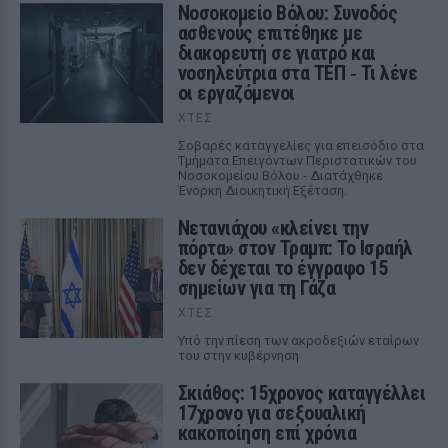
Νοσοκομείο Βόλου: Συνοδός
ασθενούς επιτέθηκε με
διακορευτή σε γιατρό και
νοσηλεύτρια στα ΤΕΠ ‑ Τι λένε
οι εργαζόμενοι
ΧΤΕΣ
Σοβαρές καταγγελίες για επεισόδιο στα
Τμήματα Επειγόντων Περιστατικών του
Νοσοκομείου Βόλου - Διατάχθηκε
Ένορκη Διοικητική Εξέταση.
Νετανιάχου «κλείνει την
πόρτα» στον Τραμπ: Το Ισραήλ
δεν δέχεται το έγγραφο 15
σημείων για τη Γάζα
ΧΤΕΣ
Υπό την πίεση των ακροδεξιών εταίρων
του στην κυβέρνηση
Σκιάθος: 15χρονος καταγγέλλει
17χρονο για σεξουαλική
κακοποίηση επί χρόνια