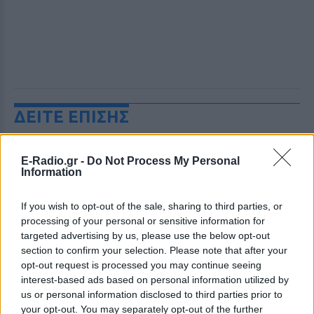
ΔΕΙΤΕ ΕΠΙΣΗΣ
ΣΤΗΝ ΙΔΙΑ ΚΑΤΗΓΟΡΙΑ
E-Radio.gr -
Do Not Process My Personal
Information
Γιατί δεν έσωσα το κουτάβι: Ο
ερευνητής που κατέγραφε τη
If you wish to opt-out of the sale, sharing to third parties, or
συμβίωση του μικρού σκυλιού
processing of your personal or sensitive information for
με αγέλη λύκων εξηγεί γιατί
targeted advertising by us, please use the below opt-out
δεν επενέβη
section to confirm your selection. Please note that after your
ΣΉΜΕΡΑ
opt-out request is processed you may continue seeing
«Κρατάμε την επιστημονική απόσταση,
interest-based ads based on personal information utilized by
δεν είναι δυνατόν να πάω να επέμβω,
us or personal information disclosed to third parties prior to
ούτε γίνεται να στείλω κάποιον
your opt-out. You may separately opt-out of the further
κτηνίατρο σε ένα μέρος όπου υπάρχει