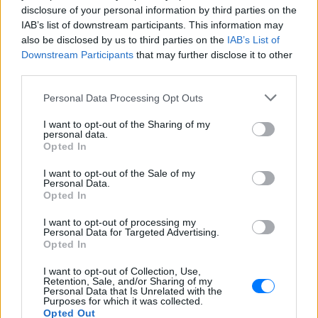
αγέλη με λύκους, είναι επικίνδυνο» λέει
disclosure of your personal information by third parties on the
στο protothema.gr ο διδάκτορας
IAB’s list of downstream participants. This information may
ζωολογίας του ΑΠΘ, Θεόδωρος Κομηνός
- Έχουν πεθάνει και έξι λυκόπουλα
also be disclosed by us to third parties on the
IAB’s List of
Downstream Participants
that may further disclose it to other
Για πάντα στη Ρεάλ Μαδρίτης ο
third parties.
Βινίσιους: Υπογράφει νέο
εξαετές συμβόλαιο ο
Personal Data Processing Opt Outs
Βραζιλιάνος
I want to opt-out of the Sharing of my
ΣΉΜΕΡΑ
personal data.
Σύμφωνα με τον Φαμπρίτσιο Ρομάνο ο
Opted In
Βραζιλιάνος είναι έτοιμος να αποδεχτεί
την πρόταση της Ρεάλ
I want to opt-out of the Sale of my
Personal Data.
Meta έξυπνα γυαλιά: Γιατί
Opted In
εστιατόρια, παμπ και θέατρα
στη Βρετανία τα απαγορεύουν
I want to opt-out of processing my
Personal Data for Targeted Advertising.
ΣΉΜΕΡΑ
Opted In
Από τον εστιάτορα Τζέρεμι Κινγκ ως την
αλυσίδα Wetherspoons και τον όμιλο ATG
I want to opt-out of Collection, Use,
Theatres, ολοένα περισσότεροι χώροι
Retention, Sale, and/or Sharing of my
Personal Data that Is Unrelated with the
εστίασης και ψυχαγωγίας κλείνουν την
Purposes for which it was collected.
πόρτα στα Ray-Ban Meta glasses.
Opted Out