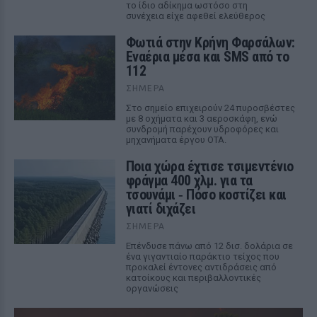
το ίδιο αδίκημα ωστόσο στη
συνέχεια είχε αφεθεί ελεύθερος
Φωτιά στην Κρήνη Φαρσάλων:
Εναέρια μέσα και SMS από το
112
ΣΉΜΕΡΑ
Στο σημείο επιχειρούν 24 πυροσβέστες
με 8 οχήματα και 3 αεροσκάφη, ενώ
συνδρομή παρέχουν υδροφόρες και
μηχανήματα έργου ΟΤΑ.
Ποια χώρα έχτισε τσιμεντένιο
φράγμα 400 χλμ. για τα
τσουνάμι ‑ Πόσο κοστίζει και
γιατί διχάζει
ΣΉΜΕΡΑ
Επένδυσε πάνω από 12 δισ. δολάρια σε
ένα γιγαντιαίο παράκτιο τείχος που
προκαλεί έντονες αντιδράσεις από
κατοίκους και περιβαλλοντικές
οργανώσεις