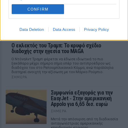
CONFIRM
Data Deletion
Data Access
Privacy Policy
Ο εκλεκτός του Τραμπ: Το κρυφό σχέδιο
διαδοχής στην ηγεσία του MAGA
Ο Ντόναλντ Τραμπ φέρεται να έδωσε ιδιωτικά το πιο
ξεκάθαρο μέχρι σήμερα σήμα υπέρ του αντιπροέδρου ως
διαδόχου του στο Ρεπουμπλικανικό Κόμμα, ενώ παράλληλα
διατηρεί ανοιχτή την εξίσωση με τον Μάρκο Ρούμπιο.
ΣΉΜΕΡΑ
Συμφωνία εξαγοράς για την
EasyJet ‑ Στην αμερικανική
Appolo για 6,65 δισ. ευρώ
ΣΉΜΕΡΑ
Μετά την απόσυρση από τη διαδικασία
ανταγωνίστριας αμερικανικής
επενδυτικής εταιρίας