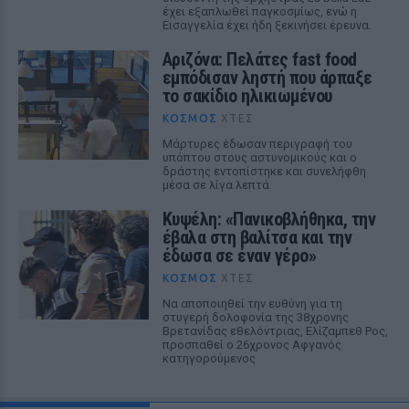
έχει εξαπλωθεί παγκοσμίως, ενώ η
Εισαγγελία έχει ήδη ξεκινήσει έρευνα.
Αριζόνα: Πελάτες fast food
εμπόδισαν ληστή που άρπαξε
το σακίδιο ηλικιωμένου
ΚΌΣΜΟΣ
ΧΤΕΣ
Μάρτυρες έδωσαν περιγραφή του
υπόπτου στους αστυνομικούς και ο
δράστης εντοπίστηκε και συνελήφθη
μέσα σε λίγα λεπτά
Κυψέλη: «Πανικοβλήθηκα, την
έβαλα στη βαλίτσα και την
έδωσα σε έναν γέρο»
ΚΌΣΜΟΣ
ΧΤΕΣ
Να αποποιηθεί την ευθύνη για τη
στυγερή δολοφονία της 38χρονης
Βρετανίδας εθελόντριας, Ελίζαμπεθ Ρος,
προσπαθεί ο 26χρονος Αφγανός
κατηγορούμενος