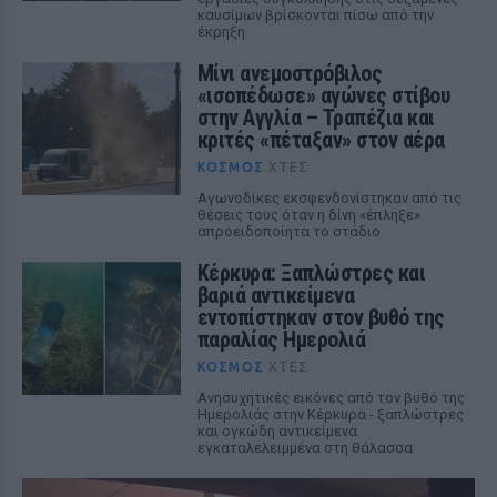
καυσίμων βρίσκονται πίσω από την
έκρηξη
Μίνι ανεμοστρόβιλος
«ισοπέδωσε» αγώνες στίβου
στην Αγγλία – Τραπέζια και
κριτές «πέταξαν» στον αέρα
ΚΌΣΜΟΣ
ΧΤΕΣ
Αγωνοδίκες εκσφενδονίστηκαν από τις
θέσεις τους όταν η δίνη «έπληξε»
απροειδοποίητα το στάδιο
Κέρκυρα: Ξαπλώστρες και
βαριά αντικείμενα
εντοπίστηκαν στον βυθό της
παραλίας Ημερολιά
ΚΌΣΜΟΣ
ΧΤΕΣ
Ανησυχητικές εικόνες από τον βυθό της
Ημερολιάς στην Κέρκυρα - ξαπλώστρες
και ογκώδη αντικείμενα
εγκαταλελειμμένα στη θάλασσα