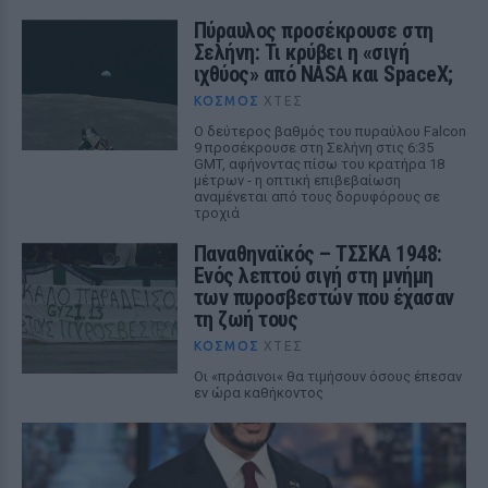
Πύραυλος προσέκρουσε στη
Σελήνη: Τι κρύβει η «σιγή
ιχθύος» από NASA και SpaceX;
ΚΌΣΜΟΣ
ΧΤΕΣ
Ο δεύτερος βαθμός του πυραύλου Falcon
9 προσέκρουσε στη Σελήνη στις 6:35
GMT, αφήνοντας πίσω του κρατήρα 18
μέτρων - η οπτική επιβεβαίωση
αναμένεται από τους δορυφόρους σε
τροχιά
Παναθηναϊκός – ΤΣΣΚΑ 1948:
Ενός λεπτού σιγή στη μνήμη
των πυροσβεστών που έχασαν
τη ζωή τους
ΚΌΣΜΟΣ
ΧΤΕΣ
Οι «πράσινοι« θα τιμήσουν όσους έπεσαν
εν ώρα καθήκοντος