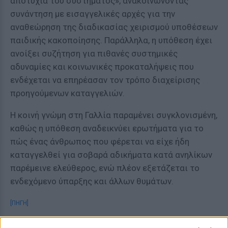
αποτυχία του συστήματος», ανακοινώνοντας
συνάντηση με εισαγγελικές αρχές για την
αναθεώρηση της διαδικασίας χειρισμού υποθέσεων
παιδικής κακοποίησης. Παράλληλα, η υπόθεση έχει
ανοίξει συζήτηση για πιθανές συστημικές
αδυναμίες και κοινωνικές προκαταλήψεις που
ενδέχεται να επηρέασαν τον τρόπο διαχείρισης
προηγούμενων καταγγελιών.
Η κοινή γνώμη στη Γαλλία παραμένει συγκλονισμένη,
καθώς η υπόθεση αναδεικνύει ερωτήματα για το
πώς ένας άνθρωπος που φέρεται να είχε ήδη
καταγγελθεί για σοβαρά αδικήματα κατά ανηλίκων
παρέμεινε ελεύθερος, ενώ πλέον εξετάζεται το
ενδεχόμενο ύπαρξης και άλλων θυμάτων.
[ΠΗΓΗ]