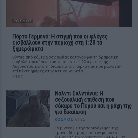
ΚΌΣΜΟΣ
Πόρτο Γερμενό: Η στιγμή που οι φλόγες
εισβάλλουν στην περιοχή στη 1:20 τα
ξημερώματα
Βίντεο από κάμερα ασφαλείας καταγράφει τη δραματική
εισβολή του πύρινου μετώπου στις 1:20 π.μ. της 1ης
Αυγούστου, κατά τη διάρκεια της πυρκαγιάς που μαινόταν
επί πέντε ημέρες στην Αττικοβοιωτία.
ΧΤΕΣ
Νάλντι Σαλντάνια: Η
σeξουαλική επίθεση που
σόκαρε το Περού και η μάχη της
για δικαίωση
ΚΌΣΜΟΣ
ΧΤΕΣ
Το βίντεο με την παρενόχληση της
τραγουδίστριας από τον μουσικό
διευθυντή της ορχήστρας La Bella Luz