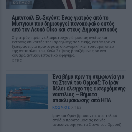
ΚΌΣΜΟΣ
Αμπντούλ Ελ‑Σαγέντ: Ένας γιατρός από το
Μίσιγκαν που δημιουργεί πονοκέφαλο εκτός
από τον Λευκό Οίκο και στους Δημοκρατικούς
Ο γιατρός, πρώην αξιωματούχος δημόσιας υγείας και
έντονος επικριτής της ισραηλινής πολιτικής, κατάφερε να
ξεπεράσει μία πρωτοφανή οικονομική κινητοποίηση υπέρ
της αντιπάλου του, Χέιλι Στίβενς βασιζόμενος σε ένα
καθαρά αντικαθεστωτικό αφήγημα
ΧΤΕΣ
Ένα βήμα πριν τη συμφωνία για
τα Στενά του Ορμούζ: Το Ιράν
θέλει έλεγχο της εισερχόμενης
ναυτιλίας – Βήματα
αποκλιμάκωσης από ΗΠΑ
ΚΌΣΜΟΣ
ΧΤΕΣ
Ιράν και Ομάν βρίσκονται στο τελικό
στάδιο προετοιμασίας κοινής
ανακοίνωσης για τα Στενά του Ορμούζ