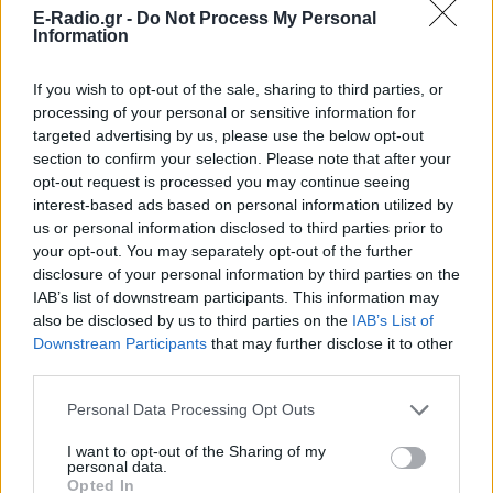
ΔΙΑΒΑΣΤΕ ΑΚΟΜΗ
E-Radio.gr -
Do Not Process My Personal
Information
Εντίθ Πιάφ: Οι μεγάλοι
έρωτες και οι τραγωδίες της
If you wish to opt-out of the sale, sharing to third parties, or
γυναίκας που αγάπησε ως την
processing of your personal or sensitive information for
καταστροφή
targeted advertising by us, please use the below opt-out
section to confirm your selection. Please note that after your
ΆΝΘΡΩΠΟΙ
ΠΡΙΝ 9 ΕΒΔΟΜΆΔΕΣ
opt-out request is processed you may continue seeing
interest-based ads based on personal information utilized by
us or personal information disclosed to third parties prior to
Τραγικό τέλος στις έρευνες
your opt-out. You may separately opt-out of the further
για την 11χρονη Λιανά στη
Γαλλία: Αναγνωρίστηκε η
disclosure of your personal information by third parties on the
σορός της
IAB’s list of downstream participants. This information may
also be disclosed by us to third parties on the
IAB’s List of
ΚΌΣΜΟΣ
ΠΡΙΝ 9 ΕΒΔΟΜΆΔΕΣ
Downstream Participants
that may further disclose it to other
third parties.
ΔΙΑΦΗΜΙΣΗ
Personal Data Processing Opt Outs
I want to opt-out of the Sharing of my
personal data.
Opted In