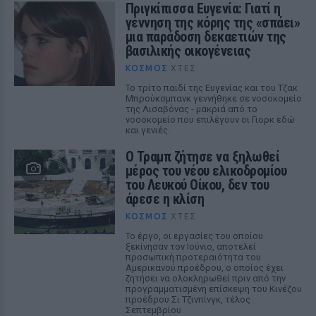
Πριγκίπισσα Ευγενία: Γιατί η
γέννηση της κόρης της «σπάει»
μια παράδοση δεκαετιών της
βασιλικής οικογένειας
ΚΌΣΜΟΣ
ΧΤΕΣ
Το τρίτο παιδί της Ευγενίας και του Τζακ
Μπρούκσμπανκ γεννήθηκε σε νοσοκομείο
της Λισαβόνας - μακριά από το
νοσοκομείο που επιλέγουν οι Γιορκ εδώ
και γενιές.
Ο Τραμπ ζήτησε να ξηλωθεί
μέρος του νέου ελικοδρομίου
του Λευκού Οίκου, δεν του
άρεσε η κλίση
ΚΌΣΜΟΣ
ΧΤΕΣ
Το έργο, οι εργασίες του οποίου
ξεκίνησαν τον Ιούνιο, αποτελεί
προσωπική προτεραιότητα του
Αμερικανού προέδρου, ο οποίος έχει
ζητήσει να ολοκληρωθεί πριν από την
προγραμματισμένη επίσκεψη του Κινέζου
προέδρου Σι Τζινπίνγκ, τέλος
Σεπτεμβρίου