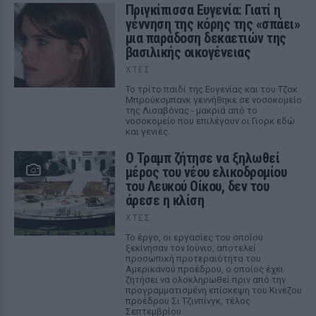
Πριγκίπισσα Ευγενία: Γιατί η
γέννηση της κόρης της «σπάει»
μια παράδοση δεκαετιών της
βασιλικής οικογένειας
ΧΤΕΣ
Το τρίτο παιδί της Ευγενίας και του Τζακ
Μπρούκσμπανκ γεννήθηκε σε νοσοκομείο
της Λισαβόνας - μακριά από το
νοσοκομείο που επιλέγουν οι Γιορκ εδώ
και γενιές.
Ο Τραμπ ζήτησε να ξηλωθεί
μέρος του νέου ελικοδρομίου
του Λευκού Οίκου, δεν του
άρεσε η κλίση
ΧΤΕΣ
Το έργο, οι εργασίες του οποίου
ξεκίνησαν τον Ιούνιο, αποτελεί
προσωπική προτεραιότητα του
Αμερικανού προέδρου, ο οποίος έχει
ζητήσει να ολοκληρωθεί πριν από την
προγραμματισμένη επίσκεψη του Κινέζου
προέδρου Σι Τζινπίνγκ, τέλος
Σεπτεμβρίου