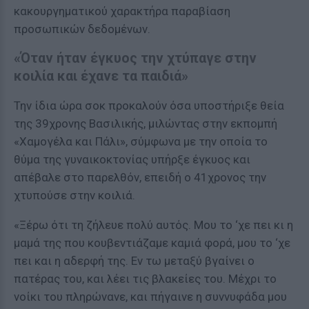
κακουργηματικού χαρακτήρα παραβίαση
προσωπικών δεδομένων.
«Όταν ήταν έγκυος την χτύπαγε στην
κοιλία και έχανε τα παιδιά»
Την ίδια ώρα σοκ προκαλούν όσα υποστήριξε θεία
της 39χρονης Βασιλικής, μιλώντας στην εκπομπή
«Χαμογέλα και Πάλι», σύμφωνα με την οποία το
θύμα της γυναικοκτονίας υπήρξε έγκυος και
απέβαλε στο παρελθόν, επειδή ο 41χρονος την
χτυπούσε στην κοιλιά.
«Ξέρω ότι τη ζήλευε πολύ αυτός. Μου το ‘χε πει κι η
μαμά της που κουβεντιάζαμε καμιά φορά, μου το ‘χε
πει και η αδερφή της. Εν τω μεταξύ βγαίνει ο
πατέρας του, και λέει τις βλακείες του. Μέχρι το
νοίκι του πληρώνανε, και πήγαινε η συννυφάδα μου