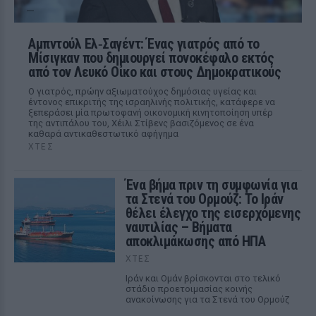
Αμπντούλ Ελ‑Σαγέντ: Ένας γιατρός από το
Μίσιγκαν που δημιουργεί πονοκέφαλο εκτός
από τον Λευκό Οίκο και στους Δημοκρατικούς
Ο γιατρός, πρώην αξιωματούχος δημόσιας υγείας και
έντονος επικριτής της ισραηλινής πολιτικής, κατάφερε να
ξεπεράσει μία πρωτοφανή οικονομική κινητοποίηση υπέρ
της αντιπάλου του, Χέιλι Στίβενς βασιζόμενος σε ένα
καθαρά αντικαθεστωτικό αφήγημα
ΧΤΕΣ
Ένα βήμα πριν τη συμφωνία για
τα Στενά του Ορμούζ: Το Ιράν
θέλει έλεγχο της εισερχόμενης
ναυτιλίας – Βήματα
αποκλιμάκωσης από ΗΠΑ
ΧΤΕΣ
Ιράν και Ομάν βρίσκονται στο τελικό
στάδιο προετοιμασίας κοινής
ανακοίνωσης για τα Στενά του Ορμούζ