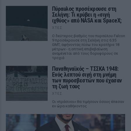
Πύραυλος προσέκρουσε στη
Σελήνη: Τι κρύβει η «σιγή
ιχθύος» από NASA και SpaceX;
ΧΤΕΣ
Ο δεύτερος βαθμός του πυραύλου Falcon
9 προσέκρουσε στη Σελήνη στις 6:35
GMT, αφήνοντας πίσω του κρατήρα 18
μέτρων - η οπτική επιβεβαίωση
αναμένεται από τους δορυφόρους σε
τροχιά
Παναθηναϊκός – ΤΣΣΚΑ 1948:
Ενός λεπτού σιγή στη μνήμη
των πυροσβεστών που έχασαν
τη ζωή τους
ΧΤΕΣ
Οι «πράσινοι« θα τιμήσουν όσους έπεσαν
εν ώρα καθήκοντος