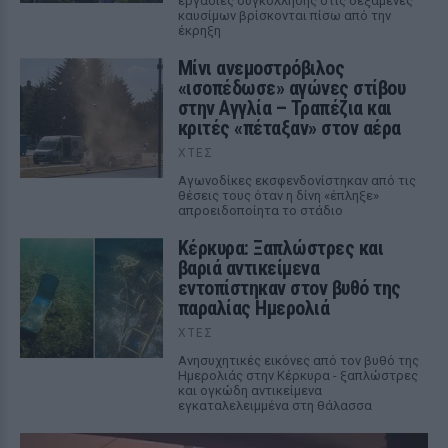
εργασίες συγκόλλησης στις δεξαμενές
καυσίμων βρίσκονται πίσω από την
έκρηξη
Μίνι ανεμοστρόβιλος
«ισοπέδωσε» αγώνες στίβου
στην Αγγλία – Τραπέζια και
κριτές «πέταξαν» στον αέρα
ΧΤΕΣ
Αγωνοδίκες εκσφενδονίστηκαν από τις
θέσεις τους όταν η δίνη «έπληξε»
απροειδοποίητα το στάδιο
Κέρκυρα: Ξαπλώστρες και
βαριά αντικείμενα
εντοπίστηκαν στον βυθό της
παραλίας Ημερολιά
ΧΤΕΣ
Ανησυχητικές εικόνες από τον βυθό της
Ημερολιάς στην Κέρκυρα - ξαπλώστρες
και ογκώδη αντικείμενα
εγκαταλελειμμένα στη θάλασσα