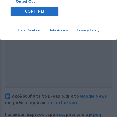
Opted Out
CONFIRM
Data Deletion
Data Access
Privacy Policy
Ακολουθήστε το E-Radio.gr στο
Google News
και μάθετε πρώτοι
τα πιο hot νέα
.
Για ακόμη περισσότερα
νέα
, μπείτε στην
ροή