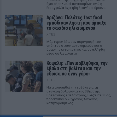
έχει εξαπλωθεί παγκοσμίως, ενώ η
Εισαγγελία έχει ήδη ξεκινήσει έρευνα.
Αριζόνα: Πελάτες fast food
εμπόδισαν ληστή που άρπαξε
το σακίδιο ηλικιωμένου
ΧΤΕΣ
Μάρτυρες έδωσαν περιγραφή του
υπόπτου στους αστυνομικούς και ο
δράστης εντοπίστηκε και συνελήφθη
μέσα σε λίγα λεπτά
Κυψέλη: «Πανικοβλήθηκα, την
έβαλα στη βαλίτσα και την
έδωσα σε έναν γέρο»
ΧΤΕΣ
Να αποποιηθεί την ευθύνη για τη
στυγερή δολοφονία της 38χρονης
Βρετανίδας εθελόντριας, Ελίζαμπεθ Ρος,
προσπαθεί ο 26χρονος Αφγανός
κατηγορούμενος