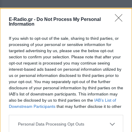
E-Radio.gr -
Do Not Process My Personal
Information
If you wish to opt-out of the sale, sharing to third parties, or
processing of your personal or sensitive information for
targeted advertising by us, please use the below opt-out
section to confirm your selection. Please note that after your
opt-out request is processed you may continue seeing
interest-based ads based on personal information utilized by
ΔΕΙΤΕ ΕΠΙΣΗΣ
us or personal information disclosed to third parties prior to
your opt-out. You may separately opt-out of the further
disclosure of your personal information by third parties on the
ΣΤΗΝ ΙΔΙΑ ΚΑΤΗΓΟΡΙΑ
IAB’s list of downstream participants. This information may
also be disclosed by us to third parties on the
IAB’s List of
«Θέλω τον μπαμπά μου»: Το
Downstream Participants
that may further disclose it to other
βίντεο της μεθυσμένης οδηγού
third parties.
που σκότωσε νύφη ώρες μετά
τον γάμο της
Personal Data Processing Opt Outs
ΕΛΛΆΔΑ
ΣΉΜΕΡΑ