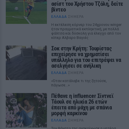
ασίστ του Χρήστου Τζόλη, δείτε
βίντεο
ΕΛΛΆΔΑ
ΣΉΜΕΡΑ
Η εκτέλεση κόρνερ του 24χρονου winger
ήταν πραγματικά εκπληκτική, με πολλά
φάλτσα και δύσκολη για έλεγχο από τον
κίπερ Αλβαρο Βαγιές
Σοκ στην Κρήτη: Τουρίστας
επιχείρησε να χρηματίσει
υπάλληλο για του επιτρέψει να
ασελγήσει σε ανήλικη
ΕΛΛΆΔΑ
ΣΉΜΕΡΑ
«Όταν κατάλαβε τι της ζητούσε,
πάγωσε...»
Πέθανε η influencer Σίντνεϊ
Τάουλ σε ηλικία 26 ετών
έπειτα από μάχη με σπάνια
μορφή καρκίνου
ΕΛΛΆΔΑ
ΣΉΜΕΡΑ
Τον θάνατο της ανακοίνωσε η μητέρα