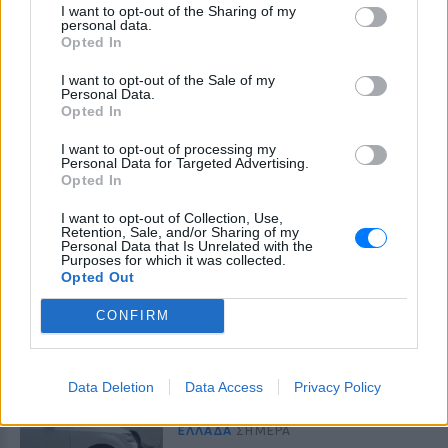
I want to opt-out of the Sharing of my
Η Jamie Lee Komoroski, με αλκοόλ
personal data.
τριπλάσιο του νόμιμου ορίου, έπεσε
Opted In
πάνω στο golf cart των νεόνυμφων στο
Folly Beach - τώρα νέο υλικό από το
I want to opt-out of the Sale of my
αστυνομικό τμήμα αποκαλύπτει τη
Personal Data.
συμπεριφορά της λίγο μετά τη μοιραία
Opted In
σύγκρουση
Τροχαίο στις Σέρρες: «Έχασα τη
I want to opt-out of processing my
Personal Data for Targeted Advertising.
γυναίκα και το παιδί μου, τα
Opted In
έχασα όλα» ‑ Ο πόνος του
πατέρα
I want to opt-out of Collection, Use,
Retention, Sale, and/or Sharing of my
ΕΛΛΆΔΑ
ΣΉΜΕΡΑ
Personal Data that Is Unrelated with the
Purposes for which it was collected.
Μητέρα 43 ετών και ο 21χρονος γιος της
Opted Out
σκοτώθηκαν σε μετωπική σύγκρουση με
φορτηγό στην επαρχιακή οδό Αμφίπολης
– Δράμας, κοντά στην Παλαιοκώμη.
CONFIRM
Καταδίωξη στο κέντρο της
Θεσσαλονίκης: Έσπασαν το
τζάμι του οδηγού – «Μην κάνεις
Data Deletion
Data Access
Privacy Policy
μ@@@», του φώναζαν
ΕΛΛΆΔΑ
ΣΉΜΕΡΑ