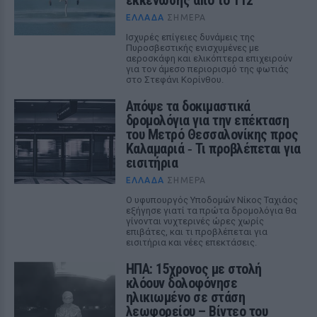
εκκένωσης από το 112
ΕΛΛΆΔΑ
ΣΉΜΕΡΑ
Ισχυρές επίγειες δυνάμεις της
Πυροσβεστικής ενισχυμένες με
αεροσκάφη και ελικόπτερα επιχειρούν
για τον άμεσο περιορισμό της φωτιάς
στο Στεφάνι Κορίνθου.
Απόψε τα δοκιμαστικά
δρομολόγια για την επέκταση
του Μετρό Θεσσαλονίκης προς
Καλαμαριά ‑ Τι προβλέπεται για
εισιτήρια
ΕΛΛΆΔΑ
ΣΉΜΕΡΑ
Ο υφυπουργός Υποδομών Νίκος Ταχιάος
εξήγησε γιατί τα πρώτα δρομολόγια θα
γίνονται νυχτερινές ώρες χωρίς
επιβάτες, και τι προβλέπεται για
εισιτήρια και νέες επεκτάσεις.
ΗΠΑ: 15χρονος με στολή
κλόουν δολοφόνησε
ηλικιωμένο σε στάση
λεωφορείου – Βίντεο του