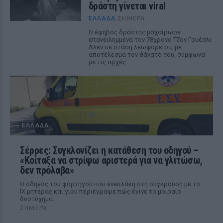
δράστη γίνεται viral
ΕΛΛΆΔΑ
ΣΉΜΕΡΑ
Ο έφηβος δράστης μαχαίρωσε
επανειλημμένα τον 78χρονο Τζον Γουέσλι
Αλεν σε στάση λεωφορείου, με
αποτέλεσμα τον θάνατό του, σύμφωνα
με τις αρχές
ΕΛΛΆΔΑ
Σέρρες: Συγκλονίζει η κατάθεση του οδηγού –
«Κοίταξα να στρίψω αριστερά για να γλιτώσω,
δεν πρόλαβα»
Ο οδηγός του φορτηγού που ενεπλάκη στη σύγκρουση με το
ΙΧ μητέρας και γιου περιέγραψε πώς έγινε το μοιραίο
δυστύχημα.
ΣΉΜΕΡΑ