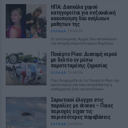
ΗΠΑ: Δασκάλα χορού
κατηγορείται για σeξουαλική
κακοποίηση δύο ανήλικων
μαθητών της
ΕΛΛΆΔΑ
ΣΉΜΕΡΑ
Οι αστυνομικές Αρχές δεν αποκλείουν
την ύπαρξη περισσότερων θυμάτων
Πουέρτο Ρίκο: Διανομή νερού
με δελτίο εν μέσω
παρατεταμένης ξηρασίας
ΕΛΛΆΔΑ
ΣΉΜΕΡΑ
Πώς διαχειρίζεται το Πουέρτο Ρίκο την
κρίση νερού και πώς επηρεάζεται η
καθημερινή ζωή των κατοίκων
Σαρωτικοί έλεγχοι στις
παραλίες με drones – Ποιες
περιοχές είχαν τις
περισσότερες παραβάσεις
ΕΛΛΆΔΑ
ΣΉΜΕΡΑ