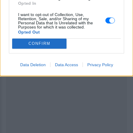
Opted In
ημερομηνίες μπορούν να κατανεμηθούν σε
διαφορετικές περιόδους ώστε να εξασφαλιστεί η
I want to opt-out of Collection, Use,
Retention, Sale, and/or Sharing of my
λειτουργία της επιχείρησης και η κάλυψη των
Personal Data that Is Unrelated with the
Purposes for which it was collected.
αναγκών της.
Opted Out
[ΠΗΓΗ]
CONFIRM
ΔΙΑΦΗΜΙΣΗ
Data Deletion
Data Access
Privacy Policy