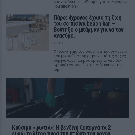
επαναφέρει τη συζήτηση για το λεγόμενο
«busification».
Πάρο: 4χρονος έχασε τη ζωή
του σε πισίνα beach bar –
Βούτηξε ο μπάρμαν για να τον
ανασύρει
ΧΤΕΣ
Ο ιδιοκτήτης του beach bar και οι γονείς
του μικρού προσήχθησαν από τις αρχές -
σύμφωνα με πληροφορίες, κανείς δεν
βρισκόταν κοντά στο παιδί εκείνη την
ώρα
Καύσιμα «φωτιά»: Η βενζίνη ξεπερνά τα 2
ευρώ το λίτρο παρά την πτώση του αργού