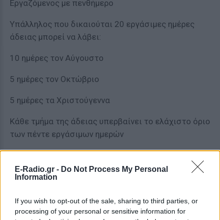
Εργαζόμενος με πενθήμερο
Υπάλληλος που δικαιούται 20 εργάσιμες ημέρες
άδειας μπορεί να λάβει:
10 ημέρες τον Αύγουστο
5 ημέρες τον Οκτώβριο
5 ημέρες τα Χριστούγεννα
Κάθε τμήμα της άδειας υπερβαίνει το ελάχιστο όριο
των πέντε εργάσιμων ημερών
Παράδειγμα 2
E-Radio.gr -
Do Not Process My Personal
Εργαζόμενος με εξαήμερο
Information
Μισθωτός σε επιχείρηση λιανικού εμπορίου μπορεί
If you wish to opt-out of the sale, sharing to third parties, or
να χωρίσει την άδειά του σε τρεις διαφορετικές
processing of your personal or sensitive information for