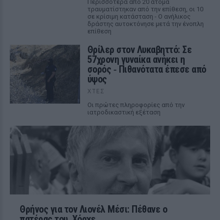
Περισσότερα από 20 άτομα
τραυματίστηκαν από την επίθεση, οι 10
σε κρίσιμη κατάσταση - Ο ανήλικος
δράστης αυτοκτόνησε μετά την ένοπλη
επίθεση
Θρίλερ στον Λυκαβηττό: Σε
57χρονη γυναίκα ανήκει η
σορός ‑ Πιθανότατα έπεσε από
ύψος
ΧΤΕΣ
Οι πρώτες πληροφορίες από την
ιατροδικαστική εξέταση
Θρήνος για τον Λιονέλ Μέσι: Πέθανε ο
πατέρας του, Χόρχε