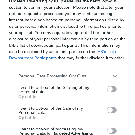
targeted advertising by us, please use the below opt-out
περιόδους μέσα στο έτος, αρκεί κάθε τμήμα να
section to confirm your selection. Please note that after your
περιλαμβάνει τουλάχιστον έξι συνεχόμενες
opt-out request is processed you may continue seeing
εργάσιμες ημέρες.
interest-based ads based on personal information utilized by
us or personal information disclosed to third parties prior to
Παράδειγμα 3
your opt-out. You may separately opt-out of the further
disclosure of your personal information by third parties on the
Τι δεν επιτρέπεται
IAB’s list of downstream participants. This information may
also be disclosed by us to third parties on the
IAB’s List of
Δεν επιτρέπεται εργαζόμενος να ζητήσει να
Downstream Participants
that may further disclose it to other
λαμβάνει μία ημέρα άδειας κάθε εβδομάδα ή
third parties.
μεμονωμένες ημέρες κατά τη διάρκεια του
Personal Data Processing Opt Outs
καλοκαιριού μέχρι να εξαντληθεί το σύνολο της
κανονικής άδειας.
I want to opt-out of the Sharing of my
personal data.
Opted In
Παράδειγμα 4
I want to opt-out of the Sale of my
Personal Data.
Προγραμματισμός στην επιχείρηση
Opted In
Σε επιχείρηση όπου μεγάλος αριθμός εργαζομένων
I want to opt-out of processing my
Personal Data for Targeted Advertising.
υποβάλλει αίτημα αδείας τον Αύγουστο, οι