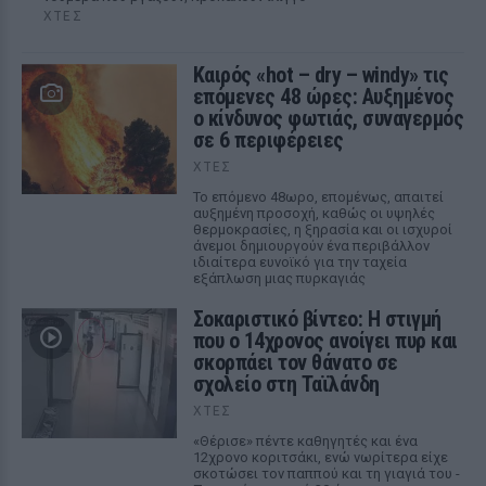
ΧΤΕΣ
Καιρός «hot – dry – windy» τις
επόμενες 48 ώρες: Αυξημένος
ο κίνδυνος φωτιάς, συναγερμός
σε 6 περιφέρειες
ΧΤΕΣ
Το επόμενο 48ωρο, επομένως, απαιτεί
αυξημένη προσοχή, καθώς οι υψηλές
θερμοκρασίες, η ξηρασία και οι ισχυροί
άνεμοι δημιουργούν ένα περιβάλλον
ιδιαίτερα ευνοϊκό για την ταχεία
εξάπλωση μιας πυρκαγιάς
Σοκαριστικό βίντεο: Η στιγμή
που ο 14χρονος ανοίγει πυρ και
σκορπάει τον θάνατο σε
σχολείο στη Ταϊλάνδη
ΧΤΕΣ
«Θέρισε» πέντε καθηγητές και ένα
12χρονο κοριτσάκι, ενώ νωρίτερα είχε
σκοτώσει τον παππού και τη γιαγιά του -