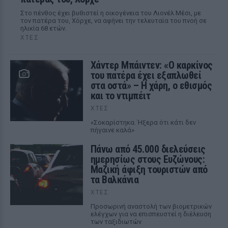
Στο πένθος έχει βυθιστεί η οικογένεια του Λιονέλ Μέσι, με
τον πατέρα του, Χόρχε, να αφήνει την τελευταία του πνοή σε
ηλικία 68 ετών.
ΧΤΕΣ
Χάντερ Μπάιντεν: «Ο καρκίνος
του πατέρα έχει εξαπλωθεί
στα οστά» – Η χάρη, ο εθισμός
και το ντιμπέιτ
ΧΤΕΣ
«Σοκαρίστηκα. Ήξερα ότι κάτι δεν
πήγαινε καλά»
Πάνω από 45.000 διελεύσεις
ημερησίως στους Ευζώνους:
Μαζική άφιξη τουριστών από
τα Βαλκάνια
ΧΤΕΣ
Προσωρινή αναστολή των βιομετρικών
ελέγχων για να επισπευστεί η διέλευση
των ταξιδιωτών