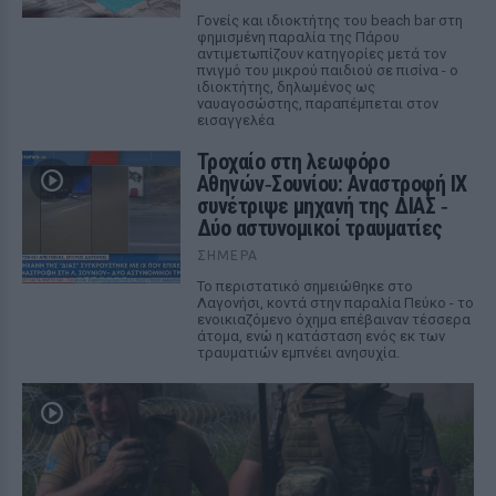
Γονείς και ιδιοκτήτης του beach bar στη
φημισμένη παραλία της Πάρου
αντιμετωπίζουν κατηγορίες μετά τον
πνιγμό του μικρού παιδιού σε πισίνα - ο
ιδιοκτήτης, δηλωμένος ως
ναυαγοσώστης, παραπέμπεται στον
εισαγγελέα
Τροχαίο στη λεωφόρο
Αθηνών‑Σουνίου: Αναστροφή ΙΧ
συνέτριψε μηχανή της ΔΙΑΣ ‑
Δύο αστυνομικοί τραυματίες
ΣΉΜΕΡΑ
Το περιστατικό σημειώθηκε στο
Λαγονήσι, κοντά στην παραλία Πεύκο - το
ενοικιαζόμενο όχημα επέβαιναν τέσσερα
άτομα, ενώ η κατάσταση ενός εκ των
τραυματιών εμπνέει ανησυχία.