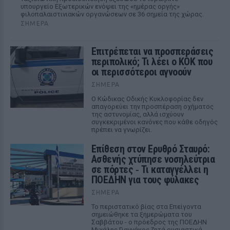
υπουργείο Εξωτερικών ενόψει της «ημέρας οργής»
φιλοπαλαιστινιακών οργανώσεων σε 36 σημεία της χώρας.
ΣΉΜΕΡΑ
Επιτρέπεται να προσπεράσεις
περιπολικό; Τι λέει ο ΚΟΚ που
οι περισσότεροι αγνοούν
ΣΉΜΕΡΑ
Ο Κώδικας Οδικής Κυκλοφορίας δεν
απαγορεύει την προσπέραση οχήματος
της αστυνομίας, αλλά ισχύουν
συγκεκριμένοι κανόνες που κάθε οδηγός
πρέπει να γνωρίζει.
Επίθεση στον Ερυθρό Σταυρό:
Ασθενής χτύπησε νοσηλεύτρια
σε πόρτες ‑ Τι καταγγέλλει η
ΠΟΕΔΗΝ για τους φύλακες
ΣΉΜΕΡΑ
Το περιστατικό βίας στα Επείγοντα
σημειώθηκε τα ξημερώματα του
Σαββάτου - ο πρόεδρος της ΠΟΕΔΗΝ
Μιχάλης Γιαννάκος ζητά ουσιαστικά