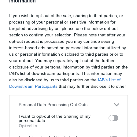
Information
παράγοντας σταθερότητας για τον Ελληνισμό.
If you wish to opt-out of the sale, sharing to third parties, or
Ευρωπαϊκή ασφάλεια
processing of your personal or sensitive information for
targeted advertising by us, please use the below opt-out
Η συμφωνία έχει σημασία και για την Ευρωπαϊκή
section to confirm your selection. Please note that after your
Ένωση. Στην Κύπρο η έννοια της ευρωπαϊκής
opt-out request is processed you may continue seeing
ασφάλειας αποκτά συγκεκριμένο έδαφος.
interest-based ads based on personal information utilized by
us or personal information disclosed to third parties prior to
Το άρθρο 42 παράγραφος 7 της Συνθήκης για την
your opt-out. You may separately opt-out of the further
disclosure of your personal information by third parties on the
Ευρωπαϊκή Ένωση προβλέπει ότι εάν κράτος μέλος
IAB’s list of downstream participants. This information may
δεχθεί ένοπλη επίθεση στο έδαφός του, τα
also be disclosed by us to third parties on the
IAB’s List of
υπόλοιπα κράτη μέλη έχουν υποχρέωση βοήθειας
Downstream Participants
that may further disclose it to other
και συνδρομής. Για την Κύπρο, που δεν είναι μέλος
third parties.
του ΝΑΤΟ, αυτή η πρόνοια έχει ιδιαίτερη πολιτική
Personal Data Processing Opt Outs
και στρατηγική σημασία. Η αξία της όμως δεν
βρίσκεται μόνο στο νομικό κείμενο, αλλά στην
I want to opt-out of the Sharing of my
personal data.
ύπαρξη πραγματικών υποδομών, κοινών ασκήσεων,
Opted In
διαλειτουργικότητας και πολιτικής βούλησης. Η