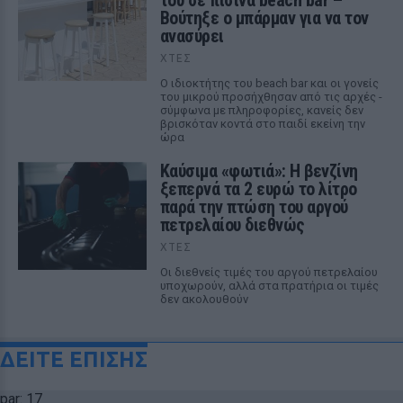
του σε πισίνα beach bar –
Βούτηξε ο μπάρμαν για να τον
ανασύρει
ΧΤΕΣ
Ο ιδιοκτήτης του beach bar και οι γονείς
του μικρού προσήχθησαν από τις αρχές -
σύμφωνα με πληροφορίες, κανείς δεν
βρισκόταν κοντά στο παιδί εκείνη την
ώρα
Καύσιμα «φωτιά»: Η βενζίνη
ξεπερνά τα 2 ευρώ το λίτρο
παρά την πτώση του αργού
πετρελαίου διεθνώς
ΧΤΕΣ
Οι διεθνείς τιμές του αργού πετρελαίου
υποχωρούν, αλλά στα πρατήρια οι τιμές
δεν ακολουθούν
ΔΕΙΤΕ ΕΠΙΣΗΣ
par: 17